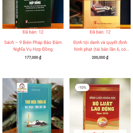
Đã bán: 12
Đã bán: 12
Sách – 9 Biện Pháp Bảo Đảm
Định tội danh và quyết định
Nghĩa Vụ Hợp Đồng
hình phạt (tái bản lần 6, có
chỉnh sửa bổ sung)
177,000
₫
200,000
₫
Giá
Giá
gốc
hiện
-10%
là:
tại
300,000 ₫.
là:
270,000 ₫