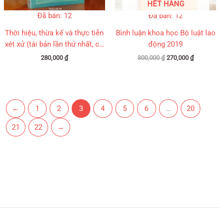
HẾT HÀNG
Đã bán: 12
Đã bán: 12
Thời hiệu, thừa kế và thực tiễn
Bình luận khoa học Bộ luật lao
xét xử (tái bản lần thứ nhất, có
động 2019
chỉnh sửa bổ sung)
280,000
₫
300,000
₫
270,000
₫
←
1
2
3
4
5
6
…
20
21
22
→