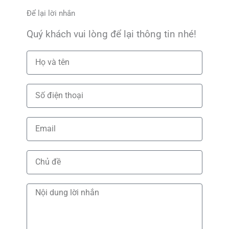
Để lại lời nhắn
Quý khách vui lòng để lại thông tin nhé!
N
a
m
P
e
h
o
E
n
m
e
a
S
i
u
l
b
M
j
e
e
s
c
s
t