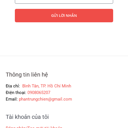
a
g
GỬI LỜI NHẮN
e
Thông tin liên hệ
Địa chỉ:
Bình Tân, TP. Hồ Chí Minh
Điện thoại:
0908065207
Email:
phantrungchien@gmail.com
Tài khoản của tôi