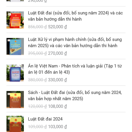
290,000
₫
G
G
Luật Đất đai (sửa đổi, bổ sung năm 2024) và các
i
i
văn bản hướng dẫn thi hành
á
á
856,000
₫
520,000
₫
g
h
ố
i
G
G
Luật Xử lý vi phạm hành chính (sửa đổi, bổ sung
c
ệ
i
i
năm 2025) và các văn bản hướng dẫn thi hành
l
n
á
á
395,000
₫
270,000
₫
à
t
g
h
:
ạ
ố
i
G
G
8
i
Án lệ Việt Nam - Phân tích và luận giải (Tập 1 từ
c
ệ
i
i
5
l
án lệ 01 đến án lệ 43)
l
n
á
á
6
à
380,000
₫
330,000
₫
à
t
g
h
,
:
:
ạ
ố
i
G
G
0
5
3
i
Sách - Luật Đất đai (sửa đổi, bổ sung năm 2024,
c
ệ
i
i
0
2
9
l
văn bản hợp nhất năm 2025)
l
n
á
á
0
0
5
à
120,000
₫
108,000
₫
à
t
g
h
,
,
:
:
ạ
ố
i
₫
0
G
G
0
2
3
i
Luật Đất đai 2024
c
ệ
.
0
i
i
0
7
8
l
109,000
₫
103,000
₫
l
n
0
á
á
0
0
0
à