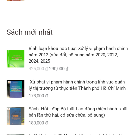
à
t
g
h
,
,
:
:
ạ
₫
ố
i
₫
0
0
3
1
i
.
c
ệ
.
0
0
3
2
l
l
n
0
0
0
0
à
à
t
,
Sách mới nhất
,
:
:
ạ
₫
₫
0
0
1
1
i
.
.
0
0
0
G
G
0
l
Bình luận khoa học Luật Xử lý vi phạm hành chính
0
0
8
i
i
9
à
năm 2012 (sửa đổi, bổ sung năm 2020, 2022,
,
á
á
,
:
2024, 2025
₫
₫
0
g
h
0
1
.
425,000
₫
290,000
₫
.
0
ố
i
0
0
0
c
ệ
0
3
Xử phạt vi phạm hành chính trong lĩnh vực quản
l
n
,
lý thị trường từ thực tiễn Thành phố Hồ Chí Minh
₫
à
t
₫
0
.
178,000
₫
:
ạ
.
0
4
i
0
2
l
Sách- Hỏi - đáp Bộ luật Lao động (hiện hành- xuất
5
à
bản lần thứ hai, có sửa chữa, bổ sung)
₫
,
:
.
180,000
₫
0
2
G
G
0
9