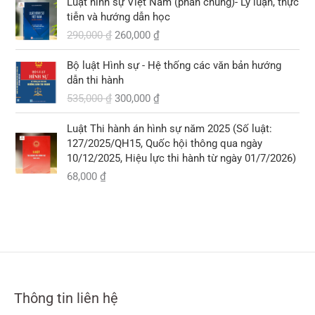
Luật hình sự Việt Nam (phần chung)- Lý luận, thực
i
i
0
0
tiễn và hướng dẫn học
á
á
,
290,000
₫
260,000
₫
g
h
₫
0
ố
i
.
0
G
G
Bộ luật Hình sự - Hệ thống các văn bản hướng
c
ệ
0
i
i
dẫn thi hành
l
n
á
á
535,000
₫
300,000
₫
à
t
₫
g
h
:
ạ
.
ố
i
2
i
Luật Thi hành án hình sự năm 2025 (Số luật:
c
ệ
9
l
127/2025/QH15, Quốc hội thông qua ngày
l
n
0
à
10/12/2025, Hiệu lực thi hành từ ngày 01/7/2026)
à
t
,
:
68,000
₫
:
ạ
0
2
5
i
0
6
3
l
0
0
5
à
,
,
:
₫
0
0
3
.
0
0
0
0
0
0
,
Thông tin liên hệ
₫
₫
0