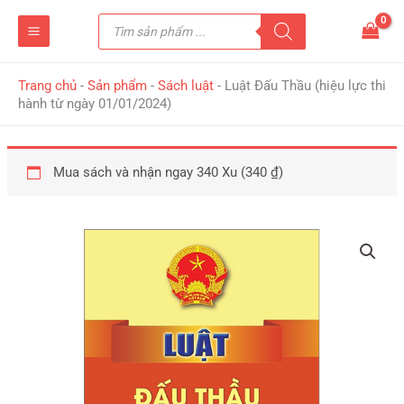
Nhảy
Tìm
tới
kiếm
sản
nội
phẩm
dung
Trang chủ
-
Sản phẩm
-
Sách luật
-
Luật Đấu Thầu (hiệu lực thi
hành từ ngày 01/01/2024)
Mua sách và nhận ngay 340 Xu (
340
₫
)
Luật
Đấu
Thầu
(hiệu
lực
thi
hành
từ
ngày