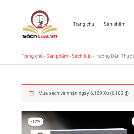
Nhảy
tới
nội
Trang chủ
Sản phẩm
dung
Trang chủ
-
Sản phẩm
-
Sách luật
-
Hướng Dẫn Thực H
Mua sách và nhận ngay 6,100 Xu (
6,100
₫
)
-12%