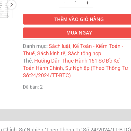
-
+
THÊM VÀO GIỎ HÀNG
MUA NGAY
Danh mục:
Sách luật
,
Kế Toán - Kiểm Toán -
Thuế
,
Sách kinh tế
,
Sách tổng hợp
Thẻ:
Hướng Dẫn Thực Hành 161 Sơ Đồ Kế
Toán Hành Chính
,
Sự Nghiệp (Theo Thông Tư
Số:24/2024/TT-BTC)
Đã bán: 2
 Chính, Sự Nghiệp (Theo Thông Tư Số:24/2024/TT-BTC)