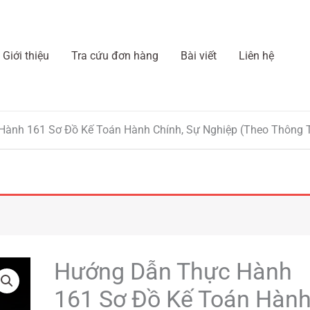
Giới thiệu
Tra cứu đơn hàng
Bài viết
Liên hệ
ành 161 Sơ Đồ Kế Toán Hành Chính, Sự Nghiệp (Theo Thông 
Giá
Giá
Hướng Dẫn Thực Hành
Hướng
gốc
hiện
Dẫn
161 Sơ Đồ Kế Toán Hàn
là:
tại
Thực