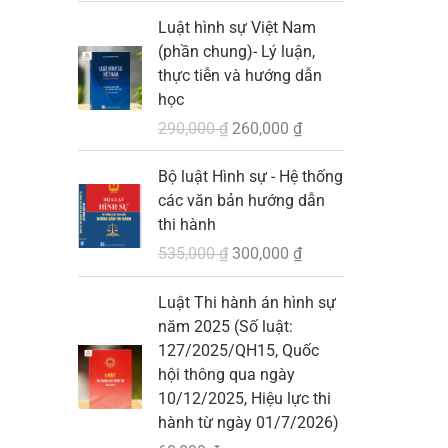
0
G
G
Luật hình sự Việt Nam
i
i
₫
(phần chung)- Lý luận,
á
á
.
thực tiễn và hướng dẫn
g
h
học
ố
i
290,000
₫
260,000
₫
c
ệ
l
n
G
G
Bộ luật Hình sự - Hệ thống
à
t
i
i
các văn bản hướng dẫn
:
ạ
á
á
thi hành
2
i
g
h
535,000
₫
300,000
₫
9
l
ố
i
0
à
c
ệ
Luật Thi hành án hình sự
,
:
l
n
năm 2025 (Số luật:
0
2
à
t
127/2025/QH15, Quốc
0
6
:
ạ
hội thông qua ngày
0
0
5
i
10/12/2025, Hiệu lực thi
,
3
l
hành từ ngày 01/7/2026)
₫
0
5
à