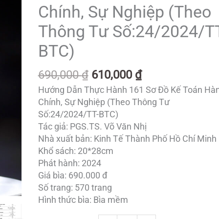
690,000 ₫.
là:
Hành
Chính, Sự Nghiệp (Theo
610,000 ₫.
161
Thông Tư Số:24/2024/TT
Sơ
Đồ
BTC)
Kế
Toán
690,000
₫
610,000
₫
Hành
Hướng Dẫn Thực Hành 161 Sơ Đồ Kế Toán Hà
Chính,
Chính, Sự Nghiệp (Theo Thông Tư
Sự
Số:24/2024/TT-BTC)
Nghiệp
Tác giả: PGS.TS. Võ Văn Nhị
(Theo
Nhà xuất bản: Kinh Tế Thành Phố Hồ Chí Minh
Thông
Khổ sách: 20*28cm
Tư
Phát hành: 2024
Số:24/2024/TT-
Giá bìa: 690.000 đ
BTC)
Số trang: 570 trang
số
Hình thức bìa: Bìa mềm
lượng