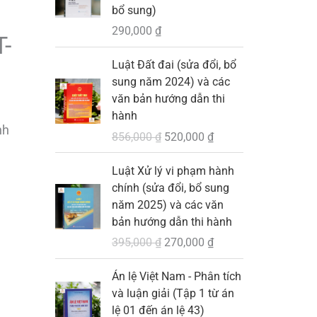
bổ sung)
290,000
₫
-
G
G
Luật Đất đai (sửa đổi, bổ
i
i
sung năm 2024) và các
á
á
văn bản hướng dẫn thi
g
h
hành
ố
i
nh
856,000
₫
520,000
₫
c
ệ
l
n
G
G
Luật Xử lý vi phạm hành
à
t
i
i
chính (sửa đổi, bổ sung
:
ạ
á
á
năm 2025) và các văn
8
i
g
h
bản hướng dẫn thi hành
5
l
ố
i
395,000
₫
270,000
₫
6
à
c
ệ
,
:
l
n
G
G
Án lệ Việt Nam - Phân tích
0
5
à
t
i
i
và luận giải (Tập 1 từ án
0
2
:
ạ
á
á
lệ 01 đến án lệ 43)
0
0
3
i