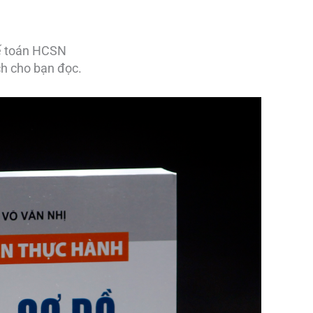
kế toán HCSN
ch cho bạn đọc.