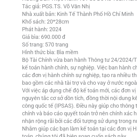
Tác giả: PGS.TS. Võ Văn Nhị
Nhà xuất bản: Kinh Tế Thành Phố Hồ Chí Minh
Khổ sách: 20*28cm
Phát hành: 2024
Giá bìa: 690.000 đ
Số trang: 570 trang
Hình thức bìa: Bìa mềm
Bộ Tài Chính vừa ban hành Thông tư 24/2024/
kế toán hành chính, sự nghiệp. Việc ban hành ch
các đơn vị hành chính sự nghiệp, tạo ra nhiều t
bao gồm các nhà tài trợ và cho vay ở nước ngoà
Với việc áp dụng chế độ kế toán mới, các đơn 
nguyên tắc cơ sở dồn tích, đồng thời nội dung k
công quốc tế (IPSAS). Điều này giúp cho thông 
chính và báo cáo quyết toán trở nên chính xác h
nhận rộng rãi bởi các đối tượng sử dụng trong n
Nhằm giúp các bạn làm kế toán tại các đơn vị H
toán, chúng tôi đã biên soạn cuốn sách này.