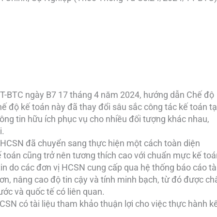
TT-BTC ngày B7 17 tháng 4 năm 2024, hướng dẫn Chế độ
ế độ kế toán này đã thay đổi sâu sắc công tác kế toán tạ
hông tin hữu ích phục vụ cho nhiều đối tượng khác nhau,
i.
vị HCSN đã chuyển sang thực hiện một cách toàn diện
ế toán cũng trở nên tương thích cao với chuẩn mực kế toá
tin do các đơn vị HCSN cung cấp qua hệ thống báo cáo tà
ơn, nâng cao độ tin cậy và tính minh bạch, từ đó được ch
ước và quốc tế có liên quan.
CSN có tài liệu tham khảo thuận lợi cho việc thực hành k