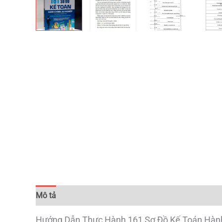
Mô tả
Đánh giá (0)
Hướng Dẫn Thực Hành 161 Sơ Đồ Kế Toán Hành