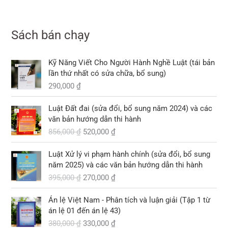
Sách bán chạy
Kỹ Năng Viết Cho Người Hành Nghề Luật (tái bản
lần thứ nhất có sửa chữa, bổ sung)
290,000
₫
G
G
Luật Đất đai (sửa đổi, bổ sung năm 2024) và các
i
i
văn bản hướng dẫn thi hành
á
á
856,000
₫
520,000
₫
g
h
ố
i
G
G
Luật Xử lý vi phạm hành chính (sửa đổi, bổ sung
c
ệ
i
i
năm 2025) và các văn bản hướng dẫn thi hành
l
n
á
á
395,000
₫
270,000
₫
à
t
g
h
:
ạ
ố
i
G
G
8
i
Án lệ Việt Nam - Phân tích và luận giải (Tập 1 từ
c
ệ
i
i
5
l
án lệ 01 đến án lệ 43)
l
n
á
á
6
à
380,000
₫
330,000
₫
à
t
g
h