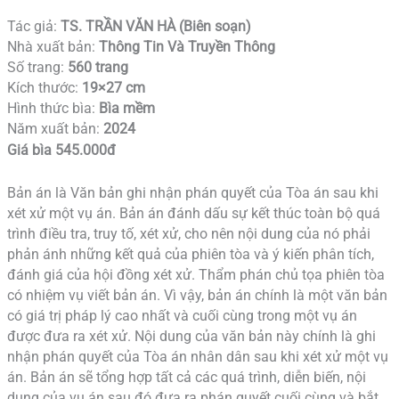
Tác giả:
TS. TRẦN VĂN HÀ (Biên soạn)
Nhà xuất bản:
Thông Tin Và Truyền Thông
Số trang:
560 trang
Kích thước:
19×27 cm
Hình thức bìa:
Bìa mềm
Năm xuất bản:
2024
Giá bìa 545.000đ
Bản án là Văn bản ghi nhận phán quyết của Tòa án sau khi
xét xử một vụ án. Bản án đánh dấu sự kết thúc toàn bộ quá
trình điều tra, truy tố, xét xử, cho nên nội dung của nó phải
phản ánh những kết quả của phiên tòa và ý kiến phân tích,
đánh giá của hội đồng xét xử. Thẩm phán chủ tọa phiên tòa
có nhiệm vụ viết bản án. Vì vậy, bản án chính là một văn bản
có giá trị pháp lý cao nhất và cuối cùng trong một vụ án
được đưa ra xét xử. Nội dung của văn bản này chính là ghi
nhận phán quyết của Tòa án nhân dân sau khi xét xử một vụ
án. Bản án sẽ tổng hợp tất cả các quá trình, diễn biến, nội
dung của vụ án sau đó đưa ra phán quyết cuối cùng và bắt