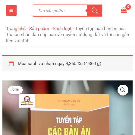
Nhảy
Tìm
tới
kiếm
sản
nội
phẩm
dung
Trang chủ
-
Sản phẩm
-
Sách luật
-
Tuyển tập các bản án của
Tòa án nhân dân cấp cao về quyền sử dụng đất và tài sản gắn
liền với đất
Mua sách và nhận ngay 4,360 Xu (
4,360
₫
)
Giá
Giá
Tuyển
gốc
hiện
tập
-20%
là:
tại
các
545,000 ₫.
là:
bản
436,000 ₫.
án
của
Tòa
án