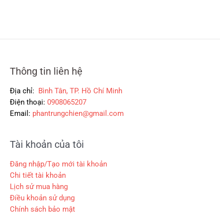
0
6
3
l
0
0
5
à
,
,
:
₫
0
0
3
.
0
0
0
0
0
0
,
Thông tin liên hệ
₫
₫
0
.
.
0
Địa chỉ:
Bình Tân, TP. Hồ Chí Minh
0
Điện thoại:
0908065207
Email:
phantrungchien@gmail.com
₫
.
Tài khoản của tôi
Đăng nhập/Tạo mới tài khoản
Chi tiết tài khoản
Lịch sử mua hàng
Điều khoản sử dụng
Chính sách bảo mật