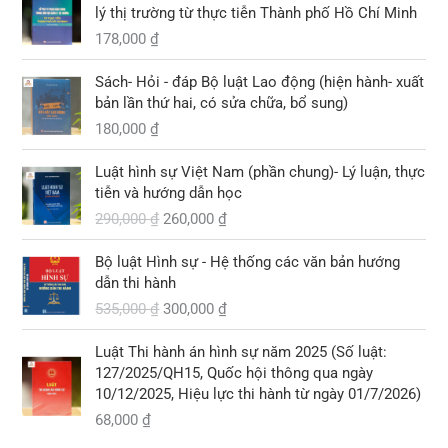
,
lý thị trường từ thực tiễn Thành phố Hồ Chí Minh
₫
à
t
₫
0
.
178,000
₫
:
ạ
.
0
4
i
0
2
l
Sách- Hỏi - đáp Bộ luật Lao động (hiện hành- xuất
5
à
bản lần thứ hai, có sửa chữa, bổ sung)
₫
,
:
.
180,000
₫
0
2
G
G
0
9
Luật hình sự Việt Nam (phần chung)- Lý luận, thực
i
i
0
0
tiễn và hướng dẫn học
á
á
,
290,000
₫
260,000
₫
g
h
₫
0
ố
i
.
0
G
G
Bộ luật Hình sự - Hệ thống các văn bản hướng
c
ệ
0
i
i
dẫn thi hành
l
n
á
á
535,000
₫
300,000
₫
à
t
₫
g
h
:
ạ
.
ố
i
2
i
Luật Thi hành án hình sự năm 2025 (Số luật:
c
ệ
9
l
127/2025/QH15, Quốc hội thông qua ngày
l
n
0
à
10/12/2025, Hiệu lực thi hành từ ngày 01/7/2026)
à
t
,
:
68,000
₫
:
ạ
0
2
5
i