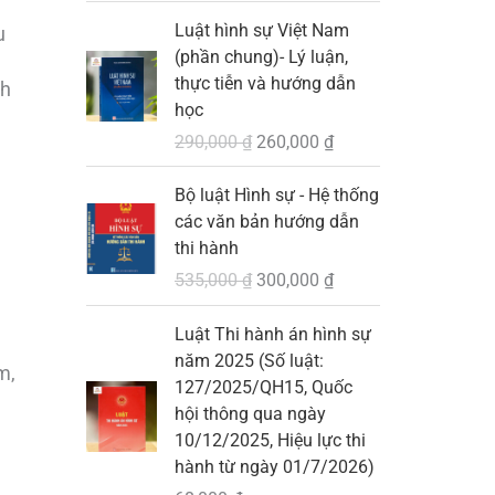
0
G
G
Luật hình sự Việt Nam
u
i
i
₫
(phần chung)- Lý luận,
á
á
.
thực tiễn và hướng dẫn
nh
g
h
học
ố
i
290,000
₫
260,000
₫
c
ệ
l
n
G
G
Bộ luật Hình sự - Hệ thống
à
t
i
i
các văn bản hướng dẫn
:
ạ
á
á
thi hành
2
i
g
h
535,000
₫
300,000
₫
9
l
ố
i
0
à
c
ệ
Luật Thi hành án hình sự
,
:
l
n
năm 2025 (Số luật:
0
2
à
t
m,
127/2025/QH15, Quốc
0
6
:
ạ
hội thông qua ngày
0
0
5
i
10/12/2025, Hiệu lực thi
,
3
l
hành từ ngày 01/7/2026)
₫
0
5
à