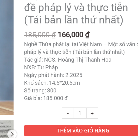
185,000 ₫.
là:
lại
đề pháp lý và thực tiễn
166,000 ₫.
tại
(Tái bản lần thứ nhất)
Việt
Nam
185,000
₫
166,000
₫
–
Một
Nghề Thừa phát lại tại Việt Nam – Một số vấn 
số
pháp lý và thực tiễn (Tái bản lần thứ nhất)
vấn
Tác giả: NCS. Hoàng Thị Thanh Hoa
đề
NXB: Tư Pháp
pháp
Ngày phát hành: 2.2025
lý
Khổ sách: 14,5*20,5cm
và
Số trang: 300
thực
Giá bìa: 185.000 đ
tiễn
(Tái
-
+
bản
lần
THÊM VÀO GIỎ HÀNG
thứ