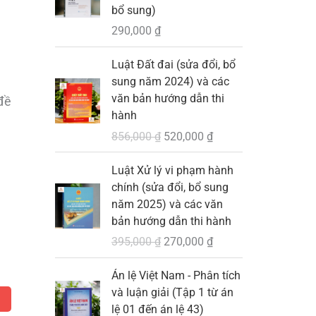
bổ sung)
290,000
₫
G
G
Luật Đất đai (sửa đổi, bổ
i
i
sung năm 2024) và các
á
á
văn bản hướng dẫn thi
đề
g
h
hành
ố
i
856,000
₫
520,000
₫
c
ệ
l
n
G
G
Luật Xử lý vi phạm hành
à
t
i
i
chính (sửa đổi, bổ sung
:
ạ
á
á
năm 2025) và các văn
8
i
g
h
bản hướng dẫn thi hành
5
l
ố
i
395,000
₫
270,000
₫
6
à
c
ệ
,
:
l
n
G
G
Án lệ Việt Nam - Phân tích
0
5
à
t
i
i
và luận giải (Tập 1 từ án
0
2
:
ạ
á
á
lệ 01 đến án lệ 43)
0
0
3
i