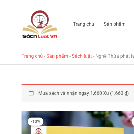
Nhảy
tới
nội
Trang chủ
Sản phẩm
dung
Trang chủ
-
Sản phẩm
-
Sách luật
-
Nghề Thừa phát lại
Mua sách và nhận ngay 1,660 Xu (
1,660
₫
)
-10%