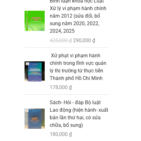
Bình luận khoa học Luật
.
i
i
₫
0
9
à
Xử lý vi phạm hành chính
á
á
.
0
,
:
năm 2012 (sửa đổi, bổ
g
h
0
0
1
sung năm 2020, 2022,
ố
i
0
0
2024, 2025
c
ệ
₫
0
3
425,000
₫
290,000
₫
l
n
.
,
à
t
₫
0
Xử phạt vi phạm hành
:
ạ
.
0
chính trong lĩnh vực quản
4
i
0
lý thị trường từ thực tiễn
2
l
Thành phố Hồ Chí Minh
5
à
₫
178,000
₫
,
:
.
I
0
2
Sách- Hỏi - đáp Bộ luật
0
9
Lao động (hiện hành- xuất
0
0
bản lần thứ hai, có sửa
,
chữa, bổ sung)
₫
0
.
0
180,000
₫