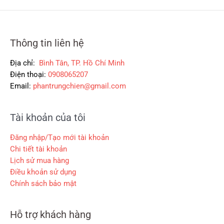
₫
0
0
3
.
0
0
0
0
0
0
,
Thông tin liên hệ
₫
₫
0
.
.
0
Địa chỉ:
Bình Tân, TP. Hồ Chí Minh
0
Điện thoại:
0908065207
Email:
phantrungchien@gmail.com
₫
.
Tài khoản của tôi
Đăng nhập/Tạo mới tài khoản
Chi tiết tài khoản
Lịch sử mua hàng
Điều khoản sử dụng
Chính sách bảo mật
Hỗ trợ khách hàng