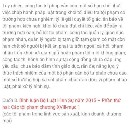
Tuy nhiên, công tác tư pháp vẫn còn một số hạn chế như:
việc chấp hành pháp luật trong khởi tố, điều tra tội phạm có
trường hợp chưa nghiêm; tỷ lệ giải quyết tố giác, tin báo về
tội phạm, kiến nghị khởi tố chưa đạt chỉ tiêu; vẫn để xảy ra
trường hợp oan, bỏ lọt tội phạm; công tác quản lý, giáo dục
phạm nhân, quản lý người bị tạm giữ, tạm giam có mặt còn
hạn chế; số người bị kết án phạt tù trốn ngoài xã hội, phạm
nhân trốn khỏi nơi giam giữ hoặc phạm tội mới không giảm;
công tác thi hành án hình sự tại cộng đồng chưa đáp ứng
yêu cầu, chưa bảo đảm tính giáo dục, răn đe; năng lực, ý
thức trách nhiệm của một bộ phận cán bộ tư pháp chưa cao,
một số trường hợp sa sút phẩm chất đạo đức, vi phạm pháp
luật, phải xử lý hình sự.
Cuốn 8.
Bình luận Bộ Luật Hình Sự năm 2015 – Phần thứ
hai: Các tội phạm chương XVIII-mục 1
(các tội phạm trong lĩnh vực sản xuất, kinh doanh, thương
mại)