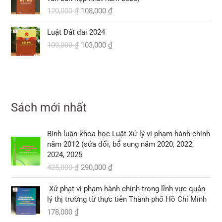
l
n
á
á
0
0
5
à
120,000
₫
108,000
₫
à
t
g
h
,
,
:
:
ạ
ố
i
₫
0
G
G
0
2
3
i
Luật Đất đai 2024
c
ệ
.
0
i
i
0
7
8
l
109,000
₫
103,000
₫
l
n
0
á
á
0
0
0
à
à
t
g
h
,
,
:
:
ạ
₫
ố
i
₫
0
0
3
1
i
.
c
ệ
.
0
0
3
2
l
l
n
0
0
0
0
à
à
t
,
Sách mới nhất
,
:
:
ạ
₫
₫
0
0
1
1
i
.
.
0
0
0
G
G
0
l
Bình luận khoa học Luật Xử lý vi phạm hành chính
0
0
8
i
i
9
à
năm 2012 (sửa đổi, bổ sung năm 2020, 2022,
,
á
á
,
:
2024, 2025
₫
₫
0
g
h
0
1
.
425,000
₫
290,000
₫
.
0
ố
i
0
0
0
c
ệ
0
3
Xử phạt vi phạm hành chính trong lĩnh vực quản
l
n
,
lý thị trường từ thực tiễn Thành phố Hồ Chí Minh
₫
à
t
₫
0
.
178,000
₫
:
ạ
.
0