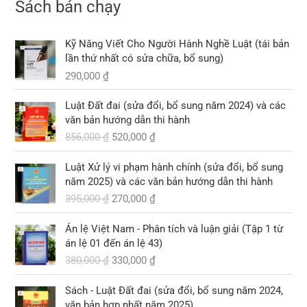
Sách bán chạy
Kỹ Năng Viết Cho Người Hành Nghề Luật (tái bản
lần thứ nhất có sửa chữa, bổ sung)
290,000
₫
G
G
Luật Đất đai (sửa đổi, bổ sung năm 2024) và các
i
i
văn bản hướng dẫn thi hành
á
á
856,000
₫
520,000
₫
g
h
ố
i
G
G
Luật Xử lý vi phạm hành chính (sửa đổi, bổ sung
c
ệ
i
i
năm 2025) và các văn bản hướng dẫn thi hành
l
n
á
á
395,000
₫
270,000
₫
à
t
g
h
:
ạ
ố
i
G
G
8
i
Án lệ Việt Nam - Phân tích và luận giải (Tập 1 từ
c
ệ
i
i
5
l
án lệ 01 đến án lệ 43)
l
n
á
á
6
à
380,000
₫
330,000
₫
à
t
g
h
,
:
:
ạ
ố
i
G
G
0
5
3
i
Sách - Luật Đất đai (sửa đổi, bổ sung năm 2024,
c
ệ
i
i
0
2
9
l
văn bản hợp nhất năm 2025)