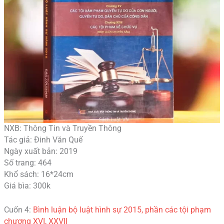
NXB: Thông Tin và Truyền Thông
Tác giả: Đinh Văn Quế
Ngày xuất bản: 2019
Số trang: 464
Khổ sách: 16*24cm
Giá bìa: 300k
Cuốn 4:
Bình luận bộ luật hình sự 2015, phần các tội phạm
chương XVI, XXVII