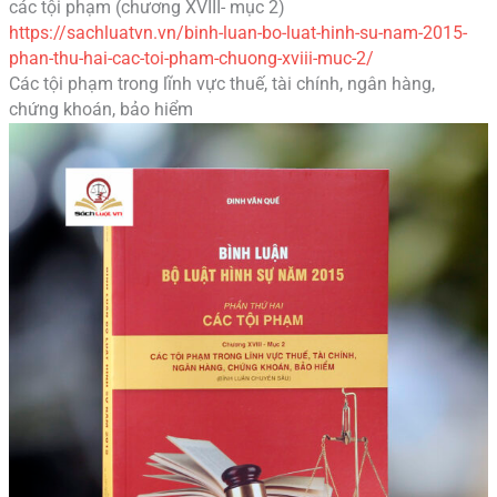
các tội phạm (chương XVIII- mục 2)
https://sachluatvn.vn/binh-luan-bo-luat-hinh-su-nam-2015-
phan-thu-hai-cac-toi-pham-chuong-xviii-muc-2/
Các tội phạm trong lĩnh vực thuế, tài chính, ngân hàng,
chứng khoán, bảo hiểm