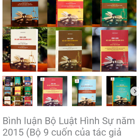
9
cuốn
của
tác
giả
Đinh
Văn
Quế)
số
lượng
Bình luận Bộ Luật Hình Sự năm
2015 (Bộ 9 cuốn của tác giả