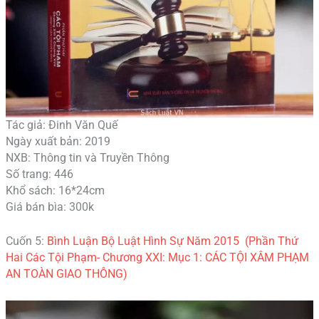
Tác giả: Đinh Văn Quế
Ngày xuất bản: 2019
NXB: Thông tin và Truyền Thông
Số trang: 446
Khổ sách: 16*24cm
Giá bán bìa: 300k
Cuốn 5:
Bình Luận Bộ Luật Hình Sự Năm 2015 (Phần Thứ
Hai Các Tội Phạm- Chương XXI: Mục 1: CÁC TỘI XÂM PHẠM
AN TOÀN GIAO THÔNG)