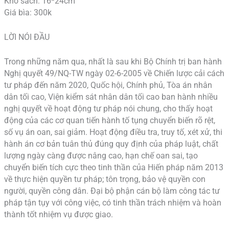
Khổ sách: 16*24cm
Giá bìa: 300k
LỜI NÓI ĐẦU
Trong những năm qua, nhất là sau khi Bộ Chính trị ban hành
Nghị quyết 49/NQ-TW ngày 02-6-2005 về Chiến lược cải cách
tư pháp đến năm 2020, Quốc hội, Chính phủ, Tòa án nhân
dân tối cao, Viện kiểm sát nhân dân tối cao ban hành nhiều
nghị quyết về hoạt động tư pháp nói chung, cho thấy hoạt
động của các cơ quan tiến hành tố tụng chuyển biến rõ rệt,
số vụ án oan, sai giảm. Hoạt động điều tra, truy tố, xét xử, thi
hành án cơ bản tuân thủ đúng quy định của pháp luật, chất
lượng ngày càng được nâng cao, hạn chế oan sai, tạo
chuyển biến tích cực theo tinh thần của Hiến pháp năm 2013
về thực hiện quyền tư pháp; tôn trọng, bảo vệ quyền con
người, quyền công dân. Đại bộ phận cán bộ làm công tác tư
pháp tận tụy với công việc, có tinh thần trách nhiệm và hoàn
thành tốt nhiệm vụ được giao.