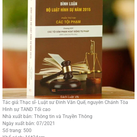
Tác giả:Thạc sĩ- Luật sư Đinh Văn Quế, nguyên Chánh Tòa
Hình sự TAND Tối cao
Nhà xuất bản: Thông tin và Truyền Thông
Ngày xuất bản: 07/2021
Số trang: 500