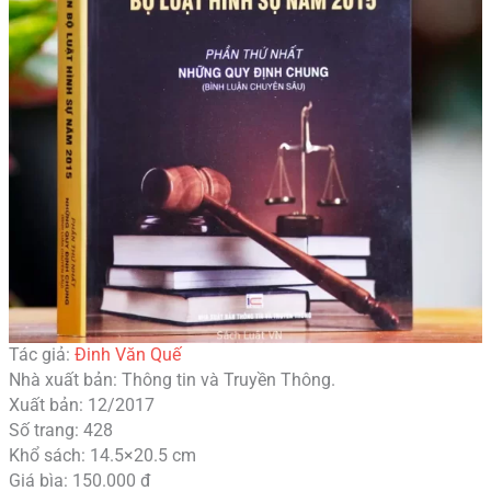
Tác giả:
Đinh Văn Quế
Nhà xuất bản: Thông tin và Truyền Thông.
Xuất bản: 12/2017
Số trang: 428
Khổ sách: 14.5×20.5 cm
Giá bìa: 150.000 đ