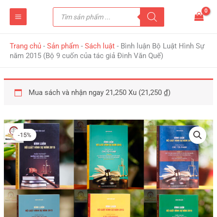
Nhảy
Tìm
tới
kiếm
sản
nội
phẩm
dung
Trang chủ
-
Sản phẩm
-
Sách luật
-
Bình luận Bộ Luật Hình Sự
năm 2015 (Bộ 9 cuốn của tác giả Đinh Văn Quế)
Mua sách và nhận ngay 21,250 Xu (
21,250
₫
)
Giá
Giá
Bình
gốc
hiện
luận
-15%
là:
tại
Bộ
2,500,000 ₫.
là:
Luật
2,125,000 ₫.
Hình
Sự
năm
2015
(Bộ