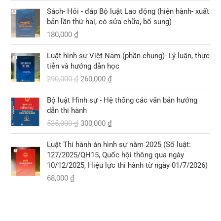
4
i
0
2
l
Sách- Hỏi - đáp Bộ luật Lao động (hiện hành- xuất
5
à
bản lần thứ hai, có sửa chữa, bổ sung)
₫
,
:
.
180,000
₫
0
2
G
G
0
9
Luật hình sự Việt Nam (phần chung)- Lý luận, thực
i
i
0
0
tiễn và hướng dẫn học
á
á
,
290,000
₫
260,000
₫
g
h
₫
0
ố
i
.
0
G
G
Bộ luật Hình sự - Hệ thống các văn bản hướng
c
ệ
0
i
i
dẫn thi hành
l
n
á
á
535,000
₫
300,000
₫
à
t
₫
g
h
:
ạ
.
ố
i
2
i
Luật Thi hành án hình sự năm 2025 (Số luật:
c
ệ
9
l
127/2025/QH15, Quốc hội thông qua ngày
l
n
0
à
10/12/2025, Hiệu lực thi hành từ ngày 01/7/2026)
à
t
,
:
68,000
₫
:
ạ
0
2
5
i
0
6
3
l
0
0
5
à
,
,
: