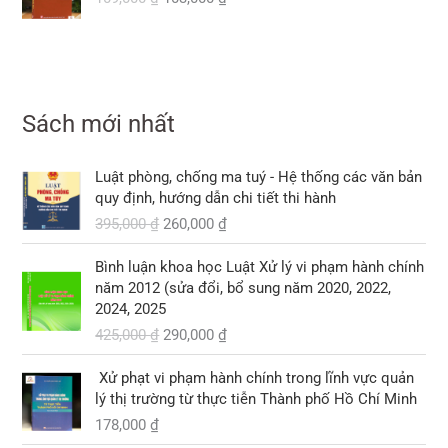
0
á
á
0
0
0
à
à
t
g
h
,
,
:
:
ạ
₫
ố
i
₫
0
0
3
1
i
.
c
ệ
.
0
0
3
2
l
l
n
0
0
0
0
à
à
t
,
Sách mới nhất
,
:
:
ạ
₫
₫
0
0
1
1
i
.
.
0
0
0
G
G
0
l
Luật phòng, chống ma tuý - Hệ thống các văn bản
0
0
8
i
i
9
à
quy định, hướng dẫn chi tiết thi hành
,
á
á
,
:
₫
395,000
₫
260,000
₫
₫
0
g
h
0
1
.
.
0
ố
i
0
0
G
G
Bình luận khoa học Luật Xử lý vi phạm hành chính
0
c
ệ
0
3
i
i
năm 2012 (sửa đổi, bổ sung năm 2020, 2022,
l
n
,
á
á
2024, 2025
₫
à
t
₫
0
g
h
.
425,000
₫
290,000
₫
:
ạ
.
0
ố
i
3
i
0
c
ệ
9
l
Xử phạt vi phạm hành chính trong lĩnh vực quản
l
n
5
à
lý thị trường từ thực tiễn Thành phố Hồ Chí Minh
₫
à
t
,
:
.
178,000
₫
:
ạ
0
2
4
i