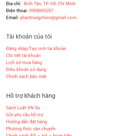
₫
0
Địa chỉ:
Bình Tân, TP. Hồ Chí Minh
0
3
.
0
Điện thoại:
0908065207
0
0
0
0
0
Email:
phantrungchien@gmail.com
,
₫
₫
0
.
Tài khoản của tôi
.
0
0
Đăng nhập/Tạo mới tài khoản
₫
Chi tiết tài khoản
.
Lịch sử mua hàng
Điều khoản sử dụng
Chính sách bảo mật
Hỗ trợ khách hàng
Sách Luật VN Xu
Gửi yêu cầu hỗ trợ
Hướng dẫn đặt hàng
Phương thức vận chuyển
Chính sách đổi – trả – hoàn tiền