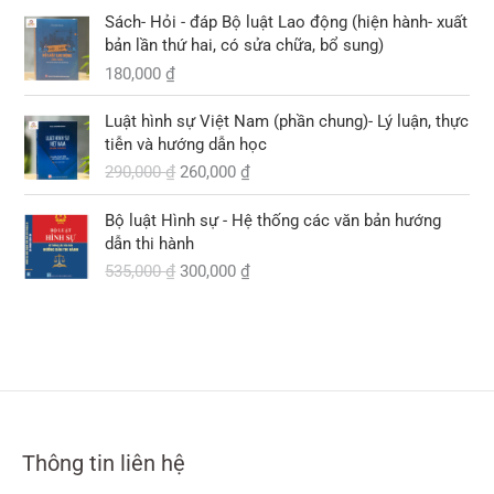
0
6
2
l
Sách- Hỏi - đáp Bộ luật Lao động (hiện hành- xuất
0
0
5
à
bản lần thứ hai, có sửa chữa, bổ sung)
,
,
:
180,000
₫
₫
0
0
2
.
0
G
G
0
9
Luật hình sự Việt Nam (phần chung)- Lý luận, thực
0
i
i
0
0
tiễn và hướng dẫn học
á
á
,
290,000
₫
260,000
₫
₫
g
h
₫
0
.
ố
i
.
0
G
G
Bộ luật Hình sự - Hệ thống các văn bản hướng
c
ệ
0
i
i
dẫn thi hành
l
n
á
á
535,000
₫
300,000
₫
à
t
₫
g
h
:
ạ
.
ố
i
2
i
c
ệ
9
l
l
n
0
à
à
t
,
:
:
ạ
0
2
5
i
0
6
3
l
0
0
Thông tin liên hệ
5
à
,
,
: