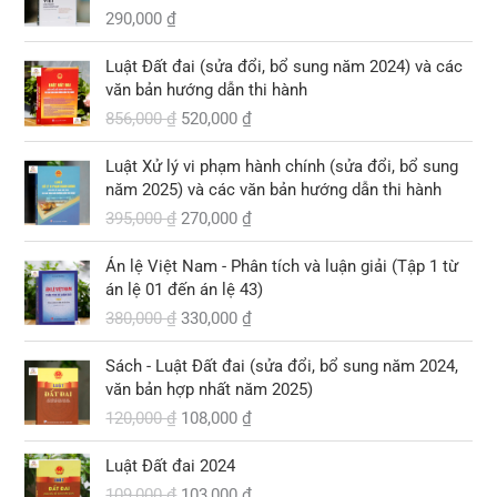
290,000
₫
G
G
Luật Đất đai (sửa đổi, bổ sung năm 2024) và các
i
i
văn bản hướng dẫn thi hành
á
á
856,000
₫
520,000
₫
g
h
ố
i
G
G
Luật Xử lý vi phạm hành chính (sửa đổi, bổ sung
c
ệ
i
i
năm 2025) và các văn bản hướng dẫn thi hành
l
n
á
á
395,000
₫
270,000
₫
à
t
g
h
:
ạ
ố
i
G
G
8
i
Án lệ Việt Nam - Phân tích và luận giải (Tập 1 từ
c
ệ
i
i
5
l
án lệ 01 đến án lệ 43)
l
n
á
á
6
à
380,000
₫
330,000
₫
à
t
g
h
,
:
:
ạ
ố
i
G
G
0
5
3
i
Sách - Luật Đất đai (sửa đổi, bổ sung năm 2024,
c
ệ
i
i
0
2
9
l
văn bản hợp nhất năm 2025)
l
n
á
á
0
0
5
à
120,000
₫
108,000
₫
à
t
g
h
,
,
:
:
ạ
ố
i
₫
0
G
G
0
2
3
i
Luật Đất đai 2024
c
ệ
.
0
i
i
0
7
8
l
109,000
₫
103,000
₫
l
n