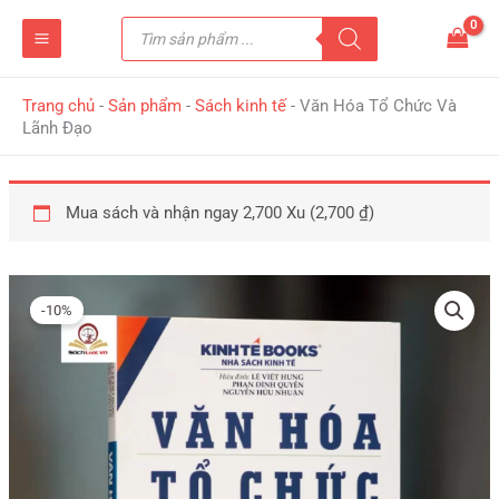
Nhảy
Tìm
tới
kiếm
sản
nội
phẩm
dung
Trang chủ
-
Sản phẩm
-
Sách kinh tế
-
Văn Hóa Tổ Chức Và
Lãnh Đạo
Mua sách và nhận ngay 2,700 Xu (
2,700
₫
)
Giá
Giá
Văn
gốc
hiện
Hóa
-10%
là:
tại
Tổ
299,000 ₫.
là:
Chức
270,000 ₫.
Và
Lãnh
Đạo
số
lượng