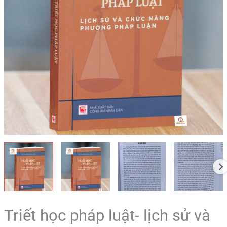
phương
pháp
luận
số
lượng
Triết học pháp luật- lịch sử và