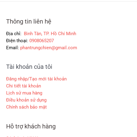
0
3
.
0
0
0
0
0
0
,
Thông tin liên hệ
₫
₫
0
.
.
0
Địa chỉ:
Bình Tân, TP. Hồ Chí Minh
0
Điện thoại:
0908065207
Email:
phantrungchien@gmail.com
₫
.
Tài khoản của tôi
Đăng nhập/Tạo mới tài khoản
Chi tiết tài khoản
Lịch sử mua hàng
Điều khoản sử dụng
Chính sách bảo mật
Hỗ trợ khách hàng