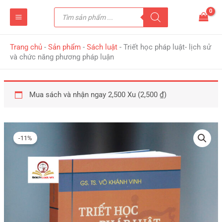
Nhảy
Tìm
tới
kiếm
sản
nội
phẩm
dung
Trang chủ
-
Sản phẩm
-
Sách luật
-
Triết học pháp luật- lịch sử
và chức năng phương pháp luận
Mua sách và nhận ngay 2,500 Xu (
2,500
₫
)
Giá
Giá
Triết
gốc
hiện
học
-11%
là:
tại
pháp
280,000 ₫.
là:
luật-
250,000 ₫.
lịch
sử
và
chức
năng