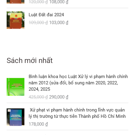
5
à
120,000
₫
108,000
₫
à
t
g
h
,
,
:
:
ạ
ố
i
₫
0
G
G
0
2
3
i
Luật Đất đai 2024
c
ệ
.
0
i
i
0
7
8
l
109,000
₫
103,000
₫
l
n
0
á
á
0
0
0
à
à
t
g
h
,
,
:
:
ạ
₫
ố
i
₫
0
0
3
1
i
.
c
ệ
.
0
0
3
2
l
l
n
0
0
0
0
à
à
t
,
Sách mới nhất
,
:
:
ạ
₫
₫
0
0
1
1
i
.
.
0
0
0
G
G
0
l
Bình luận khoa học Luật Xử lý vi phạm hành chính
0
0
8
i
i
9
à
năm 2012 (sửa đổi, bổ sung năm 2020, 2022,
,
á
á
,
:
2024, 2025
₫
₫
0
g
h
0
1
.
425,000
₫
290,000
₫
.
0
ố
i
0
0
0
c
ệ
0
3
Xử phạt vi phạm hành chính trong lĩnh vực quản
l
n
,
lý thị trường từ thực tiễn Thành phố Hồ Chí Minh
₫
à
t
₫
0
.
178,000
₫
:
ạ
.
0
4
i
0