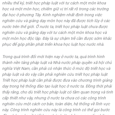
nhiều thế kỷ, triết học pháp luật với tư cách một môn khoa
học và một môn học, chiếm giữ vị trí rất rõ trong các trường
đại học ở phương Tây. Kinh nghiệm nhất định trong việc
nghiên cứu và giảng dạy môn học này đã được tích lũy ở các
nước trên thế giới. Ở nước ta, triết học pháp luật chưa được
nghiên cứu và giảng dạy với tư cách một môn khoa học và
một môn học độc lập. Đây là sự chậm trễ cần được sớm khắc
phục để góp phần phát triển khoa học luật học nước nhà.
Trong quá trình đổi mới hiện nay ở nước ta, quá trình hình
thành nền tảng pháp luật và Nhà nước pháp quyền xã hội chủ
nghĩa Việt Nam, cần phải có nhận thức ở mức độ triết học và
pháp luật và do vậy cần phải nghiên cứu triết học pháp luật
Triết học pháp luật cần phải được đưa vào chương trình giảng
dạy trong hệ thống đào tạo luật học ở nước ta. Đồng thời phải
thấy rằng, cho dù triết học pháp luật có tầm quan trọng và tinh
cấp thiết như vậy, nhưng ở nước ta chưa có các công trình
nghiên cứu một cách cơ bản, toàn diện, hệ thống về lĩnh vực
này. Công trình nghiên cứu này là công trình có thể gọi bước