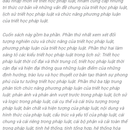
đầu nhập môn về triết học pháp luật, nhằm cung cấp những
tri thức cơ bản về những vấn đề chung của triết học pháp luật,
lịch sử triết học pháp luật và chức năng phương pháp luận
của triết học pháp luật.
Cuốn sách này gồm ba phần. Phần thứ nhất xem xét đối
tượng nghiên cứu và chức năng của triết học pháp luật,
phương pháp luận của triết học pháp luật. Phần thứ hai làm
sáng tỏ các kiểu triết học pháp luật trong lịch sử: Triết học
pháp luật thời cổ đại và thời trung cổ, triết học pháp luật thời
cận đại và hiện đại thông qua những luận điểm của những
định hướng, trào lưu và học thuyết cơ bản tạo thành sự phong
phú của tư tưởng triết học pháp luật. Phần thứ ba tập trung
phân tích chức năng phương pháp luận của triết học pháp
luật: phản ánh và phản ánh vượt trước trong pháp luật, lịch sử
và logic trong pháp luật, cái cụ thể và cái trừu tượng trong
pháp luật, bản chất và hiện tượng của pháp luật, nội dung và
hình thức của pháp luật, cấu trúc và yếu tố của pháp luật, cái
chung và cái riêng trong pháp luật, cái bộ phận và cải toàn thể
trong pháp luật, tinh hệ thống, tính tổng hợp, hệ thống hóa