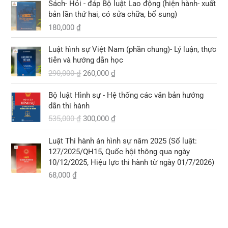
2
l
Sách- Hỏi - đáp Bộ luật Lao động (hiện hành- xuất
5
à
bản lần thứ hai, có sửa chữa, bổ sung)
₫
,
:
.
180,000
₫
0
2
G
G
0
9
Luật hình sự Việt Nam (phần chung)- Lý luận, thực
i
i
0
0
tiễn và hướng dẫn học
á
á
,
290,000
₫
260,000
₫
g
h
₫
0
ố
i
.
0
G
G
Bộ luật Hình sự - Hệ thống các văn bản hướng
c
ệ
0
i
i
dẫn thi hành
l
n
á
á
535,000
₫
300,000
₫
à
t
₫
g
h
:
ạ
.
ố
i
2
i
Luật Thi hành án hình sự năm 2025 (Số luật:
c
ệ
9
l
127/2025/QH15, Quốc hội thông qua ngày
l
n
0
à
10/12/2025, Hiệu lực thi hành từ ngày 01/7/2026)
à
t
,
:
68,000
₫
:
ạ
0
2
5
i
0
6
3
l
0
0
5
à
,
,
:
₫
0