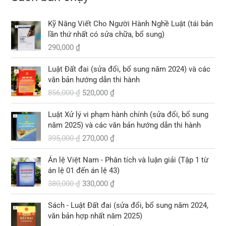
Kỹ Năng Viết Cho Người Hành Nghề Luật (tái bản
lần thứ nhất có sửa chữa, bổ sung)
290,000
₫
G
G
Luật Đất đai (sửa đổi, bổ sung năm 2024) và các
i
i
văn bản hướng dẫn thi hành
á
á
856,000
₫
520,000
₫
g
h
ố
i
G
G
Luật Xử lý vi phạm hành chính (sửa đổi, bổ sung
c
ệ
i
i
năm 2025) và các văn bản hướng dẫn thi hành
l
n
á
á
395,000
₫
270,000
₫
à
t
g
h
:
ạ
ố
i
G
G
8
i
Án lệ Việt Nam - Phân tích và luận giải (Tập 1 từ
c
ệ
i
i
5
l
án lệ 01 đến án lệ 43)
l
n
á
á
6
à
380,000
₫
330,000
₫
à
t
g
h
,
:
:
ạ
ố
i
G
G
0
5
3
i
Sách - Luật Đất đai (sửa đổi, bổ sung năm 2024,
c
ệ
i
i
0
2
9
l
văn bản hợp nhất năm 2025)
l
n
á
á
0
0