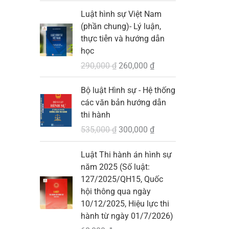
0
G
G
Luật hình sự Việt Nam
i
i
₫
(phần chung)- Lý luận,
á
á
.
thực tiễn và hướng dẫn
g
h
học
ố
i
290,000
₫
260,000
₫
c
ệ
l
n
G
G
Bộ luật Hình sự - Hệ thống
à
t
i
i
các văn bản hướng dẫn
:
ạ
á
á
thi hành
2
i
g
h
535,000
₫
300,000
₫
9
l
ố
i
0
à
c
ệ
Luật Thi hành án hình sự
,
:
l
n
năm 2025 (Số luật:
0
2
à
t
127/2025/QH15, Quốc
0
6
:
ạ
hội thông qua ngày
0
0
5
i
10/12/2025, Hiệu lực thi
,
3
l
hành từ ngày 01/7/2026)
₫
0
5
à