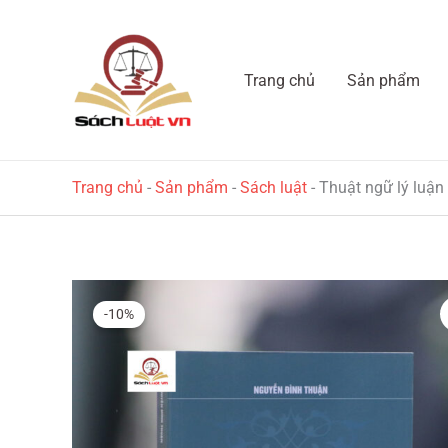
Nhảy
tới
nội
Trang chủ
Sản phẩm
dung
Trang chủ
-
Sản phẩm
-
Sách luật
-
Thuật ngữ lý luận 
-10%