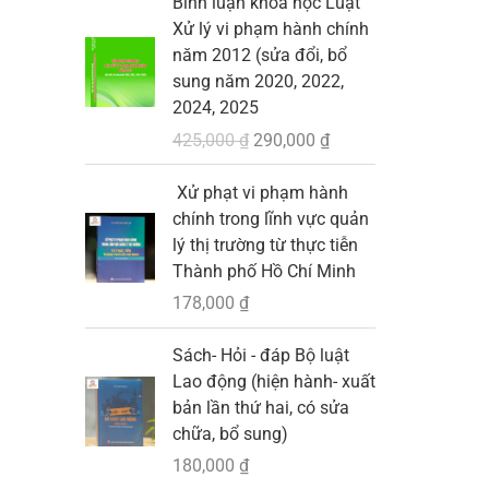
Bình luận khoa học Luật
.
i
i
₫
0
9
à
Xử lý vi phạm hành chính
á
á
.
0
,
:
năm 2012 (sửa đổi, bổ
g
h
0
0
1
sung năm 2020, 2022,
ố
i
0
0
2024, 2025
c
ệ
₫
0
3
425,000
₫
290,000
₫
l
n
.
,
à
t
₫
0
Xử phạt vi phạm hành
:
ạ
.
0
chính trong lĩnh vực quản
4
i
0
lý thị trường từ thực tiễn
2
l
Thành phố Hồ Chí Minh
5
à
₫
178,000
₫
,
:
.
0
2
Sách- Hỏi - đáp Bộ luật
0
9
Lao động (hiện hành- xuất
0
0
bản lần thứ hai, có sửa
,
chữa, bổ sung)
₫
0
.
0
180,000
₫