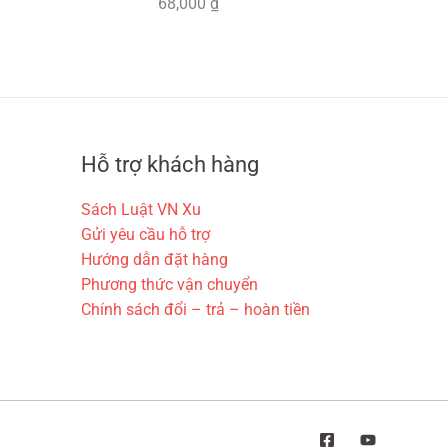
.
0
68,000
₫
,
:
0
0
3
0
0
₫
0
0
.
,
₫
0
.
0
Hỗ trợ khách hàng
0
Sách Luật VN Xu
₫
Gửi yêu cầu hỗ trợ
.
Hướng dẫn đặt hàng
Phương thức vận chuyển
Chính sách đổi – trả – hoàn tiền