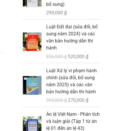
bổ sung)
290,000
₫
G
G
Luật Đất đai (sửa đổi, bổ
i
i
sung năm 2024) và các
á
á
văn bản hướng dẫn thi
g
h
hành
ố
i
856,000
₫
520,000
₫
c
ệ
l
n
G
G
Luật Xử lý vi phạm hành
à
t
i
i
chính (sửa đổi, bổ sung
:
ạ
á
á
năm 2025) và các văn
8
i
g
h
bản hướng dẫn thi hành
5
l
ố
i
395,000
₫
270,000
₫
6
à
c
ệ
,
:
l
n
G
G
Án lệ Việt Nam - Phân tích
0
5
à
t
i
i
và luận giải (Tập 1 từ án
0
2
:
ạ
á
á
lệ 01 đến án lệ 43)
0
0
3
i