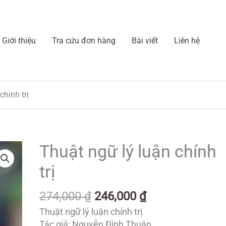
Giới thiệu
Tra cứu đơn hàng
Bài viết
Liên hệ
chính trị
Giá
Giá
Thuật ngữ lý luận chính
gốc
hiện
trị
là:
tại
274,000 ₫.
là:
274,000
₫
246,000
₫
246,000 ₫.
Thuật ngữ lý luận chính trị
Tác giả: Nguyễn Đình Thuận