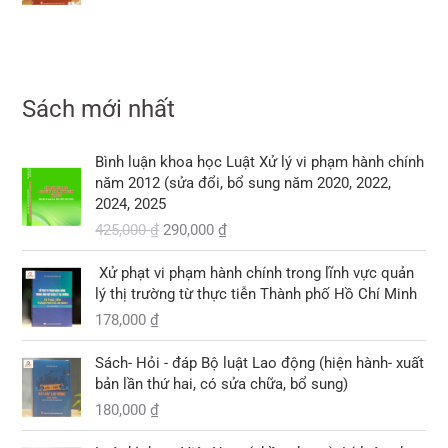
à
t
g
h
,
,
:
:
ạ
₫
ố
i
₫
0
0
3
1
i
.
c
ệ
.
0
0
3
2
l
l
n
0
0
0
0
à
à
t
,
Sách mới nhất
,
:
:
ạ
₫
₫
0
0
1
1
i
.
.
0
0
0
G
G
0
l
Bình luận khoa học Luật Xử lý vi phạm hành chính
0
0
8
i
i
9
à
năm 2012 (sửa đổi, bổ sung năm 2020, 2022,
,
á
á
,
:
2024, 2025
₫
₫
0
g
h
0
1
.
425,000
₫
290,000
₫
.
0
ố
i
0
0
0
c
ệ
0
3
Xử phạt vi phạm hành chính trong lĩnh vực quản
l
n
,
lý thị trường từ thực tiễn Thành phố Hồ Chí Minh
₫
à
t
₫
0
.
178,000
₫
:
ạ
.
0
4
i
0
2
l
Sách- Hỏi - đáp Bộ luật Lao động (hiện hành- xuất
5
à
bản lần thứ hai, có sửa chữa, bổ sung)
₫
,
:
.
180,000
₫
0
2
G
G
0
9