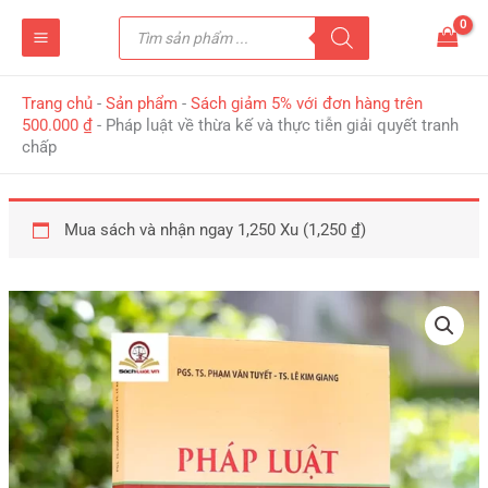
Nhảy
Tìm
tới
kiếm
sản
nội
phẩm
dung
Trang chủ
-
Sản phẩm
-
Sách giảm 5% với đơn hàng trên
500.000 ₫
-
Pháp luật về thừa kế và thực tiễn giải quyết tranh
chấp
Mua sách và nhận ngay 1,250 Xu (
1,250
₫
)
Pháp
luật
về
thừa
kế
và
thực
tiễn