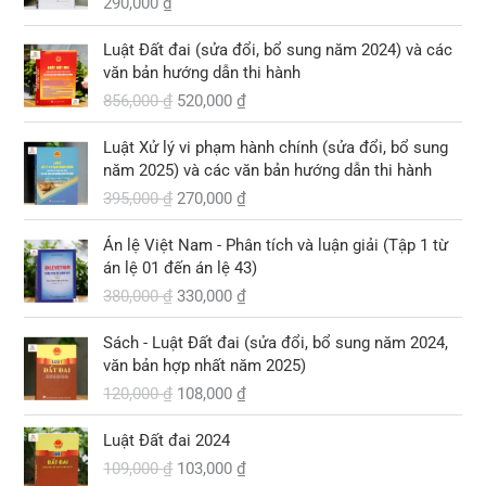
290,000
₫
G
G
Luật Đất đai (sửa đổi, bổ sung năm 2024) và các
i
i
văn bản hướng dẫn thi hành
á
á
856,000
₫
520,000
₫
g
h
ố
i
G
G
Luật Xử lý vi phạm hành chính (sửa đổi, bổ sung
c
ệ
i
i
năm 2025) và các văn bản hướng dẫn thi hành
l
n
á
á
395,000
₫
270,000
₫
à
t
g
h
:
ạ
ố
i
G
G
8
i
Án lệ Việt Nam - Phân tích và luận giải (Tập 1 từ
c
ệ
i
i
5
l
án lệ 01 đến án lệ 43)
l
n
á
á
6
à
380,000
₫
330,000
₫
à
t
g
h
,
:
:
ạ
ố
i
G
G
0
5
3
i
Sách - Luật Đất đai (sửa đổi, bổ sung năm 2024,
c
ệ
i
i
0
2
9
l
văn bản hợp nhất năm 2025)
l
n
á
á
0
0
5
à
120,000
₫
108,000
₫
à
t
g
h
,
,
:
:
ạ
ố
i
₫
0
G
G
0
2
3
i
Luật Đất đai 2024
c
ệ
.
0
i
i
0
7
8
l
109,000
₫
103,000
₫
l
n
0
á
á
0
0
0
à