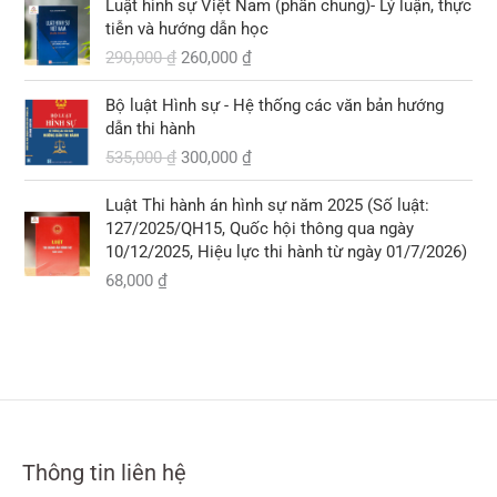
Luật hình sự Việt Nam (phần chung)- Lý luận, thực
i
i
0
0
tiễn và hướng dẫn học
á
á
,
290,000
₫
260,000
₫
g
h
₫
0
ố
i
.
0
G
G
Bộ luật Hình sự - Hệ thống các văn bản hướng
c
ệ
0
i
i
dẫn thi hành
l
n
á
á
535,000
₫
300,000
₫
à
t
₫
g
h
:
ạ
.
ố
i
2
i
Luật Thi hành án hình sự năm 2025 (Số luật:
c
ệ
9
l
127/2025/QH15, Quốc hội thông qua ngày
l
n
0
à
10/12/2025, Hiệu lực thi hành từ ngày 01/7/2026)
à
t
,
:
68,000
₫
:
ạ
0
2
5
i
0
6
3
l
0
0
5
à
,
,
:
₫
0
0
3
.
0
0
0
0
0
0
,
Thông tin liên hệ
₫
₫
0