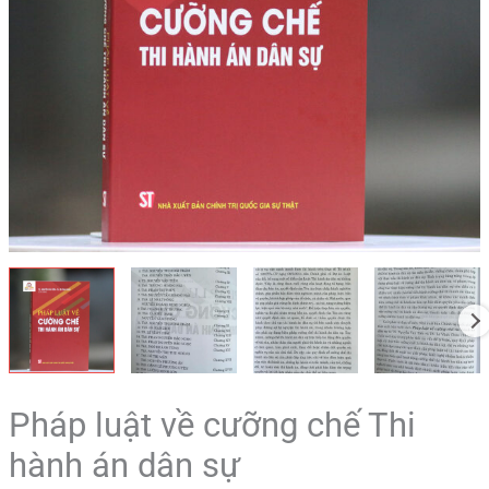
sự
số
lượng
Pháp luật về cưỡng chế Thi
hành án dân sự