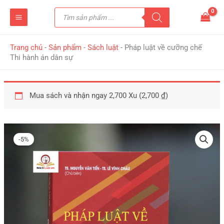
Nhảy
Tìm
tới
kiếm
sản
nội
phẩm
dung
Trang chủ
-
Sản phẩm
-
Sách luật
-
Pháp luật về cưỡng chế
Thi hành án dân sự
Mua sách và nhận ngay 2,700 Xu (
2,700
₫
)
Giá
Giá
Pháp
gốc
hiện
luật
-5%
là:
tại
về
284,000 ₫.
là:
cưỡng
270,000 ₫.
chế
Thi
hành
án
dân