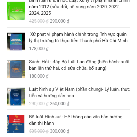
Bình luận khoa học Luật Xử lý vi phạm hành chính
0
0
8
i
i
9
à
năm 2012 (sửa đổi, bổ sung năm 2020, 2022,
,
á
á
,
:
2024, 2025
₫
₫
0
g
h
0
1
.
425,000
₫
290,000
₫
.
0
ố
i
0
0
0
c
ệ
0
3
Xử phạt vi phạm hành chính trong lĩnh vực quản
l
n
,
lý thị trường từ thực tiễn Thành phố Hồ Chí Minh
₫
à
t
₫
0
.
178,000
₫
:
ạ
.
0
4
i
0
2
l
Sách- Hỏi - đáp Bộ luật Lao động (hiện hành- xuất
5
à
bản lần thứ hai, có sửa chữa, bổ sung)
₫
,
:
.
180,000
₫
0
2
G
G
0
9
Luật hình sự Việt Nam (phần chung)- Lý luận, thực
i
i
0
0
tiễn và hướng dẫn học
á
á
,
290,000
₫
260,000
₫
g
h
₫
0
ố
i
.
0
G
G
Bộ luật Hình sự - Hệ thống các văn bản hướng
c
ệ
0
i
i
dẫn thi hành
l
n
á
á
535,000
₫
300,000
₫
à
t
₫
g
h