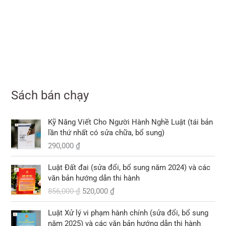
Sách bán chạy
Kỹ Năng Viết Cho Người Hành Nghề Luật (tái bản
lần thứ nhất có sửa chữa, bổ sung)
290,000
₫
G
G
Luật Đất đai (sửa đổi, bổ sung năm 2024) và các
i
i
văn bản hướng dẫn thi hành
á
á
856,000
₫
520,000
₫
g
h
ố
i
G
G
Luật Xử lý vi phạm hành chính (sửa đổi, bổ sung
c
ệ
i
i
năm 2025) và các văn bản hướng dẫn thi hành