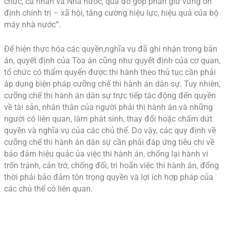
chức, cá nhân và Nhà nước, qua đó góp phần giữ vững ổn
định chính trị – xã hội, tăng cường hiệu lực, hiệu quả của bộ
máy nhà nước”.
Để hiện thực hóa các quyền,nghĩa vụ đã ghi nhận trong bản
án, quyết định của Tòa án cũng như quyết định của cơ quan,
tổ chức có thẩm quyển được thi hành theo thủ tục cần phải
áp dụng biện pháp cưỡng chế thi hành án dân sự. Tuy nhiên,
cưỡng chế thi hành án dân sự trực tiếp tác động đến quyền
về tài sản, nhân thân của người phải thi hành án và những
người có liên quan, làm phát sinh, thay đổi hoặc chấm dứt
quyền và nghĩa vụ của các chủ thể. Do vậy, các quy định về
cưỡng chế thi hành án dân sự cần phải đáp ứng tiêu chí về
bảo đảm hiệu quảc ủa việc thi hành án, chống lại hành vi
trốn tránh, cản trở, chống đối, trì hoãn việc thi hành án, đổng
thời phải bảo đảm tôn trọng quyền và lợi ích hợp pháp của
các chủ thể có liên quan.