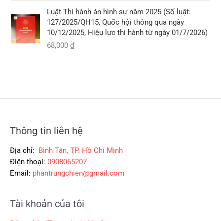
:
ạ
.
ố
i
2
i
Luật Thi hành án hình sự năm 2025 (Số luật:
c
ệ
9
l
127/2025/QH15, Quốc hội thông qua ngày
l
n
0
à
10/12/2025, Hiệu lực thi hành từ ngày 01/7/2026)
à
t
,
:
68,000
₫
:
ạ
0
2
5
i
0
6
3
l
0
0
5
à
,
,
:
₫
0
0
3
.
0
0
0
0
0
0
,
Thông tin liên hệ
₫
₫
0
.
.
0
Địa chỉ:
Bình Tân, TP. Hồ Chí Minh
0
Điện thoại:
0908065207
Email:
phantrungchien@gmail.com
₫
.
Tài khoản của tôi