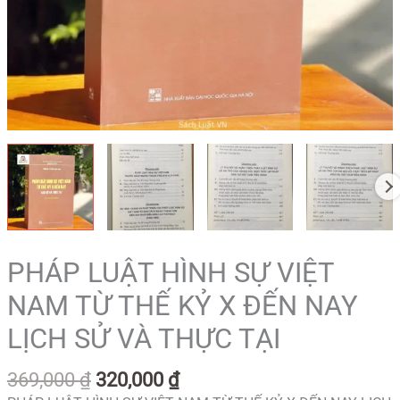
PHÁP LUẬT HÌNH SỰ VIỆT
NAM TỪ THẾ KỶ X ĐẾN NAY
LỊCH SỬ VÀ THỰC TẠI
369,000
₫
320,000
₫