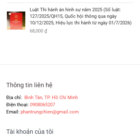
:
ạ
.
ố
i
2
i
Luật Thi hành án hình sự năm 2025 (Số luật:
c
ệ
9
l
127/2025/QH15, Quốc hội thông qua ngày
l
n
0
à
10/12/2025, Hiệu lực thi hành từ ngày 01/7/2026)
à
t
,
:
68,000
₫
:
ạ
0
2
5
i
0
6
3
l
0
0
5
à
,
,
:
₫
0
0
3
.
0
0
0
0
0
0
,
Thông tin liên hệ
₫
₫
0
.
.
0
Địa chỉ:
Bình Tân, TP. Hồ Chí Minh
0
Điện thoại:
0908065207
Email:
phantrungchien@gmail.com
₫
.
Tài khoản của tôi