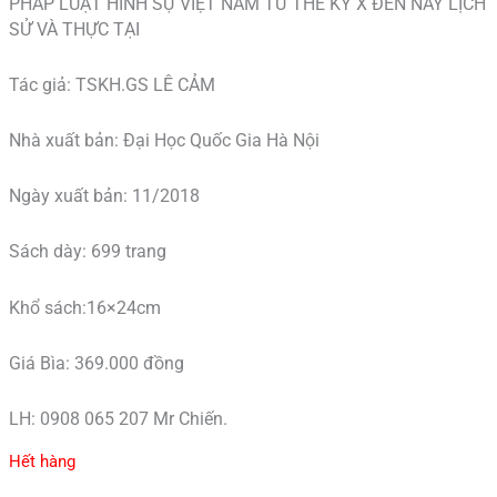
PHÁP LUẬT HÌNH SỰ VIỆT NAM TỪ THẾ KỶ X ĐẾN NAY LỊCH
SỬ VÀ THỰC TẠI
Tác giả: TSKH.GS LÊ CẢM
Nhà xuất bản: Đại Học Quốc Gia Hà Nội
Ngày xuất bản: 11/2018
Sách dày: 699 trang
Khổ sách:16×24cm
Giá Bìa: 369.000 đồng
LH: 0908 065 207 Mr Chiến.
Hết hàng