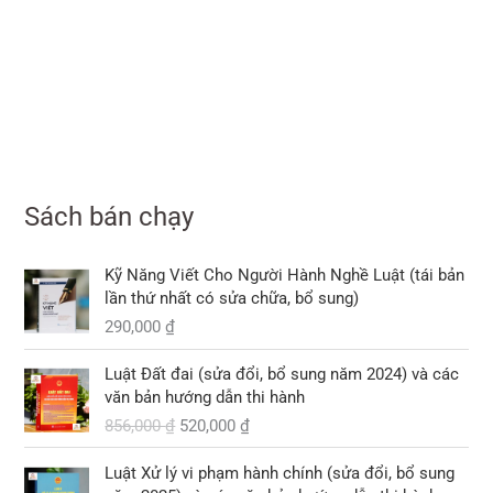
Sách bán chạy
Kỹ Năng Viết Cho Người Hành Nghề Luật (tái bản
lần thứ nhất có sửa chữa, bổ sung)
290,000
₫
G
G
Luật Đất đai (sửa đổi, bổ sung năm 2024) và các
i
i
văn bản hướng dẫn thi hành
á
á
856,000
₫
520,000
₫
g
h
ố
i
G
G
Luật Xử lý vi phạm hành chính (sửa đổi, bổ sung
c
ệ
i
i