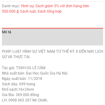
Danh mục:
Hình sự
,
Sách giảm 5% với đơn hàng trên
500.000 ₫
,
Sách luật
,
Sách tổng hợp
Mô tả
Đánh giá (0)
PHÁP LUẬT HÌNH SỰ VIỆT NAM TỪ THẾ KỶ X ĐẾN NAY LỊCH
SỬ VÀ THỰC TẠI
Tác giả: TSKH.GS LÊ CẢM
Nhà xuất bản: Đại Học Quốc Gia Hà Nội
Ngày xuất bản: 11/2018
Sách dày: 699 trang
Khổ sách:16×24cm
Giá Bìa: 369.000 đồng
LH: 0908 065 207 Mr Chiến.