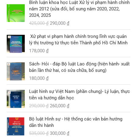
0
l
Bình luận khoa học Luật Xử lý vi phạm hành chính
0
0
8
i
i
9
à
năm 2012 (sửa đổi, bổ sung năm 2020, 2022,
,
á
á
,
:
2024, 2025
₫
₫
0
g
h
0
1
.
425,000
₫
290,000
₫
.
0
ố
i
0
0
0
c
ệ
0
3
Xử phạt vi phạm hành chính trong lĩnh vực quản
l
n
,
lý thị trường từ thực tiễn Thành phố Hồ Chí Minh
₫
à
t
₫
0
.
178,000
₫
:
ạ
.
0
4
i
0
2
l
Sách- Hỏi - đáp Bộ luật Lao động (hiện hành- xuất
5
à
bản lần thứ hai, có sửa chữa, bổ sung)
₫
,
:
.
180,000
₫
0
2
G
G
0
9
Luật hình sự Việt Nam (phần chung)- Lý luận, thực
i
i
0
0
tiễn và hướng dẫn học
á
á
,
290,000
₫
260,000
₫
g
h
₫
0
ố
i
.
0
G
G
Bộ luật Hình sự - Hệ thống các văn bản hướng
c
ệ
0
i
i
dẫn thi hành
l
n
á
á
535,000
₫
300,000
₫
à
t
₫
g
h