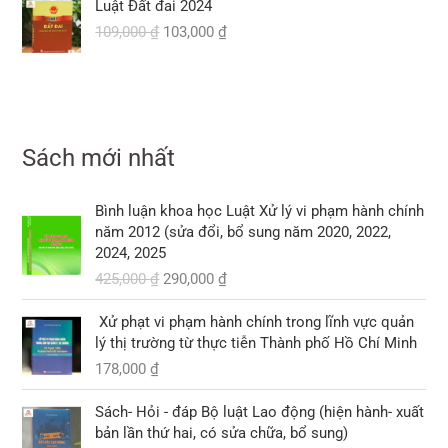
3
i
Luật Đất đai 2024
c
ệ
.
0
i
i
0
7
8
l
109,000
₫
103,000
₫
l
n
0
á
á
0
0
0
à
à
t
g
h
,
,
:
:
ạ
₫
ố
i
₫
0
0
3
1
i
.
c
ệ
.
0
0
3
2
l
l
n
0
0
0
0
à
à
t
,
Sách mới nhất
,
:
:
ạ
₫
₫
0
0
1
1
i
.
.
0
0
0
G
G
0
l
Bình luận khoa học Luật Xử lý vi phạm hành chính
0
0
8
i
i
9
à
năm 2012 (sửa đổi, bổ sung năm 2020, 2022,
,
á
á
,
:
2024, 2025
₫
₫
0
g
h
0
1
.
425,000
₫
290,000
₫
.
0
ố
i
0
0
0
c
ệ
0
3
Xử phạt vi phạm hành chính trong lĩnh vực quản
l
n
,
lý thị trường từ thực tiễn Thành phố Hồ Chí Minh
₫
à
t
₫
0
.
178,000
₫
:
ạ
.
0
4
i
0
2
l
Sách- Hỏi - đáp Bộ luật Lao động (hiện hành- xuất
5
à
bản lần thứ hai, có sửa chữa, bổ sung)
₫