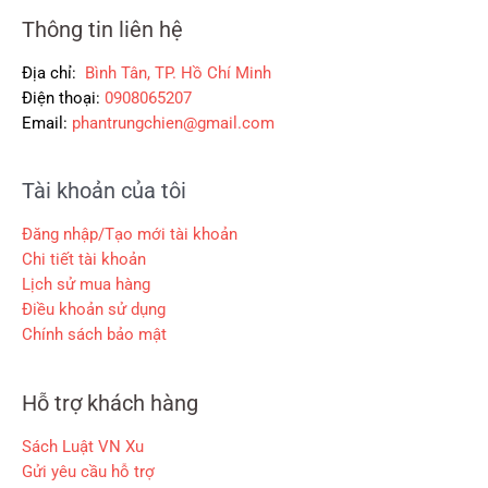
0
0
,
Thông tin liên hệ
₫
₫
0
.
.
0
Địa chỉ:
Bình Tân, TP. Hồ Chí Minh
0
Điện thoại:
0908065207
Email:
phantrungchien@gmail.com
₫
.
Tài khoản của tôi
Đăng nhập/Tạo mới tài khoản
Chi tiết tài khoản
Lịch sử mua hàng
Điều khoản sử dụng
Chính sách bảo mật
Hỗ trợ khách hàng
Sách Luật VN Xu
Gửi yêu cầu hỗ trợ