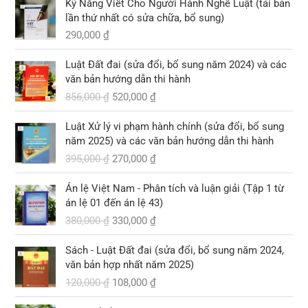
Kỹ Năng Viết Cho Người Hành Nghề Luật (tái bản
lần thứ nhất có sửa chữa, bổ sung)
290,000
₫
G
G
Luật Đất đai (sửa đổi, bổ sung năm 2024) và các
i
i
văn bản hướng dẫn thi hành
á
á
856,000
₫
520,000
₫
g
h
ố
i
G
G
Luật Xử lý vi phạm hành chính (sửa đổi, bổ sung
c
ệ
i
i
năm 2025) và các văn bản hướng dẫn thi hành
l
n
á
á
395,000
₫
270,000
₫
à
t
g
h
:
ạ
ố
i
G
G
8
i
Án lệ Việt Nam - Phân tích và luận giải (Tập 1 từ
c
ệ
i
i
5
l
án lệ 01 đến án lệ 43)
l
n
á
á
6
à
380,000
₫
330,000
₫
à
t
g
h
,
:
:
ạ
ố
i
G
G
0
5
3
i
Sách - Luật Đất đai (sửa đổi, bổ sung năm 2024,
c
ệ
i
i
0
2
9
l
văn bản hợp nhất năm 2025)
l
n
á
á
0
0
5
à
120,000
₫
108,000
₫
à
t
g
h
,
,
:
:
ạ
ố
i
₫
0
G
G
0
2