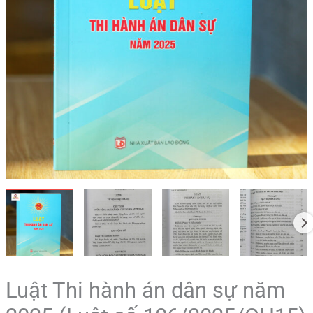
số
106/2025/QH15)
số
lượng
Luật Thi hành án dân sự năm