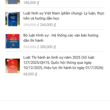
,
:
.
180,000
₫
0
2
G
G
0
9
Luật hình sự Việt Nam (phần chung)- Lý luận, thực
i
i
0
0
tiễn và hướng dẫn học
á
á
,
290,000
₫
260,000
₫
g
h
₫
0
ố
i
.
0
G
G
Bộ luật Hình sự - Hệ thống các văn bản hướng
c
ệ
0
i
i
dẫn thi hành
l
n
á
á
535,000
₫
300,000
₫
à
t
₫
g
h
:
ạ
.
ố
i
2
i
Luật Thi hành án hình sự năm 2025 (Số luật:
c
ệ
9
l
127/2025/QH15, Quốc hội thông qua ngày
l
n
0
à
10/12/2025, Hiệu lực thi hành từ ngày 01/7/2026)
à
t
,
:
68,000
₫
:
ạ
0
2
5
i
0
6
3
l
0
0
5
à
,
,
:
₫
0
0
3
.
0
0
0
0