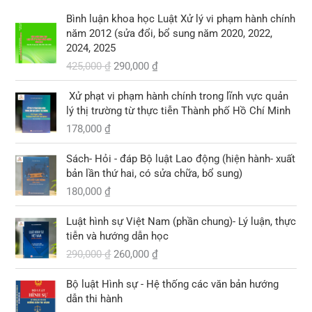
1
i
.
.
0
0
0
G
G
0
l
Bình luận khoa học Luật Xử lý vi phạm hành chính
0
0
8
i
i
9
à
năm 2012 (sửa đổi, bổ sung năm 2020, 2022,
,
á
á
,
:
2024, 2025
₫
₫
0
g
h
0
1
.
425,000
₫
290,000
₫
.
0
ố
i
0
0
0
c
ệ
0
3
Xử phạt vi phạm hành chính trong lĩnh vực quản
l
n
,
lý thị trường từ thực tiễn Thành phố Hồ Chí Minh
₫
à
t
₫
0
.
178,000
₫
:
ạ
.
0
4
i
0
2
l
Sách- Hỏi - đáp Bộ luật Lao động (hiện hành- xuất
5
à
bản lần thứ hai, có sửa chữa, bổ sung)
₫
,
:
.
180,000
₫
0
2
G
G
0
9
Luật hình sự Việt Nam (phần chung)- Lý luận, thực
i
i
0
0
tiễn và hướng dẫn học
á
á
,
290,000
₫
260,000
₫
g
h
₫
0
ố
i
.
0
G
G
Bộ luật Hình sự - Hệ thống các văn bản hướng
c
ệ
0
i
i
dẫn thi hành
l
n
á
á