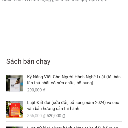
Sách bán chạy
Kỹ Năng Viết Cho Người Hành Nghề Luật (tái bản
lần thứ nhất có sửa chữa, bổ sung)
290,000
₫
G
G
Luật Đất đai (sửa đổi, bổ sung năm 2024) và các
i
i
văn bản hướng dẫn thi hành
á
á
856,000
₫
520,000
₫
g
h
ố
i
G
G