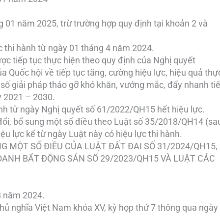
ng 01 năm 2025, trừ trường hợp quy định tại khoản 2 và
ực thi hành từ ngày 01 tháng 4 năm 2024.
ợc tiếp tục thực hiện theo quy định của Nghị quyết
Quốc hội về tiếp tục tăng, cường hiệu lực, hiệu quả thự
 số giải pháp tháo gỡ khó khăn, vướng mắc, đẩy nhanh ti
ỳ 2021 – 2030.
ành từ ngày Nghị quyết số 61/2022/QH15 hết hiệu lực.
đổi, bổ sung một số điều theo Luật số 35/2018/QH14 (sa
ệu lực kể từ ngày Luật này có hiệu lực thi hành.
UNG MỘT SỐ ĐIỀU CỦA LUẬT ĐẤT ĐAI SỐ 31/2024/QH15,
DOANH BẤT ĐỘNG SẢN SỐ 29/2023/QH15 VÀ LUẬT CÁC
 8 năm 2024.
hủ nghĩa Việt Nam khóa XV, kỳ họp thứ 7 thông qua ngày