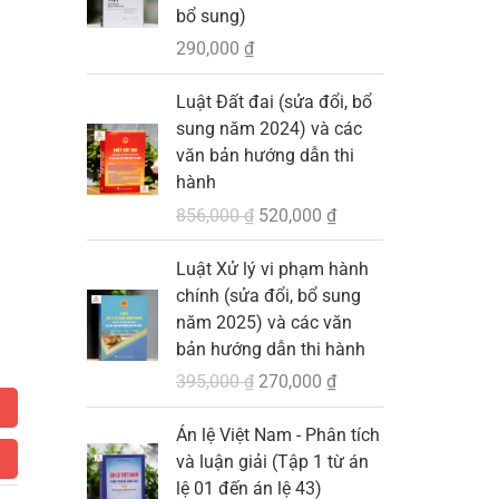
bổ sung)
290,000
₫
G
G
Luật Đất đai (sửa đổi, bổ
i
i
sung năm 2024) và các
á
á
văn bản hướng dẫn thi
g
h
hành
ố
i
856,000
₫
520,000
₫
c
ệ
l
n
G
G
Luật Xử lý vi phạm hành
à
t
i
i
chính (sửa đổi, bổ sung
:
ạ
á
á
năm 2025) và các văn
8
i
g
h
bản hướng dẫn thi hành
5
l
ố
i
395,000
₫
270,000
₫
6
à
c
ệ
,
:
l
n
G
G
Án lệ Việt Nam - Phân tích
0
5
à
t
i
i
và luận giải (Tập 1 từ án
0
2
:
ạ
á
á
lệ 01 đến án lệ 43)
0
0
3
i