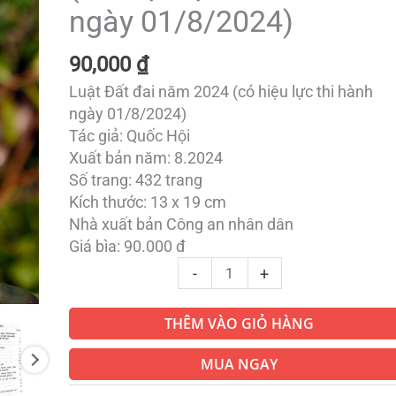
năm
ngày 01/8/2024)
2024
(có
90,000
₫
hiệu
Luật Đất đai năm 2024 (có hiệu lực thi hành
lực
ngày 01/8/2024)
thi
Tác giả: Quốc Hội
hành
Xuất bản năm: 8.2024
ngày
Số trang: 432 trang
01/8/2024)
Kích thước: 13 x 19 cm
số
Nhà xuất bản Công an nhân dân
lượng
Giá bìa: 90.000 đ
-
+
THÊM VÀO GIỎ HÀNG
MUA NGAY