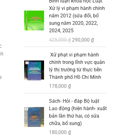
Bình luận khoa học Luật
.
i
i
₫
0
9
à
Xử lý vi phạm hành chính
á
á
.
0
,
:
năm 2012 (sửa đổi, bổ
g
h
0
0
1
sung năm 2020, 2022,
ố
i
0
0
2024, 2025
c
ệ
₫
0
3
425,000
₫
290,000
₫
l
n
.
,
c
à
t
₫
0
ến
Xử phạt vi phạm hành
:
ạ
.
0
chính trong lĩnh vực quản
4
i
0
lý thị trường từ thực tiễn
2
l
u
Thành phố Hồ Chí Minh
5
à
₫
178,000
₫
,
:
.
0
2
Sách- Hỏi - đáp Bộ luật
0
9
Lao động (hiện hành- xuất
0
0
bản lần thứ hai, có sửa
,
chữa, bổ sung)
₫
0
.
0
180,000
₫