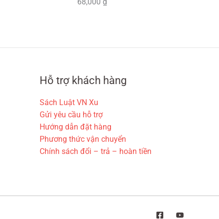
.
0
68,000
₫
,
:
0
0
3
0
0
₫
0
0
.
,
₫
0
.
0
Hỗ trợ khách hàng
0
Sách Luật VN Xu
₫
Gửi yêu cầu hỗ trợ
.
Hướng dẫn đặt hàng
Phương thức vận chuyển
Chính sách đổi – trả – hoàn tiền