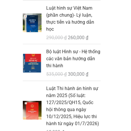
0
G
G
Luật hình sự Việt Nam
i
i
₫
(phần chung)- Lý luận,
á
á
.
thực tiễn và hướng dẫn
g
h
học
ố
i
290,000
₫
260,000
₫
c
ệ
l
n
G
G
Bộ luật Hình sự - Hệ thống
à
t
i
i
các văn bản hướng dẫn
:
ạ
á
á
thi hành
2
i
g
h
535,000
₫
300,000
₫
9
l
ố
i
0
à
c
ệ
Luật Thi hành án hình sự
,
:
l
n
năm 2025 (Số luật:
0
2
à
t
127/2025/QH15, Quốc
0
6
:
ạ
hội thông qua ngày
0
0
5
i
10/12/2025, Hiệu lực thi
,
3
l
hành từ ngày 01/7/2026)
₫
0
5
à