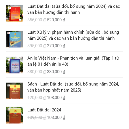
G
G
Luật Đất đai (sửa đổi, bổ sung năm 2024) và các
i
i
văn bản hướng dẫn thi hành
á
á
856,000
₫
520,000
₫
g
h
ố
i
G
G
Luật Xử lý vi phạm hành chính (sửa đổi, bổ sung
c
ệ
i
i
năm 2025) và các văn bản hướng dẫn thi hành
l
n
á
á
395,000
₫
270,000
₫
à
t
g
h
:
ạ
ố
i
G
G
8
i
Án lệ Việt Nam - Phân tích và luận giải (Tập 1 từ
c
ệ
i
i
5
l
án lệ 01 đến án lệ 43)
l
n
á
á
6
à
380,000
₫
330,000
₫
à
t
g
h
,
:
:
ạ
ố
i
G
G
0
5
3
i
Sách - Luật Đất đai (sửa đổi, bổ sung năm 2024,
c
ệ
i
i
0
2
9
l
văn bản hợp nhất năm 2025)
l
n
á
á
0
0
5
à
120,000
₫
108,000
₫
à
t
g
h
,
,
:
:
ạ
ố
i
₫
0
G
G
0
2
3
i
Luật Đất đai 2024
c
ệ
.
0
i
i
0
7
8
l
109,000
₫
103,000
₫
l
n
0
á
á
0
0
0
à
à
t
g
h
,
,
: