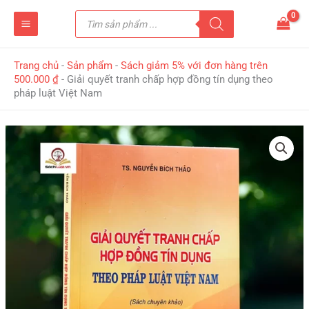
Nhảy
Tìm
tới
kiếm
sản
nội
phẩm
dung
Trang chủ
-
Sản phẩm
-
Sách giảm 5% với đơn hàng trên
500.000 ₫
-
Giải quyết tranh chấp hợp đồng tín dụng theo
pháp luật Việt Nam