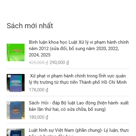
:
ạ
₫
ố
i
₫
0
0
3
1
i
.
c
ệ
.
0
0
3
2
l
l
n
0
0
0
0
à
à
t
,
Sách mới nhất
,
:
:
ạ
₫
₫
0
0
1
1
i
.
.
0
0
0
G
G
0
l
Bình luận khoa học Luật Xử lý vi phạm hành chính
0
0
8
i
i
9
à
năm 2012 (sửa đổi, bổ sung năm 2020, 2022,
,
á
á
,
:
2024, 2025
₫
₫
0
g
h
0
1
.
425,000
₫
290,000
₫
.
0
ố
i
0
0
0
c
ệ
0
3
Xử phạt vi phạm hành chính trong lĩnh vực quản
l
n
,
lý thị trường từ thực tiễn Thành phố Hồ Chí Minh
₫
à
t
₫
0
.
178,000
₫
:
ạ
.
0
4
i
0
2
l
Sách- Hỏi - đáp Bộ luật Lao động (hiện hành- xuất
5
à
bản lần thứ hai, có sửa chữa, bổ sung)
₫
,
:
.
180,000
₫
0
2
G
G
0
9
Luật hình sự Việt Nam (phần chung)- Lý luận, thực
i
i
0
0