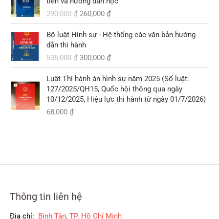
tiễn và hướng dẫn học
á
á
,
290,000
₫
260,000
₫
g
h
₫
0
ố
i
.
0
G
G
Bộ luật Hình sự - Hệ thống các văn bản hướng
c
ệ
0
i
i
dẫn thi hành
l
n
á
á
535,000
₫
300,000
₫
à
t
₫
g
h
:
ạ
.
ố
i
2
i
Luật Thi hành án hình sự năm 2025 (Số luật:
c
ệ
9
l
127/2025/QH15, Quốc hội thông qua ngày
l
n
0
à
10/12/2025, Hiệu lực thi hành từ ngày 01/7/2026)
à
t
,
:
68,000
₫
:
ạ
0
2
5
i
0
6
3
l
0
0
5
à
,
,
:
₫
0
0
3
.
0
0
0
0
0
0
,
Thông tin liên hệ
₫
₫
0
.
.
0
Địa chỉ:
Bình Tân, TP. Hồ Chí Minh