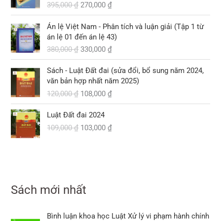
395,000
₫
270,000
₫
à
t
g
h
:
ạ
ố
i
G
G
8
i
Án lệ Việt Nam - Phân tích và luận giải (Tập 1 từ
c
ệ
i
i
5
l
án lệ 01 đến án lệ 43)
l
n
á
á
6
à
380,000
₫
330,000
₫
à
t
g
h
,
:
:
ạ
ố
i
G
G
0
5
3
i
Sách - Luật Đất đai (sửa đổi, bổ sung năm 2024,
c
ệ
i
i
0
2
9
l
văn bản hợp nhất năm 2025)
l
n
á
á
0
0
5
à
120,000
₫
108,000
₫
à
t
g
h
,
,
:
:
ạ
ố
i
₫
0
G
G
0
2
3
i
Luật Đất đai 2024
c
ệ
.
0
i
i
0
7
8
l
109,000
₫
103,000
₫
l
n
0
á
á
0
0
0
à
à
t
g
h
,
,
:
:
ạ
₫
ố
i
₫
0
0
3
1
i
.
c
ệ
.
0
0
3
2
l
l
n
0
0
0
0
à
à
t
,
Sách mới nhất
,
:
:
ạ
₫
₫
0
0
1
1
i
.
.
0
0
0
G
G
0
l
Bình luận khoa học Luật Xử lý vi phạm hành chính
0