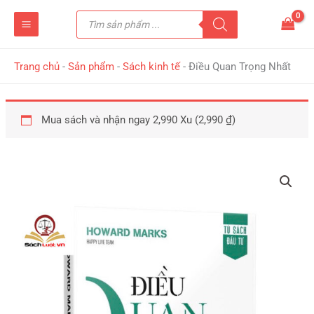
Nhảy
Tìm
tới
kiếm
sản
nội
phẩm
dung
Trang chủ
-
Sản phẩm
-
Sách kinh tế
-
Điều Quan Trọng Nhất
Mua sách và nhận ngay 2,990 Xu (
2,990
₫
)
Điều
Quan
Trọng
Nhất
số
lượng