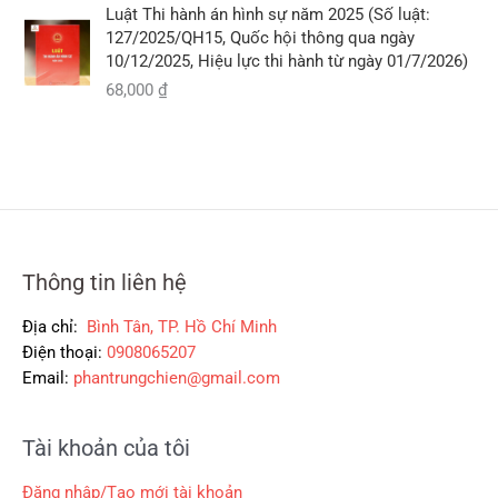
2
i
Luật Thi hành án hình sự năm 2025 (Số luật:
c
ệ
9
l
127/2025/QH15, Quốc hội thông qua ngày
l
n
0
à
10/12/2025, Hiệu lực thi hành từ ngày 01/7/2026)
à
t
,
:
68,000
₫
:
ạ
0
2
5
i
0
6
3
l
0
0
5
à
,
,
:
₫
0
0
3
.
0
0
0
0
0
0
,
Thông tin liên hệ
₫
₫
0
.
.
0
Địa chỉ:
Bình Tân, TP. Hồ Chí Minh
0
Điện thoại:
0908065207
Email:
phantrungchien@gmail.com
₫
.
Tài khoản của tôi
Đăng nhập/Tạo mới tài khoản