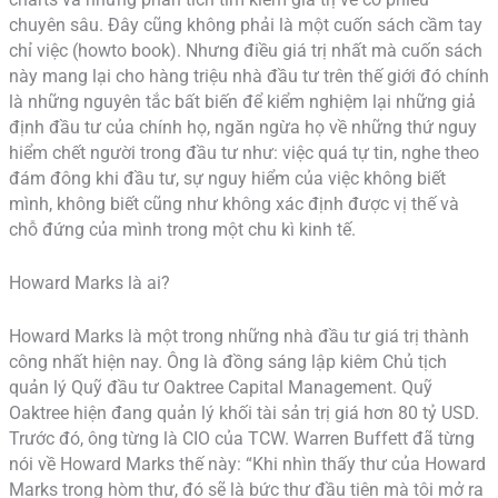
charts và những phân tích tìm kiếm giá trị về cổ phiếu
chuyên sâu. Đây cũng không phải là một cuốn sách cầm tay
chỉ việc (howto book). Nhưng điều giá trị nhất mà cuốn sách
này mang lại cho hàng triệu nhà đầu tư trên thế giới đó chính
là những nguyên tắc bất biến để kiểm nghiệm lại những giả
định đầu tư của chính họ, ngăn ngừa họ về những thứ nguy
hiểm chết người trong đầu tư như: việc quá tự tin, nghe theo
đám đông khi đầu tư, sự nguy hiểm của việc không biết
mình, không biết cũng như không xác định được vị thế và
chỗ đứng của mình trong một chu kì kinh tế.
Howard Marks là ai?
Howard Marks là một trong những nhà đầu tư giá trị thành
công nhất hiện nay. Ông là đồng sáng lập kiêm Chủ tịch
quản lý Quỹ đầu tư Oaktree Capital Management. Quỹ
Oaktree hiện đang quản lý khối tài sản trị giá hơn 80 tỷ USD.
Trước đó, ông từng là CIO của TCW. Warren Buffett đã từng
nói về Howard Marks thế này: “Khi nhìn thấy thư của Howard
Marks trong hòm thư, đó sẽ là bức thư đầu tiên mà tôi mở ra