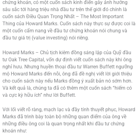
chứng khoán, có một cuốn sách kinh điển gây ảnh hưởng
sâu sắc tới hàng triệu nhà đầu tư trên thế giới đó chính là
cuốn sách Điều Quan Trọng Nhất – The Most Important
Thing của Howard Marks. Cuốn sách này thực sự được coi là
một cuốn cẩm nang về đầu tư chứng khoán nói chung và
đầu tư giá trị (value investing) nói riêng.
Howard Marks – Chủ tịch kiêm đồng sáng lập của Quỹ đầu
tư Oak Tree Capital, vốn dự định viết cuốn sách này khi ông
nghỉ hưu. Nhưng huyền thoại đầu tư Warren Buffett ngưỡng
mộ Howard Marks đến nỗi, ông đã đề nghị viết lời giới thiệu
cho cuốn sách này nếu Marks đồng ý xuất bản nó sớm hơn.
Và kết quả là, chúng ta đã có thêm một cuốn sách “hiếm có
và cực kỳ hữu ích” như lời Buffett.
Với lối viết rõ ràng, mạch lạc và đầy tính thuyết phục, Howard
Marks đã trình bày toàn bộ những quan điểm của ông về
những điều ông coi là quan trọng nhất khi đầu tư chứng
khoán như: