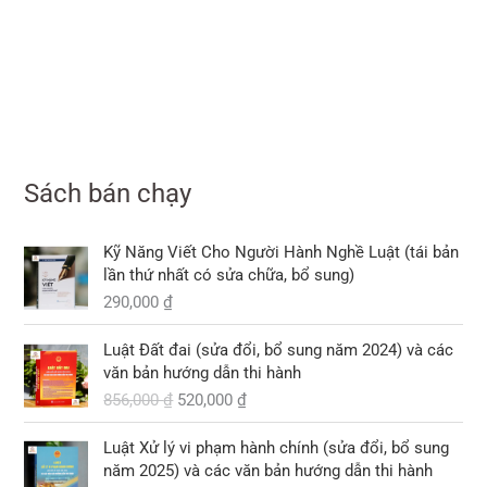
Sách bán chạy
Kỹ Năng Viết Cho Người Hành Nghề Luật (tái bản
lần thứ nhất có sửa chữa, bổ sung)
290,000
₫
G
G
Luật Đất đai (sửa đổi, bổ sung năm 2024) và các
i
i
văn bản hướng dẫn thi hành
á
á
856,000
₫
520,000
₫
g
h
ố
i
G
G
Luật Xử lý vi phạm hành chính (sửa đổi, bổ sung
c
ệ
i
i
năm 2025) và các văn bản hướng dẫn thi hành
l
n
á
á