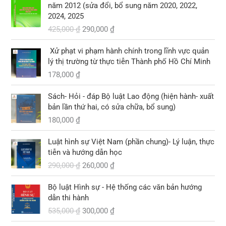
0
8
i
i
9
à
năm 2012 (sửa đổi, bổ sung năm 2020, 2022,
,
á
á
,
:
2024, 2025
₫
₫
0
g
h
0
1
.
425,000
₫
290,000
₫
.
0
ố
i
0
0
0
c
ệ
0
3
Xử phạt vi phạm hành chính trong lĩnh vực quản
l
n
,
lý thị trường từ thực tiễn Thành phố Hồ Chí Minh
₫
à
t
₫
0
.
178,000
₫
:
ạ
.
0
4
i
0
2
l
Sách- Hỏi - đáp Bộ luật Lao động (hiện hành- xuất
5
à
bản lần thứ hai, có sửa chữa, bổ sung)
₫
,
:
.
180,000
₫
0
2
G
G
0
9
Luật hình sự Việt Nam (phần chung)- Lý luận, thực
i
i
0
0
tiễn và hướng dẫn học
á
á
,
290,000
₫
260,000
₫
g
h
₫
0
ố
i
.
0
G
G
Bộ luật Hình sự - Hệ thống các văn bản hướng
c
ệ
0
i
i
dẫn thi hành
l
n
á
á
535,000
₫
300,000
₫
à
t
₫
g
h
:
ạ
.
ố
i