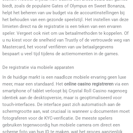
biedt, zoals de populaire Gates of Olympus en Sweet Bonanza,
helpt het beheren van uw budget via de accountinstellingen bij
het behouden van een gezonde speelstijl. Het instellen van deze
limieten direct na de registratie is een teken van een ervaren
speler. Vergeet ook niet om uw betaalmethoden te koppelen. Of
u nu kiest voor de snelheid van Trustly of de vertrouwde weg van
Mastercard, het vooraf verifiëren van uw betaalgegevens
bespaart u veel tijd tijdens de actiemomenten in de games.
De registratie via mobiele apparaten
In de huidige markt is een naadloze mobiele ervaring geen luxe
meer, maar een standaard. Het
online casino registreren
via een
smartphone of tablet verloopt bij Crystal Roll Casino nagenoeg
identiek aan de desktopversie, maar is geoptimaliseerd voor
touch-interfaces. De interface past zich automatisch aan de
schermgrootte aan, wat cruciaal is wanneer u documenten moet
fotograferen voor de KYC-verificatie. De meeste spelers
gebruiken tegenwoordig hun mobiele camera om direct een
scherpe foto van hun ID te maken, wat het proces aanzienlijk