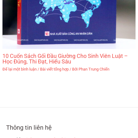
10 Cuốn Sách Gối Đầu Giường Cho Sinh Viên Luật –
Học Đúng, Thi Đạt, Hiểu Sâu
Để lại một bình luận
/
Bài viết tổng hợp
/ Bởi
Phan Trung Chiến
Thông tin liên hệ