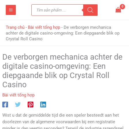
Nhảy
Tìm
tới
kiếm
sản
nội
phẩm
dung
Trang chủ
-
Bài viết tổng hợp
-
De verborgen mechanica
achter de digitale casino-omgeving: Een diepgaande blik op
Crystal Roll Casino
De verborgen mechanica achter de
digitale casino-omgeving: Een
diepgaande blik op Crystal Roll
Casino
Bài viết tổng hợp
Wist u dat de gemiddelde tijd die een speler besteedt aan het
doorlezen van de algemene voorwaarden bij een registratie
minder is dan veertig seconden? Terwijl de industrie razendsnel