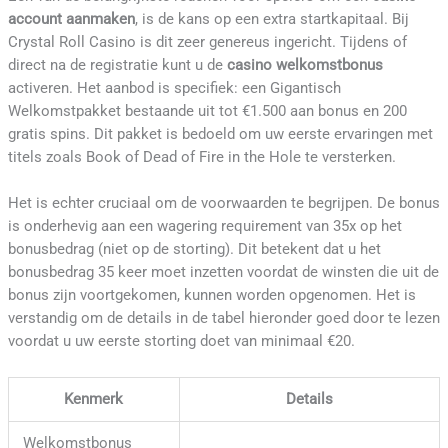
account aanmaken
, is de kans op een extra startkapitaal. Bij
Crystal Roll Casino is dit zeer genereus ingericht. Tijdens of
direct na de registratie kunt u de
casino welkomstbonus
activeren. Het aanbod is specifiek: een Gigantisch
Welkomstpakket bestaande uit tot €1.500 aan bonus en 200
gratis spins. Dit pakket is bedoeld om uw eerste ervaringen met
titels zoals Book of Dead of Fire in the Hole te versterken.
Het is echter cruciaal om de voorwaarden te begrijpen. De bonus
is onderhevig aan een wagering requirement van 35x op het
bonusbedrag (niet op de storting). Dit betekent dat u het
bonusbedrag 35 keer moet inzetten voordat de winsten die uit de
bonus zijn voortgekomen, kunnen worden opgenomen. Het is
verstandig om de details in de tabel hieronder goed door te lezen
voordat u uw eerste storting doet van minimaal €20.
Kenmerk
Details
Welkomstbonus