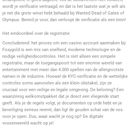
wordt je verificatie vertraagd, en dat is het laatste wat je wilt als
je net die grote winst hebt behaald bij Wanted Dead of Gates of
Olympus. Bereid je voor, dan verloopt de verificatie als een trein!
Het eindoordeel over de registratie
Concluderend: het proces om een casino account aanmaken bij
Foxygold is een mix van snelheid, moderne technologie en de
nodige veiligheidscontroles. Het is niet alleen een simpele
registratie, maar de toegangspoort tot een enorme wereld van
entertainment met meer dan 4.000 spellen van de allergrootste
namen in de industrie. Hoewel de KYC-verificatie en de wettelijke
controles soms aanvoelen als een klein obstakel, zijn ze
cruciaal voor een veilige en legale omgeving. De beloning? Een
waanzinnig welkomstpakket dat je direct een vliegende start
geeft. Als je de regels volgt, je documenten op orde hebt en je
beveiliging serieus neemt, dan ligt de gouden schat van de vos
voor je open. Dus, waar wacht je nog op? De digitale
vossenwereld wacht op je!