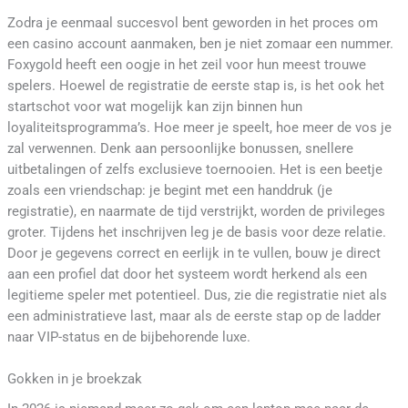
Zodra je eenmaal succesvol bent geworden in het proces om
een casino account aanmaken, ben je niet zomaar een nummer.
Foxygold heeft een oogje in het zeil voor hun meest trouwe
spelers. Hoewel de registratie de eerste stap is, is het ook het
startschot voor wat mogelijk kan zijn binnen hun
loyaliteitsprogramma’s. Hoe meer je speelt, hoe meer de vos je
zal verwennen. Denk aan persoonlijke bonussen, snellere
uitbetalingen of zelfs exclusieve toernooien. Het is een beetje
zoals een vriendschap: je begint met een handdruk (je
registratie), en naarmate de tijd verstrijkt, worden de privileges
groter. Tijdens het inschrijven leg je de basis voor deze relatie.
Door je gegevens correct en eerlijk in te vullen, bouw je direct
aan een profiel dat door het systeem wordt herkend als een
legitieme speler met potentieel. Dus, zie die registratie niet als
een administratieve last, maar als de eerste stap op de ladder
naar VIP-status en de bijbehorende luxe.
Gokken in je broekzak