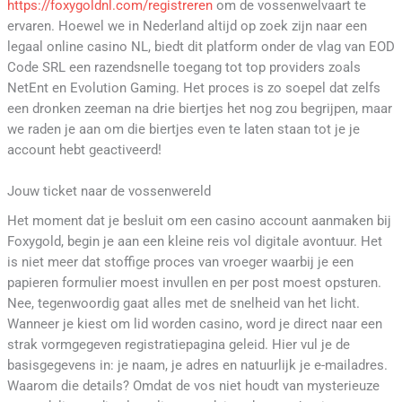
https://foxygoldnl.com/registreren
om de vossenwelvaart te
ervaren. Hoewel we in Nederland altijd op zoek zijn naar een
legaal online casino NL, biedt dit platform onder de vlag van EOD
Code SRL een razendsnelle toegang tot top providers zoals
NetEnt en Evolution Gaming. Het proces is zo soepel dat zelfs
een dronken zeeman na drie biertjes het nog zou begrijpen, maar
we raden je aan om die biertjes even te laten staan tot je je
account hebt geactiveerd!
Jouw ticket naar de vossenwereld
Het moment dat je besluit om een casino account aanmaken bij
Foxygold, begin je aan een kleine reis vol digitale avontuur. Het
is niet meer dat stoffige proces van vroeger waarbij je een
papieren formulier moest invullen en per post moest opsturen.
Nee, tegenwoordig gaat alles met de snelheid van het licht.
Wanneer je kiest om lid worden casino, word je direct naar een
strak vormgegeven registratiepagina geleid. Hier vul je de
basisgegevens in: je naam, je adres en natuurlijk je e-mailadres.
Waarom die details? Omdat de vos niet houdt van mysterieuze