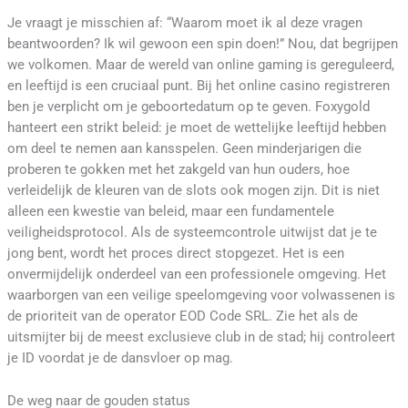
Je vraagt je misschien af: “Waarom moet ik al deze vragen
beantwoorden? Ik wil gewoon een spin doen!” Nou, dat begrijpen
we volkomen. Maar de wereld van online gaming is gereguleerd,
en leeftijd is een cruciaal punt. Bij het online casino registreren
ben je verplicht om je geboortedatum op te geven. Foxygold
hanteert een strikt beleid: je moet de wettelijke leeftijd hebben
om deel te nemen aan kansspelen. Geen minderjarigen die
proberen te gokken met het zakgeld van hun ouders, hoe
verleidelijk de kleuren van de slots ook mogen zijn. Dit is niet
alleen een kwestie van beleid, maar een fundamentele
veiligheidsprotocol. Als de systeemcontrole uitwijst dat je te
jong bent, wordt het proces direct stopgezet. Het is een
onvermijdelijk onderdeel van een professionele omgeving. Het
waarborgen van een veilige speelomgeving voor volwassenen is
de prioriteit van de operator EOD Code SRL. Zie het als de
uitsmijter bij de meest exclusieve club in de stad; hij controleert
je ID voordat je de dansvloer op mag.
De weg naar de gouden status