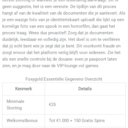
eerste storting of wanneer je een uitbetaling aanvraagt. Dit is
geen suggestie, het is een vereiste. De tijdlijn van dit proces
hangt af van de kwaliteit van de documenten die je aanlevert. Als
je een wazige foto van je identiteitskaart uploadt die lijkt op een
korrelige foto van een spook in een horrorfilm, dan gaat het
proces traag. Wees dus proactief! Zorg dat je documenten
duidelijk, leesbaar en volledig zijn. Het doel is om te verifiëren
dat jij echt bent wie je zegt dat je bent. Dit voorkomt fraude en
zorgt ervoor dat het platform veilig blijft voor iedereen. Zie het
als een snelle controle bij de douane: even je paspoort laten
zien, en je mag door naar de VIP-lounge vol games.
Foxygold Essentiële Gegevens Overzicht
Kenmerk
Details
Minimale
€25
Storting
Welkomstbonus
Tot €1.000 + 150 Gratis Spins