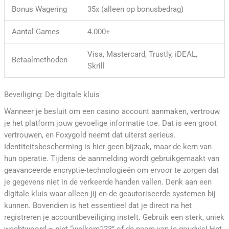
Bonus Wagering
35x (alleen op bonusbedrag)
Aantal Games
4.000+
Visa, Mastercard, Trustly, iDEAL,
Betaalmethoden
Skrill
Beveiliging: De digitale kluis
Wanneer je besluit om een casino account aanmaken, vertrouw
je het platform jouw gevoelige informatie toe. Dat is een groot
vertrouwen, en Foxygold neemt dat uiterst serieus.
Identiteitsbescherming is hier geen bijzaak, maar de kern van
hun operatie. Tijdens de aanmelding wordt gebruikgemaakt van
geavanceerde encryptie-technologieën om ervoor te zorgen dat
je gegevens niet in de verkeerde handen vallen. Denk aan een
digitale kluis waar alleen jij en de geautoriseerde systemen bij
kunnen. Bovendien is het essentieel dat je direct na het
registreren je accountbeveiliging instelt. Gebruik een sterk, uniek
wachtwoord – niet “welkom123” of de naam van je goudvis! Het