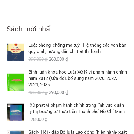
,
,
:
:
ạ
₫
ố
i
₫
0
0
3
1
i
.
c
ệ
.
0
0
3
2
l
l
n
0
0
0
0
à
à
t
,
Sách mới nhất
,
:
:
ạ
₫
₫
0
0
1
1
i
.
.
0
0
0
G
G
0
l
Luật phòng, chống ma tuý - Hệ thống các văn bản
0
0
8
i
i
9
à
quy định, hướng dẫn chi tiết thi hành
,
á
á
,
:
₫
395,000
₫
260,000
₫
₫
0
g
h
0
1
.
.
0
ố
i
0
0
G
G
Bình luận khoa học Luật Xử lý vi phạm hành chính
0
c
ệ
0
3
i
i
năm 2012 (sửa đổi, bổ sung năm 2020, 2022,
l
n
,
á
á
2024, 2025
₫
à
t
₫
0
g
h
.
425,000
₫
290,000
₫
:
ạ
.
0
ố
i
3
i
0
c
ệ
9
l
Xử phạt vi phạm hành chính trong lĩnh vực quản
l
n
5
à
lý thị trường từ thực tiễn Thành phố Hồ Chí Minh
₫
à
t
,
:
.
178,000
₫
:
ạ
0
2
4
i
0
6
2
l
Sách- Hỏi - đáp Bộ luật Lao động (hiện hành- xuất