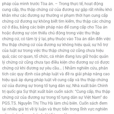
pháp của mình trước Tòa án. – Trong thực tế, hoạt động
cung cấp, thu thập chứng cứ của đương sự gặp rất nhiều khó
khăn như các đương sự thường vi phạm thời hạn cung cấp
chứng cứ đương sự không biết tìm kiếm, thu thập các chứng
cứ ở đâu, bằng các biện pháp nào để cung cấp cho Tòa án
hoặc đương sự còn thiếu chủ động trong việc thu thập
chứng cứ, có tâm lý ỷ lại, phụ thuộc vào Tòa án dẫn đến việc
thu thập chứng cứ của đương sự không hiệu quả; sự hỗ trợ
của luật sư trong việc thu thập chứng cứ cũng chưa hiệu
quả; các cơ quan, tổ chức, cá nhân đang lưu giữ hoặc quản
lý chứng cứ cũng chưa tạo điều kiện cho đương sự có được
chứng cứ khi đương sự yêu cầu… | Nhằm nghiên cứu, phân
tích các quy định của pháp luật và đề ra giải pháp nâng cao
hiệu quả áp dụng pháp luật về cung cấp và thu thập chứng
cứ của đương sự trong tố tụng dân sự, Nhà xuất bản Chính
trị quốc gia Sự thật xuất bản cuốn sách: “Cung cấp, thu thập
chứng cứ của đương sự trong tố tụng dân sự Việt Nam” do
PGS.TS. Nguyễn Thị Thu Hà làm chủ biên. Cuốn sách đem
lại nhiều giá trị về lý luận và thực tiễn trong lĩnh vực nghiên