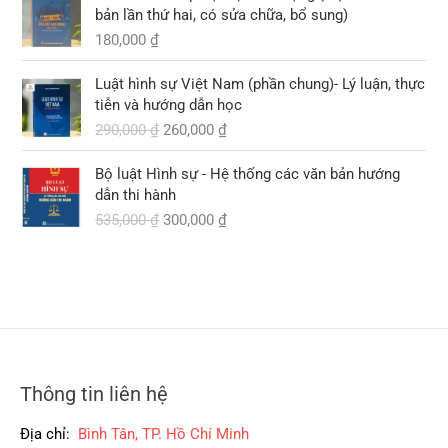
0
0
5
à
bản lần thứ hai, có sửa chữa, bổ sung)
,
,
:
180,000
₫
₫
0
0
2
.
0
G
G
0
9
Luật hình sự Việt Nam (phần chung)- Lý luận, thực
0
i
i
0
0
tiễn và hướng dẫn học
á
á
,
290,000
₫
260,000
₫
₫
g
h
₫
0
.
ố
i
.
0
G
G
Bộ luật Hình sự - Hệ thống các văn bản hướng
c
ệ
0
i
i
dẫn thi hành
l
n
á
á
535,000
₫
300,000
₫
à
t
₫
g
h
:
ạ
.
ố
i
2
i
c
ệ
9
l
l
n
0
à
à
t
,
:
:
ạ
0
2
5
i
0
6
3
l
0
0
Thông tin liên hệ
5
à
,
,
:
₫
0
Địa chỉ:
Bình Tân, TP. Hồ Chí Minh
0
3