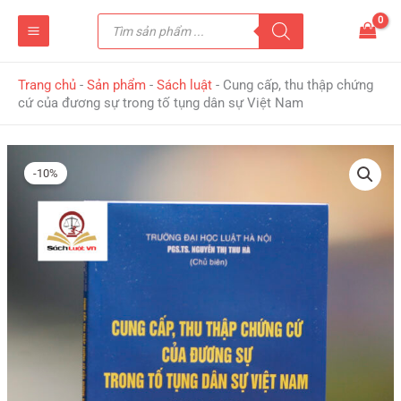
Nhảy
Tìm
tới
kiếm
sản
nội
phẩm
dung
Trang chủ
-
Sản phẩm
-
Sách luật
-
Cung cấp, thu thập chứng
cứ của đương sự trong tố tụng dân sự Việt Nam
Giá
Giá
gốc
hiện
-10%
là:
tại
120,000 ₫.
là:
108,000 ₫.