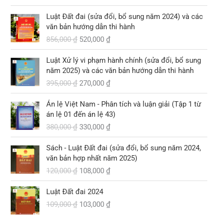
G
G
Luật Đất đai (sửa đổi, bổ sung năm 2024) và các
i
i
văn bản hướng dẫn thi hành
á
á
856,000
₫
520,000
₫
g
h
ố
i
G
G
Luật Xử lý vi phạm hành chính (sửa đổi, bổ sung
c
ệ
i
i
năm 2025) và các văn bản hướng dẫn thi hành
l
n
á
á
395,000
₫
270,000
₫
à
t
g
h
:
ạ
ố
i
G
G
8
i
Án lệ Việt Nam - Phân tích và luận giải (Tập 1 từ
c
ệ
i
i
5
l
án lệ 01 đến án lệ 43)
l
n
á
á
6
à
380,000
₫
330,000
₫
à
t
g
h
,
:
:
ạ
ố
i
G
G
0
5
3
i
Sách - Luật Đất đai (sửa đổi, bổ sung năm 2024,
c
ệ
i
i
0
2
9
l
văn bản hợp nhất năm 2025)
l
n
á
á
0
0
5
à
120,000
₫
108,000
₫
à
t
g
h
,
,
:
:
ạ
ố
i
₫
0
G
G
0
2
3
i
Luật Đất đai 2024
c
ệ
.
0
i
i
0
7
8
l
109,000
₫
103,000
₫
l
n
0
á
á
0
0
0
à
à
t
g
h