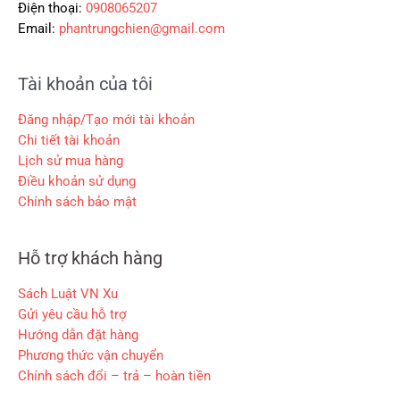
.
0
Điện thoại:
0908065207
0
0
0
0
0
Email:
phantrungchien@gmail.com
,
₫
₫
0
.
Tài khoản của tôi
.
0
0
Đăng nhập/Tạo mới tài khoản
₫
Chi tiết tài khoản
.
Lịch sử mua hàng
Điều khoản sử dụng
Chính sách bảo mật
Hỗ trợ khách hàng
Sách Luật VN Xu
Gửi yêu cầu hỗ trợ
Hướng dẫn đặt hàng
Phương thức vận chuyển
Chính sách đổi – trả – hoàn tiền