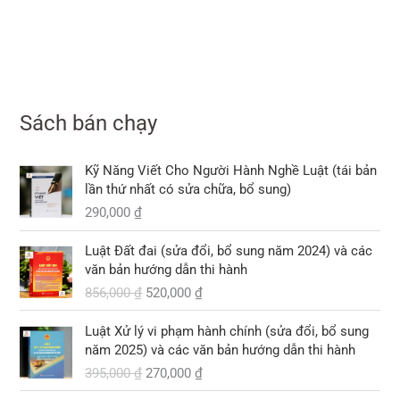
Sách bán chạy
Kỹ Năng Viết Cho Người Hành Nghề Luật (tái bản
lần thứ nhất có sửa chữa, bổ sung)
290,000
₫
G
G
Luật Đất đai (sửa đổi, bổ sung năm 2024) và các
i
i
văn bản hướng dẫn thi hành
á
á
856,000
₫
520,000
₫
g
h
ố
i
G
G
Luật Xử lý vi phạm hành chính (sửa đổi, bổ sung
c
ệ
i
i
năm 2025) và các văn bản hướng dẫn thi hành
l
n
á
á
395,000
₫
270,000
₫
à
t
g
h
:
ạ
ố
i