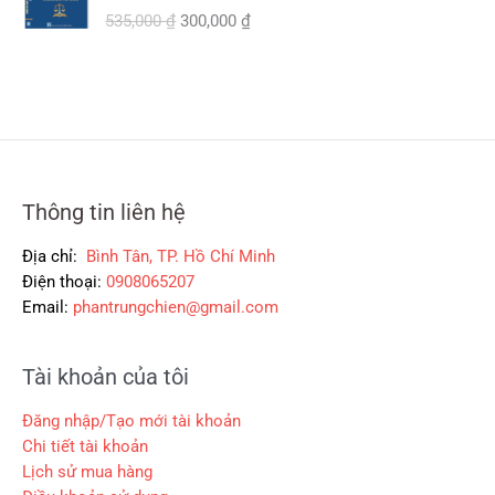
á
á
535,000
₫
300,000
₫
à
t
₫
g
h
:
ạ
.
ố
i
2
i
c
ệ
9
l
l
n
0
à
à
t
,
:
:
ạ
0
2
5
i
0
6
3
l
0
0
Thông tin liên hệ
5
à
,
,
:
₫
0
Địa chỉ:
Bình Tân, TP. Hồ Chí Minh
0
3
.
0
Điện thoại:
0908065207
0
0
0
0
0
Email:
phantrungchien@gmail.com
,
₫
₫
0
.
Tài khoản của tôi
.
0
0
Đăng nhập/Tạo mới tài khoản
₫
Chi tiết tài khoản
.
Lịch sử mua hàng