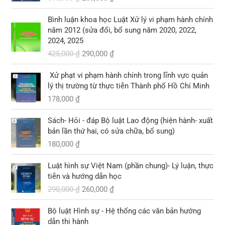
₫
0
g
h
0
1
.
.
0
ố
i
0
0
G
G
Bình luận khoa học Luật Xử lý vi phạm hành chính
0
c
ệ
0
3
i
i
năm 2012 (sửa đổi, bổ sung năm 2020, 2022,
l
n
,
á
á
2024, 2025
₫
à
t
₫
0
g
h
.
425,000
₫
290,000
₫
:
ạ
.
0
ố
i
3
i
0
c
ệ
9
l
Xử phạt vi phạm hành chính trong lĩnh vực quản
l
n
5
à
lý thị trường từ thực tiễn Thành phố Hồ Chí Minh
₫
à
t
,
:
.
178,000
₫
:
ạ
0
2
4
i
0
6
2
l
Sách- Hỏi - đáp Bộ luật Lao động (hiện hành- xuất
0
0
5
à
bản lần thứ hai, có sửa chữa, bổ sung)
,
,
:
180,000
₫
₫
0
0
2
.
0
G
G
0
9
Luật hình sự Việt Nam (phần chung)- Lý luận, thực
0
i
i
0
0
tiễn và hướng dẫn học
á
á
,
290,000
₫
260,000
₫
₫
g
h
₫
0
.
ố
i
.
0
G
G
Bộ luật Hình sự - Hệ thống các văn bản hướng
c
ệ
0
i
i
dẫn thi hành
l
n