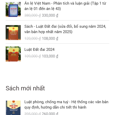
G
G
8
i
Án lệ Việt Nam - Phân tích và luận giải (Tập 1 từ
c
ệ
i
i
5
l
án lệ 01 đến án lệ 43)
l
n
á
á
6
à
380,000
₫
330,000
₫
à
t
g
h
,
:
:
ạ
ố
i
G
G
0
5
3
i
Sách - Luật Đất đai (sửa đổi, bổ sung năm 2024,
c
ệ
i
i
0
2
9
l
văn bản hợp nhất năm 2025)
l
n
á
á
0
0
5
à
120,000
₫
108,000
₫
à
t
g
h
,
,
:
:
ạ
ố
i
₫
0
G
G
0
2
3
i
Luật Đất đai 2024
c
ệ
.
0
i
i
0
7
8
l
109,000
₫
103,000
₫
l
n
0
á
á
0
0
0
à
à
t
g
h
,
,
:
:
ạ
₫
ố
i
₫
0
0
3
1
i
.
c
ệ
.
0
0
3
2
l
l
n
0
0
0
0
à
à
t
,
Sách mới nhất
,
:
:
ạ
₫
₫
0
0
1
1
i
.
.
0
0
0
G
G
0
l
Luật phòng, chống ma tuý - Hệ thống các văn bản
0
0
8
i
i
9
à
quy định, hướng dẫn chi tiết thi hành
,
á
á
,
:
₫
395,000
₫
260,000
₫