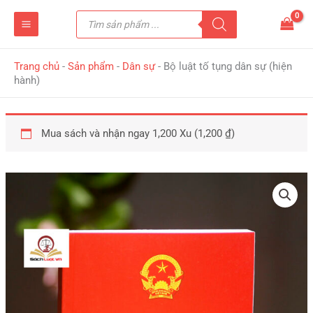
Nhảy
Tìm
tới
kiếm
sản
nội
phẩm
dung
Trang chủ
-
Sản phẩm
-
Dân sự
-
Bộ luật tố tụng dân sự (hiện
hành)
Mua sách và nhận ngay 1,200 Xu (
1,200
₫
)
Bộ
luật
tố
tụng
dân
sự
(hiện
hành)
số