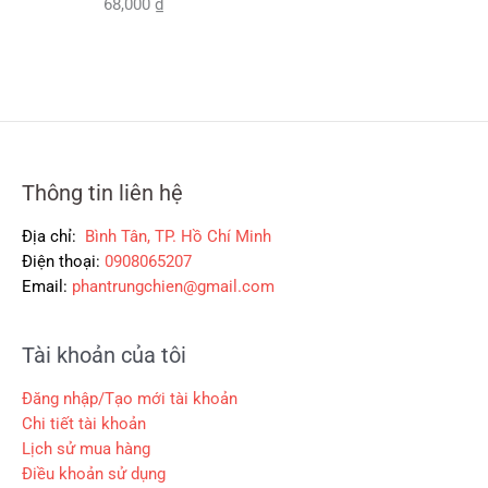
68,000
₫
:
ạ
0
2
5
i
0
6
3
l
0
0
5
à
,
,
:
₫
0
0
3
.
0
0
0
0
0
0
,
Thông tin liên hệ
₫
₫
0
.
.
0
Địa chỉ:
Bình Tân, TP. Hồ Chí Minh
0
Điện thoại:
0908065207
Email:
phantrungchien@gmail.com
₫
.
Tài khoản của tôi
Đăng nhập/Tạo mới tài khoản
Chi tiết tài khoản
Lịch sử mua hàng
Điều khoản sử dụng