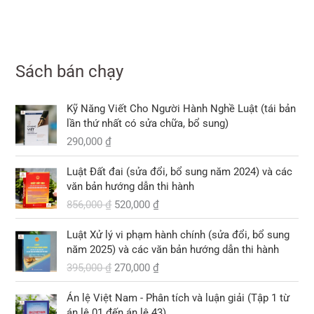
Sách bán chạy
Kỹ Năng Viết Cho Người Hành Nghề Luật (tái bản
lần thứ nhất có sửa chữa, bổ sung)
290,000
₫
G
G
Luật Đất đai (sửa đổi, bổ sung năm 2024) và các
i
i
văn bản hướng dẫn thi hành
á
á
856,000
₫
520,000
₫
g
h
ố
i
G
G
Luật Xử lý vi phạm hành chính (sửa đổi, bổ sung
c
ệ
i
i
năm 2025) và các văn bản hướng dẫn thi hành
l
n
á
á
395,000
₫
270,000
₫
à
t
g
h
:
ạ
ố
i
G
G
8
i
Án lệ Việt Nam - Phân tích và luận giải (Tập 1 từ
c
ệ
i
i
5
l
án lệ 01 đến án lệ 43)