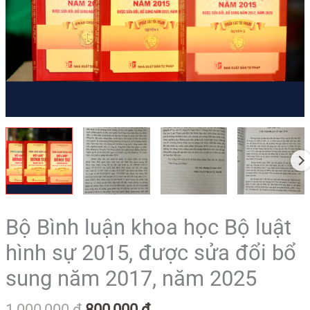
sự
2015,
được
sửa
đổi
bổ
sung
năm
2017,
năm
2025
số
lượng
Bộ Bình luận khoa học Bộ luật
hình sự 2015, được sửa đổi bổ
sung năm 2017, năm 2025
1,000,000
₫
800,000
₫