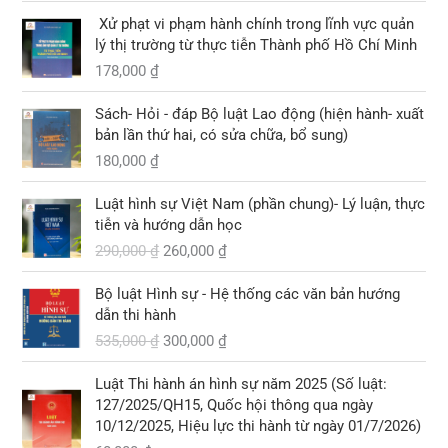
0
c
ệ
0
3
Xử phạt vi phạm hành chính trong lĩnh vực quản
l
n
,
lý thị trường từ thực tiễn Thành phố Hồ Chí Minh
₫
à
t
₫
0
.
178,000
₫
:
ạ
.
0
4
i
0
2
l
Sách- Hỏi - đáp Bộ luật Lao động (hiện hành- xuất
5
à
bản lần thứ hai, có sửa chữa, bổ sung)
₫
,
:
.
180,000
₫
0
2
G
G
0
9
Luật hình sự Việt Nam (phần chung)- Lý luận, thực
i
i
0
0
tiễn và hướng dẫn học
á
á
,
290,000
₫
260,000
₫
g
h
₫
0
ố
i
.
0
G
G
Bộ luật Hình sự - Hệ thống các văn bản hướng
c
ệ
0
i
i
dẫn thi hành
l
n
á
á
535,000
₫
300,000
₫
à
t
₫
g
h
:
ạ
.
ố
i
2
i
Luật Thi hành án hình sự năm 2025 (Số luật:
c
ệ
9
l
127/2025/QH15, Quốc hội thông qua ngày
l
n
0
à
10/12/2025, Hiệu lực thi hành từ ngày 01/7/2026)
à
t
,
: