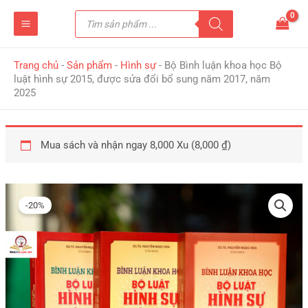
Nhảy
Tìm
tới
kiếm
sản
nội
phẩm
dung
Trang chủ
-
Sản phẩm
-
Hình sự
-
Bộ Bình luận khoa học Bộ
luật hình sự 2015, được sửa đổi bổ sung năm 2017, năm
2025
Mua sách và nhận ngay 8,000 Xu (
8,000
₫
)
Giá
Giá
Bộ
gốc
hiện
Bình
-20%
là:
tại
luận
1,000,000 ₫.
là:
khoa
800,000 ₫.
học
Bộ
luật
hình