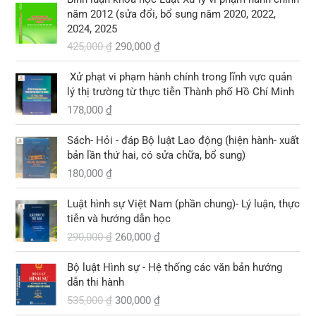
0
0
8
i
i
9
à
năm 2012 (sửa đổi, bổ sung năm 2020, 2022,
,
á
á
,
:
2024, 2025
₫
₫
0
g
h
0
1
.
425,000
₫
290,000
₫
.
0
ố
i
0
0
0
c
ệ
0
3
Xử phạt vi phạm hành chính trong lĩnh vực quản
l
n
,
lý thị trường từ thực tiễn Thành phố Hồ Chí Minh
₫
à
t
₫
0
.
178,000
₫
:
ạ
.
0
4
i
0
2
l
Sách- Hỏi - đáp Bộ luật Lao động (hiện hành- xuất
5
à
bản lần thứ hai, có sửa chữa, bổ sung)
₫
,
:
.
180,000
₫
0
2
G
G
0
9
Luật hình sự Việt Nam (phần chung)- Lý luận, thực
i
i
0
0
tiễn và hướng dẫn học
á
á
,
290,000
₫
260,000
₫
g
h
₫
0
ố
i
.
0
G
G
Bộ luật Hình sự - Hệ thống các văn bản hướng
c
ệ
0
i
i
dẫn thi hành
l
n
á
á
535,000
₫
300,000
₫
à
t
₫
g
h
:
ạ