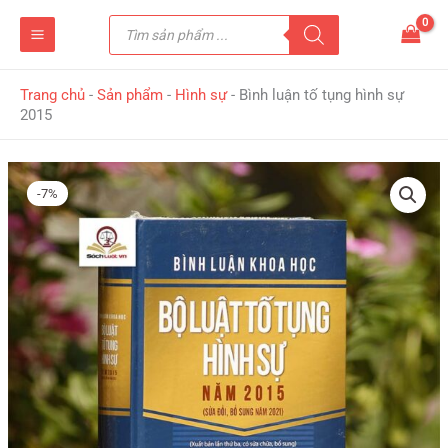
Nhảy
Tìm
tới
kiếm
sản
nội
phẩm
dung
Trang chủ
-
Sản phẩm
-
Hình sự
-
Bình luận tố tụng hình sự
2015
Giá
Giá
gốc
hiện
-7%
là:
tại
398,000 ₫.
là:
370,000 ₫.