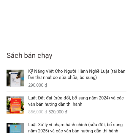
Sách bán chạy
Kỹ Năng Viết Cho Người Hành Nghề Luật (tái bản
lần thứ nhất có sửa chữa, bổ sung)
290,000
₫
G
G
Luật Đất đai (sửa đổi, bổ sung năm 2024) và các
i
i
văn bản hướng dẫn thi hành
á
á
856,000
₫
520,000
₫
g
h
ố
i
G
G
Luật Xử lý vi phạm hành chính (sửa đổi, bổ sung
c
ệ
i
i
năm 2025) và các văn bản hướng dẫn thi hành
l
n