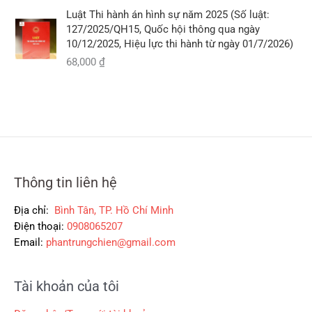
.
ố
i
2
i
Luật Thi hành án hình sự năm 2025 (Số luật:
c
ệ
9
l
127/2025/QH15, Quốc hội thông qua ngày
l
n
0
à
10/12/2025, Hiệu lực thi hành từ ngày 01/7/2026)
à
t
,
:
68,000
₫
:
ạ
0
2
5
i
0
6
3
l
0
0
5
à
,
,
:
₫
0
0
3
.
0
0
0
0
0
0
,
Thông tin liên hệ
₫
₫
0
.
.
0
Địa chỉ:
Bình Tân, TP. Hồ Chí Minh
0
Điện thoại:
0908065207
Email:
phantrungchien@gmail.com
₫
.
Tài khoản của tôi