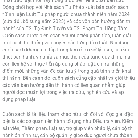
nhất đạo luật mới này trong thực tiễn, Nhà xuất bản Lao
Động phối hợp với Nhà sách Tư Pháp xuất bản cuốn sách
“Bình luận Luật Tư pháp người chưa thành niên năm 2024
(sửa đổi, bổ sung năm 2025) và các văn bản hướng dẫn thi
hành” của TS. Tạ Đình Tuyên và TS. Phạm Thị Hồng Tâm.
Cuốn sách được biên soạn với mục tiêu phân tích, luận giải
một cách hệ thống và chuyên sâu từng điều luật. Nội dung
cuốn sách không chỉ tập trung làm rõ cơ sở lý luận, sự cần
thiết ban hành, ý nghĩa và mục đích của từng quy định, mà
còn liên hệ với thực tiễn áp dụng pháp luật, chỉ ra những
điểm mới, những vấn đề cần lưu ý trong quá trình triển khai
thi hành. Bên cạnh đó, cuốn sách cũng cập nhật và giới thiệu
các văn bản hướng dẫn thi hành có liên quan nhằm giúp
người đọc thuận lợi trong việc tra cứu, nghiên cứu và áp
dụng pháp luật.
Cuốn sách là tài liệu tham khảo hữu ích đối với độc giả, đặc
biệt là các cơ quan tiến hành tố tụng như Điều tra viên, Kiểm
sát viên, Thẩm phán, luật sư, trợ giúp viên pháp lý, cán bộ thi
hành án hình sự, cán bộ quản lý giáo dục người chưa thành