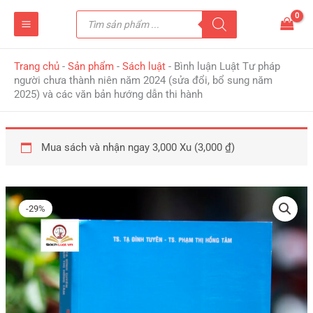
Nhảy
Tìm
tới
kiếm
sản
nội
phẩm
dung
Trang chủ
-
Sản phẩm
-
Sách luật
-
Bình luận Luật Tư pháp
người chưa thành niên năm 2024 (sửa đổi, bổ sung năm
2025) và các văn bản hướng dẫn thi hành
Mua sách và nhận ngay 3,000 Xu (
3,000
₫
)
Giá
Giá
Bình
gốc
hiện
luận
-29%
là:
tại
Luật
425,000 ₫.
là:
Tư
300,000 ₫.
pháp
người
chưa
thành