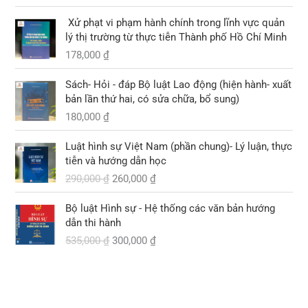
3
i
0
c
ệ
9
l
Xử phạt vi phạm hành chính trong lĩnh vực quản
l
n
5
à
lý thị trường từ thực tiễn Thành phố Hồ Chí Minh
₫
à
t
,
:
.
178,000
₫
:
ạ
0
2
4
i
0
6
2
l
Sách- Hỏi - đáp Bộ luật Lao động (hiện hành- xuất
0
0
5
à
bản lần thứ hai, có sửa chữa, bổ sung)
,
,
:
180,000
₫
₫
0
0
2
.
0
G
G
0
9
Luật hình sự Việt Nam (phần chung)- Lý luận, thực
0
i
i
0
0
tiễn và hướng dẫn học
á
á
,
290,000
₫
260,000
₫
₫
g
h
₫
0
.
ố
i
.
0
G
G
Bộ luật Hình sự - Hệ thống các văn bản hướng
c
ệ
0
i
i
dẫn thi hành
l
n
á
á
535,000
₫
300,000
₫
à
t
₫
g
h
:
ạ
.
ố
i
2
i
c
ệ
9
l
l
n
0
à
à
t