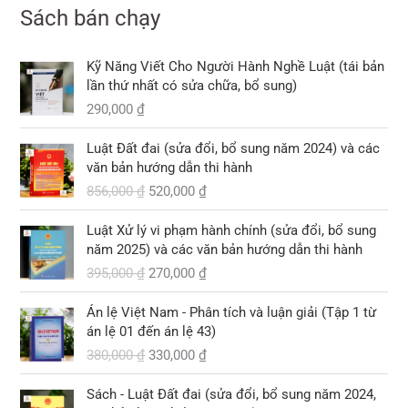
Sách bán chạy
Kỹ Năng Viết Cho Người Hành Nghề Luật (tái bản
lần thứ nhất có sửa chữa, bổ sung)
290,000
₫
G
G
Luật Đất đai (sửa đổi, bổ sung năm 2024) và các
i
i
văn bản hướng dẫn thi hành
á
á
856,000
₫
520,000
₫
g
h
ố
i
G
G
Luật Xử lý vi phạm hành chính (sửa đổi, bổ sung
c
ệ
i
i
năm 2025) và các văn bản hướng dẫn thi hành
l
n
á
á
395,000
₫
270,000
₫
à
t
g
h
:
ạ
ố
i
G
G
8
i
Án lệ Việt Nam - Phân tích và luận giải (Tập 1 từ
c
ệ
i
i
5
l
án lệ 01 đến án lệ 43)
l
n
á
á
6
à
380,000
₫
330,000
₫
à
t
g
h
,
:
:
ạ
ố
i
G
G
0
5
3
i
Sách - Luật Đất đai (sửa đổi, bổ sung năm 2024,
c
ệ
i
i
0
2