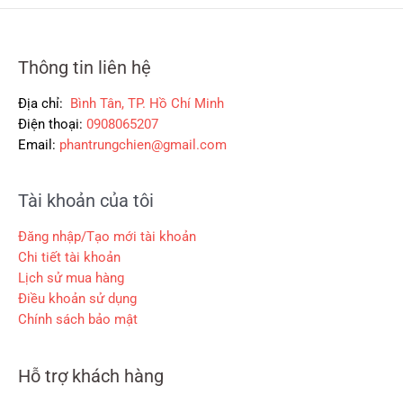
,
:
:
ạ
0
2
5
i
0
6
3
l
0
0
Thông tin liên hệ
5
à
,
,
:
₫
0
Địa chỉ:
Bình Tân, TP. Hồ Chí Minh
0
3
.
0
Điện thoại:
0908065207
0
0
0
0
0
Email:
phantrungchien@gmail.com
,
₫
₫
0
.
Tài khoản của tôi
.
0
0
Đăng nhập/Tạo mới tài khoản
₫
Chi tiết tài khoản
.
Lịch sử mua hàng
Điều khoản sử dụng
Chính sách bảo mật
Hỗ trợ khách hàng