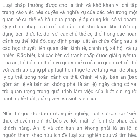
Luật pháp thường được cho là tĩnh và khô khan vì chỉ tập
trung vào việc nêu quyền và nghĩa vụ của các bên trong một
quan hệ cụ thể và hậu quả pháp lý áp dụng khi có vi phạm.
Quy định pháp luật chỉ bắt đầu bớt khô khan khi được áp
dụng trên thực tế, đối với các chủ thể cụ thể, trong các hoàn
cảnh cụ thể. Khi đó, quy định pháp luật ẩn chứa đằng sau là
các học thuyết liên quan đến kinh tế, chính trị, xã hội và tự
nhiên. Đặc biệt, khi các bên có tranh chấp được giải quyết tại
Tòa án, thì bản án thể hiện quan điểm của cơ quan xét xử đối
với cách áp dụng pháp luật trên thực tế về từng vấn đề pháp
lý cụ thể, trong hoàn cảnh cụ thể. Chính vì vậy, bản án (bao
gồm án lệ và bản án không phải là án lệ) ngày càng có vai
trò quan trọng trong quá trình làm việc của luật sư, người
hành nghề luật, giảng viên và sinh viên luật.
Nhìn từ góc độ đạo đức nghề nghiệp, luật sư cần có “kiến
thức chuyên môn” để bảo vệ tốt nhất lợi ích hợp pháp của
khách hàng. Án lệ và các bản án không phải là án lệ là
nguồn tham khảo hữu ích để luật sư nghiên cứu và tìm hiểu