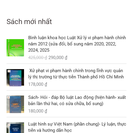
0
3
1
i
.
c
ệ
.
0
0
3
2
l
l
n
0
0
0
0
à
à
t
,
Sách mới nhất
,
:
:
ạ
₫
₫
0
0
1
1
i
.
.
0
0
0
G
G
0
l
Bình luận khoa học Luật Xử lý vi phạm hành chính
0
0
8
i
i
9
à
năm 2012 (sửa đổi, bổ sung năm 2020, 2022,
,
á
á
,
:
2024, 2025
₫
₫
0
g
h
0
1
.
425,000
₫
290,000
₫
.
0
ố
i
0
0
0
c
ệ
0
3
Xử phạt vi phạm hành chính trong lĩnh vực quản
l
n
,
lý thị trường từ thực tiễn Thành phố Hồ Chí Minh
₫
à
t
₫
0
.
178,000
₫
:
ạ
.
0
4
i
0
2
l
Sách- Hỏi - đáp Bộ luật Lao động (hiện hành- xuất
5
à
bản lần thứ hai, có sửa chữa, bổ sung)
₫
,
:
.
180,000
₫
0
2
G
G
0
9
Luật hình sự Việt Nam (phần chung)- Lý luận, thực
i
i
0
0
tiễn và hướng dẫn học