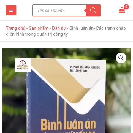
Nhảy
Tìm
tới
kiếm
sản
nội
phẩm
dung
Trang chủ
-
Sản phẩm
-
Dân sự
-
Bình luận án- Các tranh chấp
điển hình trong quản trị công ty