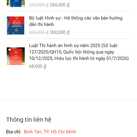
á
á
,
290,000
₫
260,000
₫
g
h
₫
0
ố
i
.
0
G
G
Bộ luật Hình sự - Hệ thống các văn bản hướng
c
ệ
0
i
i
dẫn thi hành
l
n
á
á
535,000
₫
300,000
₫
à
t
₫
g
h
:
ạ
.
ố
i
2
i
Luật Thi hành án hình sự năm 2025 (Số luật:
c
ệ
9
l
127/2025/QH15, Quốc hội thông qua ngày
l
n
0
à
10/12/2025, Hiệu lực thi hành từ ngày 01/7/2026)
à
t
,
:
68,000
₫
:
ạ
0
2
5
i
0
6
3
l
0
0
5
à
,
,
:
₫
0
0
3
.
0
0
0
0
0
0
,
Thông tin liên hệ
₫
₫
0
.
.
0
Địa chỉ:
Bình Tân, TP. Hồ Chí Minh