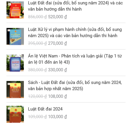
G
G
Luật Đất đai (sửa đổi, bổ sung năm 2024) và các
i
i
văn bản hướng dẫn thi hành
á
á
856,000
₫
520,000
₫
g
h
ố
i
G
G
Luật Xử lý vi phạm hành chính (sửa đổi, bổ sung
c
ệ
i
i
năm 2025) và các văn bản hướng dẫn thi hành
l
n
á
á
395,000
₫
270,000
₫
à
t
g
h
:
ạ
ố
i
G
G
8
i
Án lệ Việt Nam - Phân tích và luận giải (Tập 1 từ
c
ệ
i
i
5
l
án lệ 01 đến án lệ 43)
l
n
á
á
6
à
380,000
₫
330,000
₫
à
t
g
h
,
:
:
ạ
ố
i
G
G
0
5
3
i
Sách - Luật Đất đai (sửa đổi, bổ sung năm 2024,
c
ệ
i
i
0
2
9
l
văn bản hợp nhất năm 2025)
l
n
á
á
0
0
5
à
120,000
₫
108,000
₫
à
t
g
h
,
,
:
:
ạ
ố
i
₫
0
G
G
0
2
3
i
Luật Đất đai 2024
c
ệ
.
0
i
i
0
7
8
l
109,000
₫
103,000
₫
l
n
0
á
á
0
0
0
à
à
t
g
h
,
,
:
:
ạ
₫
ố
i
₫
0