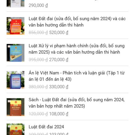
290,000
₫
G
G
Luật Đất đai (sửa đổi, bổ sung năm 2024) và các
i
i
văn bản hướng dẫn thi hành
á
á
856,000
₫
520,000
₫
g
h
ố
i
G
G
Luật Xử lý vi phạm hành chính (sửa đổi, bổ sung
c
ệ
i
i
năm 2025) và các văn bản hướng dẫn thi hành
l
n
á
á
395,000
₫
270,000
₫
à
t
g
h
:
ạ
ố
i
G
G
8
i
Án lệ Việt Nam - Phân tích và luận giải (Tập 1 từ
c
ệ
i
i
5
l
án lệ 01 đến án lệ 43)
l
n
á
á
6
à
380,000
₫
330,000
₫
à
t
g
h
,
:
:
ạ
ố
i
G
G
0
5
3
i
Sách - Luật Đất đai (sửa đổi, bổ sung năm 2024,
c
ệ
i
i
0
2
9
l
văn bản hợp nhất năm 2025)
l
n
á
á
0
0
5
à
120,000
₫
108,000
₫
à
t
g
h
,
,
:
:
ạ
ố
i
₫
0
G
G
0
2
3
i
Luật Đất đai 2024
c
ệ
.
0
i
i
0
7
8
l
109,000
₫
103,000
₫
l
n