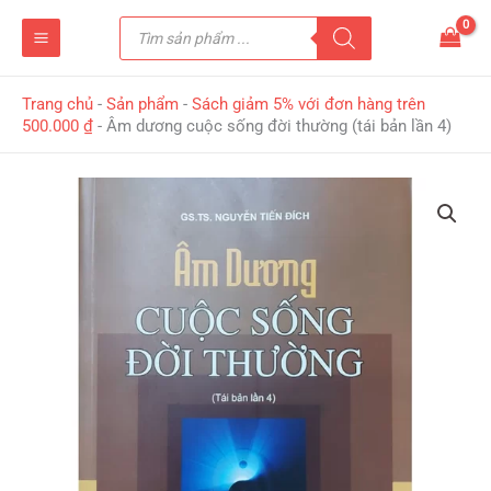
Nhảy
Tìm
tới
kiếm
sản
nội
phẩm
dung
Trang chủ
-
Sản phẩm
-
Sách giảm 5% với đơn hàng trên
500.000 ₫
-
Âm dương cuộc sống đời thường (tái bản lần 4)