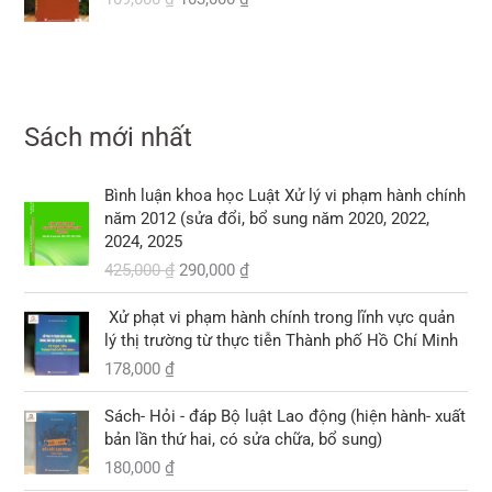
0
á
á
0
0
0
à
à
t
g
h
,
,
:
:
ạ
₫
ố
i
₫
0
0
3
1
i
.
c
ệ
.
0
0
3
2
l
l
n
0
0
0
0
à
à
t
,
Sách mới nhất
,
:
:
ạ
₫
₫
0
0
1
1
i
.
.
0
0
0
G
G
0
l
Bình luận khoa học Luật Xử lý vi phạm hành chính
0
0
8
i
i
9
à
năm 2012 (sửa đổi, bổ sung năm 2020, 2022,
,
á
á
,
:
2024, 2025
₫
₫
0
g
h
0
1
.
425,000
₫
290,000
₫
.
0
ố
i
0
0
0
c
ệ
0
3
Xử phạt vi phạm hành chính trong lĩnh vực quản
l
n
,
lý thị trường từ thực tiễn Thành phố Hồ Chí Minh
₫
à
t
₫
0
.
178,000
₫
:
ạ
.
0
4
i
0
2
l
Sách- Hỏi - đáp Bộ luật Lao động (hiện hành- xuất
5
à
bản lần thứ hai, có sửa chữa, bổ sung)
₫
,
:
.
180,000
₫
0
2