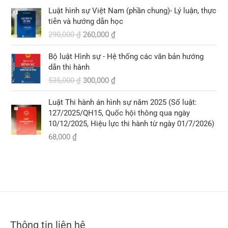
G
G
0
9
Luật hình sự Việt Nam (phần chung)- Lý luận, thực
i
i
0
0
tiễn và hướng dẫn học
á
á
,
290,000
₫
260,000
₫
g
h
₫
0
ố
i
.
0
G
G
Bộ luật Hình sự - Hệ thống các văn bản hướng
c
ệ
0
i
i
dẫn thi hành
l
n
á
á
535,000
₫
300,000
₫
à
t
₫
g
h
:
ạ
.
ố
i
2
i
Luật Thi hành án hình sự năm 2025 (Số luật:
c
ệ
9
l
127/2025/QH15, Quốc hội thông qua ngày
l
n
0
à
10/12/2025, Hiệu lực thi hành từ ngày 01/7/2026)
à
t
,
:
68,000
₫
:
ạ
0
2
5
i
0
6
3
l
0
0
5
à
,
,
:
₫
0
0
3
.
0
0
0
0
0
0
,
Thông tin liên hệ