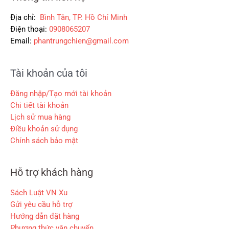
₫
₫
0
.
.
0
Địa chỉ:
Bình Tân, TP. Hồ Chí Minh
0
Điện thoại:
0908065207
Email:
phantrungchien@gmail.com
₫
.
Tài khoản của tôi
Đăng nhập/Tạo mới tài khoản
Chi tiết tài khoản
Lịch sử mua hàng
Điều khoản sử dụng
Chính sách bảo mật
Hỗ trợ khách hàng
Sách Luật VN Xu
Gửi yêu cầu hỗ trợ
Hướng dẫn đặt hàng
Phương thức vận chuyển