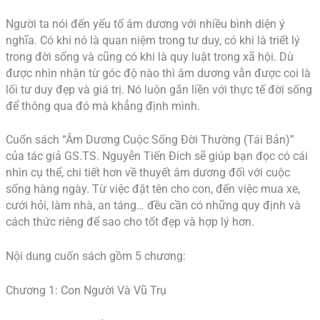
Người ta nói đến yếu tố âm dương với nhiều bình diện ý
nghĩa. Có khi nó là quan niệm trong tư duy, có khi là triết lý
trong đời sống và cũng có khi là quy luật trong xã hội. Dù
được nhìn nhận từ góc độ nào thì âm dương vẫn được coi là
lối tư duy đẹp và giá trị. Nó luôn gắn liền với thực tế đời sống
để thông qua đó mà khẳng định mình.
Cuốn sách “Âm Dương Cuộc Sống Đời Thường (Tái Bản)”
của tác giả GS.TS. Nguyễn Tiến Đích sẽ giúp bạn đọc có cái
nhìn cụ thể, chi tiết hơn về thuyết âm dương đối với cuộc
sống hàng ngày. Từ việc đặt tên cho con, đến việc mua xe,
cưới hỏi, làm nhà, an táng… đều cần có những quy định và
cách thức riêng để sao cho tốt đẹp và hợp lý hơn.
Nội dung cuốn sách gồm 5 chương:
Chương 1: Con Người Và Vũ Trụ