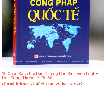
10 Cuốn Sách Gối Đầu Giường Cho Sinh Viên Luật –
Học Đúng, Thi Đạt, Hiểu Sâu
Để lại một bình luận
/
Bài viết tổng hợp
/ Bởi
Phan Trung Chiến