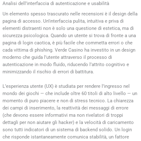
Analisi dell’interfaccia di autenticazione e usabilità
Un elemento spesso trascurato nelle recensioni è il design della
pagina di accesso. Un’interfaccia pulita, intuitiva e priva di
elementi distraenti non è solo una questione di estetica, ma di
sicurezza psicologica. Quando un utente si trova di fronte a una
pagina di login caotica, è più facile che commetta errori o che
cada vittima di phishing. Verde Casino ha investito in un design
moderno che guida l’utente attraverso il processo di
autenticazione in modo fluido, riducendo l’attrito cognitivo e
minimizzando il rischio di errori di battitura.
L’esperienza utente (UX) è studiata per rendere l’ingresso nel
mondo dei giochi — che include oltre 60 titoli di alto livello — un
momento di puro piacere e non di stress tecnico. La chiarezza
dei campi di inserimento, la reattività dei messaggi di errore
(che devono essere informativi ma non rivelatori di troppi
dettagli per non aiutare gli hacker) e la velocità di caricamento
sono tutti indicatori di un sistema di backend solido. Un login
che risponde istantaneamente comunica stabilità, un fattore