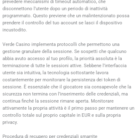
prevedere meccanismi di timeout automatico, che
disconnettono l’utente dopo un periodo di inattività
programmato. Questo previene che un malintenzionato possa
prendere il controllo del tuo account se lasci il dispositivo
incustodito.
Verde Casino implementa protocolli che permettono una
gestione granulare della sessione. Se sospetti che qualcuno
abbia avuto accesso al tuo profilo, la priorità assoluta è la
terminazione di tutte le sessioni attive. Sebbene l’interfaccia
utente sia intuitiva, la tecnologia sottostante lavora
costantemente per monitorare la persistenza dei token di
sessione. È essenziale che il giocatore sia consapevole che la
sicurezza non termina con l’inserimento delle credenziali, ma
continua finché la sessione rimane aperta. Monitorare
attivamente la propria attività è il primo passo per mantenere un
controllo totale sul proprio capitale in EUR e sulla propria
privacy.
Procedura di recupero per credenziali smarrite