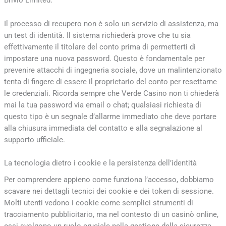
Brivio Limited.
Il processo di recupero non è solo un servizio di assistenza, ma
un test di identità. Il sistema richiederà prove che tu sia
effettivamente il titolare del conto prima di permetterti di
impostare una nuova password. Questo è fondamentale per
prevenire attacchi di ingegneria sociale, dove un malintenzionato
tenta di fingere di essere il proprietario del conto per resettarne
le credenziali. Ricorda sempre che Verde Casino non ti chiederà
mai la tua password via email o chat; qualsiasi richiesta di
questo tipo è un segnale d’allarme immediato che deve portare
alla chiusura immediata del contatto e alla segnalazione al
supporto ufficiale.
La tecnologia dietro i cookie e la persistenza dell’identità
Per comprendere appieno come funziona l’accesso, dobbiamo
scavare nei dettagli tecnici dei cookie e dei token di sessione.
Molti utenti vedono i cookie come semplici strumenti di
tracciamento pubblicitario, ma nel contesto di un casinò online,