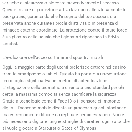
verifiche di sicurezza o bloccare preventivamente l’accesso.
Queste misure di protezione attiva lavorano silenziosamente in
background, garantendo che l’integrità del tuo account sia
preservata anche durante i picchi di attività o in presenza di
minacce esterne coordinate. La protezione contro il brute force
è un pilastro della fiducia che i giocatori riponendo in Brivio
Limited.
L’evoluzione dell’accesso tramite dispositivi mobili
Oggi, la maggior parte degli utenti preferisce entrare nel casinò
tramite smartphone o tablet. Questo ha portato a un’evoluzione
tecnologica significativa nei metodi di autenticazione.
L’integrazione della biometria è diventata uno standard per chi
cerca la massima comodità senza sacrificare la sicurezza.
Grazie a tecnologie come il Face ID o il sensore di impronte
digitali, l’accesso mobile diventa un processo quasi istantaneo
ma estremamente difficile da replicare per un estraneo. Non è
più necessario digitare lunghe stringhe di caratteri ogni volta che
si vuole giocare a Starburst o Gates of Olympus.