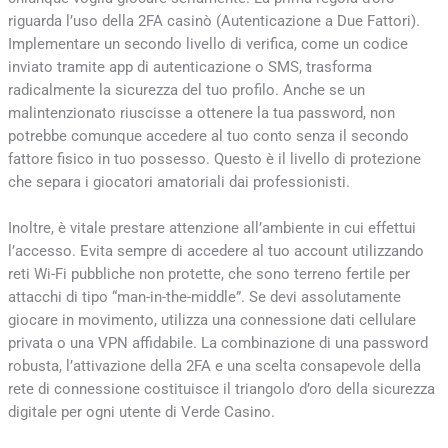
riguarda l’uso della 2FA casinò (Autenticazione a Due Fattori).
Implementare un secondo livello di verifica, come un codice
inviato tramite app di autenticazione o SMS, trasforma
radicalmente la sicurezza del tuo profilo. Anche se un
malintenzionato riuscisse a ottenere la tua password, non
potrebbe comunque accedere al tuo conto senza il secondo
fattore fisico in tuo possesso. Questo è il livello di protezione
che separa i giocatori amatoriali dai professionisti.
Inoltre, è vitale prestare attenzione all’ambiente in cui effettui
l’accesso. Evita sempre di accedere al tuo account utilizzando
reti Wi-Fi pubbliche non protette, che sono terreno fertile per
attacchi di tipo “man-in-the-middle”. Se devi assolutamente
giocare in movimento, utilizza una connessione dati cellulare
privata o una VPN affidabile. La combinazione di una password
robusta, l’attivazione della 2FA e una scelta consapevole della
rete di connessione costituisce il triangolo d’oro della sicurezza
digitale per ogni utente di Verde Casino.