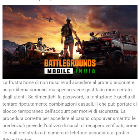
La frustrazione di non riuscire ad accedere al proprio account è
un problema comune, ma spesso viene gestita in modo errato
dagli utenti. Se dimentichi la password, la tentazione è quella di
tentare ripetutamente combinazioni casuali, il che può portare al
blocco temporaneo dell’account per motivi di sicurezza. La
procedura corretta per accedere al casinò dopo aver smarrito le
credenziali prevede l’utilizzo di canali di recupero verificati, come
l’e-mail registrata o il numero di telefono associato al profilo