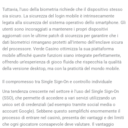
Tuttavia, l’uso della biometria richiede che il dispositivo stesso
sia sicuro. La sicurezza del login mobile è intrinsecamente
legata alla sicurezza del sistema operativo dello smartphone. Gli
utenti sono incoraggiati a mantenere i propri dispositivi
aggiornati con le ultime patch di sicurezza per garantire che i
dati biometrici rimangano protetti all’interno dell’enclave sicura
del processore. Verde Casino ottimizza la sua piattaforma
mobile affinché queste funzioni siano integrate perfettamente,
offrendo un’esperienza di gioco fluida che rispecchia la qualità
della versione desktop, ma con la praticità del mondo mobile.
Il compromesso tra Single Sign-On e controllo individuale
Una tendenza crescente nel settore è l’uso del Single Sign-On
(SSO), che permette di accedere a vari servizi utilizzando un
unico set di credenziali (ad esempio tramite social media o
account Google). Sebbene questo semplifichi enormemente il
processo di entrare nel casinò, presenta dei vantaggi e dei limiti
che ogni giocatore consapevole deve valutare. Il vantaggio