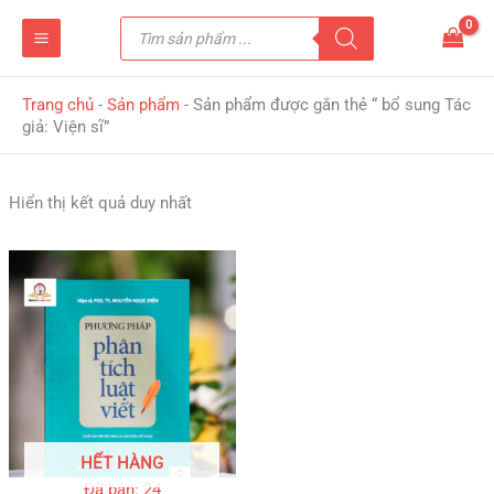
Nhảy
Tìm
tới
kiếm
sản
nội
phẩm
dung
Trang chủ
-
Sản phẩm
-
Sản phẩm được gắn thẻ “ bổ sung Tác
giả: Viện sĩ”
Hiển thị kết quả duy nhất
HẾT HÀNG
Đã bán: 24