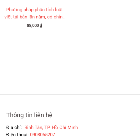
Phương pháp phân tích luật
viết tái bản lần năm, có chỉnh
sửa bổ sung
88,000
₫
Thông tin liên hệ
Địa chỉ:
Bình Tân, TP. Hồ Chí Minh
Điện thoại:
0908065207