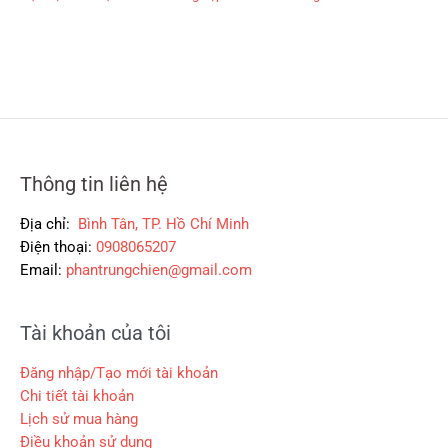
Thông tin liên hệ
Địa chỉ:
Bình Tân, TP. Hồ Chí Minh
Điện thoại:
0908065207
Email:
phantrungchien@gmail.com
Tài khoản của tôi
Đăng nhập/Tạo mới tài khoản
Chi tiết tài khoản
Lịch sử mua hàng
Điều khoản sử dụng