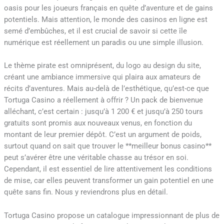
oasis pour les joueurs français en quête d’aventure et de gains
potentiels. Mais attention, le monde des casinos en ligne est
semé d’embûches, et il est crucial de savoir si cette île
numérique est réellement un paradis ou une simple illusion.
Le thème pirate est omniprésent, du logo au design du site,
créant une ambiance immersive qui plaira aux amateurs de
récits d’aventures. Mais au-delà de l’esthétique, qu’est-ce que
Tortuga Casino a réellement à offrir ? Un pack de bienvenue
alléchant, c’est certain : jusqu’à 1 200 € et jusqu’à 250 tours
gratuits sont promis aux nouveaux venus, en fonction du
montant de leur premier dépôt. C’est un argument de poids,
surtout quand on sait que trouver le **meilleur bonus casino**
peut s’avérer être une véritable chasse au trésor en soi.
Cependant, il est essentiel de lire attentivement les conditions
de mise, car elles peuvent transformer un gain potentiel en une
quête sans fin. Nous y reviendrons plus en détail.
Tortuga Casino propose un catalogue impressionnant de plus de