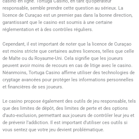
casino en ligne. Tortuga Casino, en tant qu’opérateur
responsable, semble prendre cette question au sérieux. La
licence de Curaçao est un premier pas dans la bonne direction,
garantissant que le casino est soumis à une certaine
réglementation et à des contrôles réguliers.
Cependant, il est important de noter que la licence de Curaçao
est moins stricte que certaines autres licences, telles que celle
de Malte ou du Royaume-Uni. Cela signifie que les joueurs
peuvent avoir moins de recours en cas de litige avec le casino.
Néanmoins, Tortuga Casino affirme utiliser des technologies de
cryptage avancées pour protéger les informations personnelles
et financières de ses joueurs.
Le casino propose également des outils de jeu responsable, tels
que des limites de dépôt, des limites de perte et des options
d’auto-exclusion, permettant aux joueurs de contrôler leur jeu et
de prévenir l’addiction. Il est important d’utiliser ces outils si
vous sentez que votre jeu devient problématique.