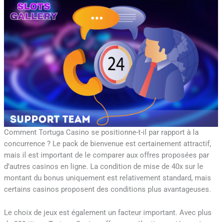
Comment Tortuga Casino se positionne-t-il par rapport à la
concurrence ? Le pack de bienvenue est certainement attractif,
mais il est important de le comparer aux offres proposées par
d’autres casinos en ligne. La condition de mise de 40x sur le
montant du bonus uniquement est relativement standard, mais
certains casinos proposent des conditions plus avantageuses.
Le choix de jeux est également un facteur important. Avec plus