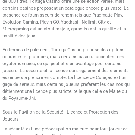
de 000 titres, Tortuga Casino offre une sélection variée, mais
certains casinos proposent un catalogue encore plus vaste. La
présence de fournisseurs de renom tels que Pragmatic Play,
Evolution Gaming, Play’n GO, Yggdrasil, Nolimit City et
Microgaming est un atout majeur, garantissant la qualité et la
fiabilité des jeux.
En termes de paiement, Tortuga Casino propose des options
courantes et pratiques, mais certains casinos acceptent des
cryptomonnaies, ce qui peut être un avantage pour certains
joueurs. La sécurité et la licence sont également des éléments
essentiels à prendre en compte. La licence de Curaçao est un
gage de sérieux, mais certains joueurs préfèrent les casinos qui
détiennent une licence plus stricte, telle que celle de Malte ou
du Royaume-Uni.
Sous le Pavillon de la Sécurité : Licence et Protection des
Joueurs
La sécurité est une préoccupation majeure pour tout joueur de