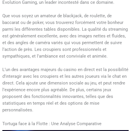
Evolution Gaming, un leader incontesté dans ce domaine.
Que vous soyez un amateur de blackjack, de roulette, de
baccarat ou de poker, vous trouverez forcément votre bonheur
parmi les différentes tables disponibles. La qualité du streaming
est généralement excellente, avec des images nettes et fluides,
et des angles de caméra variés qui vous permettent de suivre
l’action de près. Les croupiers sont professionnels et
sympathiques, et l’ambiance est conviviale et animée.
L’un des avantages majeurs du casino en direct est la possibilité
d’interagir avec les croupiers et les autres joueurs via le chat en
direct. Cela ajoute une dimension sociale au jeu, et peut rendre
l’expérience encore plus agréable. De plus, certains jeux
proposent des fonctionnalités innovantes, telles que des
statistiques en temps réel et des options de mise
personnalisées.
Tortuga face à la Flotte : Une Analyse Comparative