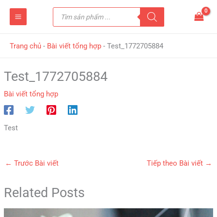
Nhảy
Tìm
tới
kiếm
sản
nội
phẩm
dung
Trang chủ
-
Bài viết tổng hợp
-
Test_1772705884
Test_1772705884
Bài viết tổng hợp
Test
←
Trước Bài viết
Tiếp theo Bài viết
→
Related Posts