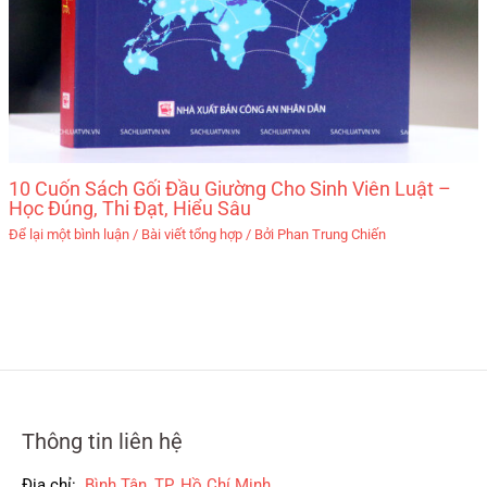
10 Cuốn Sách Gối Đầu Giường Cho Sinh Viên Luật –
Học Đúng, Thi Đạt, Hiểu Sâu
Để lại một bình luận
/
Bài viết tổng hợp
/ Bởi
Phan Trung Chiến
Thông tin liên hệ
Địa chỉ:
Bình Tân, TP. Hồ Chí Minh