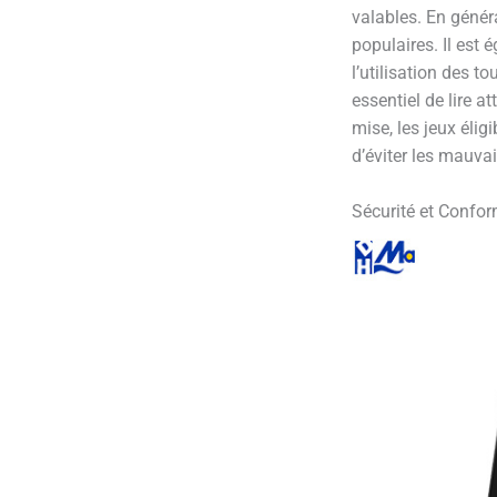
valables. En génér
populaires. Il est
l’utilisation des t
essentiel de lire 
mise, les jeux élig
d’éviter les mauvai
Sécurité et Confor