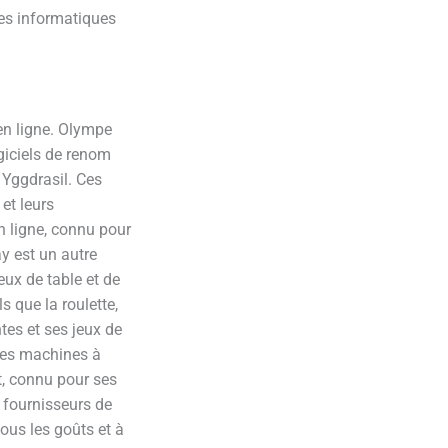
tes informatiques
en ligne. Olympe
giciels de renom
 Yggdrasil. Ces
et leurs
n ligne, connu pour
y est un autre
ux de table et de
s que la roulette,
tes et ses jeux de
des machines à
t, connu pour ses
 fournisseurs de
ous les goûts et à