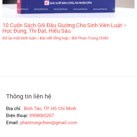
10 Cuốn Sách Gối Đầu Giường Cho Sinh Viên Luật –
Học Đúng, Thi Đạt, Hiểu Sâu
Để lại một bình luận
/
Bài viết tổng hợp
/ Bởi
Phan Trung Chiến
Thông tin liên hệ
Địa chỉ:
Bình Tân, TP. Hồ Chí Minh
Điện thoại:
0908065207
Email:
phantrungchien@gmail.com