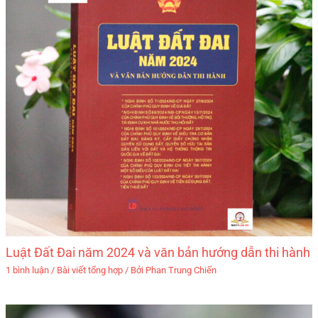
Luật Đất Đai năm 2024 và văn bản hướng dẫn thi hành
1 bình luận
/
Bài viết tổng hợp
/ Bởi
Phan Trung Chiến