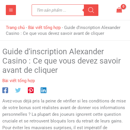
Nhảy
Tìm
tới
kiếm
sản
nội
phẩm
dung
Trang chủ
-
Bài viết tổng hợp
-
Guide d’inscription Alexander
Casino : Ce que vous devez savoir avant de cliquer
Guide d’inscription Alexander
Casino : Ce que vous devez savoir
avant de cliquer
Bài viết tổng hợp
Avez-vous déjà pris la peine de vérifier si les conditions de mise
de votre bonus sont réalistes avant de donner vos informations
personnelles ? La plupart des joueurs ignorent cette question
cruciale et se retrouvent bloqués lors du retrait de leurs gains.
Pour éviter les mauvaises surprises, il est impératif de