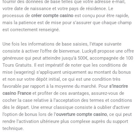
fournir des données de base telles que votre adresse e-mail,
votre date de naissance et votre pays de résidence. Le
processus de
créer compte casino
est conçu pour être rapide,
mais la patience est de mise pour s’assurer que chaque champ
est correctement renseigné.
Une fois les informations de base saisies, l’étape suivante
consiste à activer l’offre de bienvenue. Lucky8 propose une offre
généreuse qui peut atteindre jusqu’à 500€, accompagnée de 100
Tours Gratuits. Il est impératif de noter que les conditions de
mise (wagering) s’appliquent uniquement au montant du bonus
et non sur votre dépôt initial, ce qui est une condition très
favorable par rapport à la moyenne du marché. Pour
s’inscrire
casino France
et profiter de ces avantages, assurez-vous de
cocher la case relative à l’acceptation des termes et conditions
dès le départ. Une erreur classique consiste à oublier d’activer
l’option de bonus lors de l’
ouverture compte casino
, ce qui peut
rendre l’activation ultérieure plus complexe auprès du support
technique.