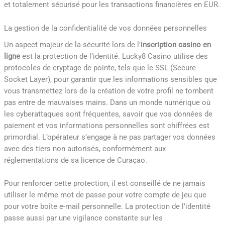
et totalement sécurisé pour les transactions financières en EUR.
La gestion de la confidentialité de vos données personnelles
Un aspect majeur de la sécurité lors de l’
inscription casino en
ligne
est la protection de l’identité. Lucky8 Casino utilise des
protocoles de cryptage de pointe, tels que le SSL (Secure
Socket Layer), pour garantir que les informations sensibles que
vous transmettez lors de la création de votre profil ne tombent
pas entre de mauvaises mains. Dans un monde numérique où
les cyberattaques sont fréquentes, savoir que vos données de
paiement et vos informations personnelles sont chiffrées est
primordial. L’opérateur s’engage à ne pas partager vos données
avec des tiers non autorisés, conformément aux
réglementations de sa licence de Curaçao.
Pour renforcer cette protection, il est conseillé de ne jamais
utiliser le même mot de passe pour votre compte de jeu que
pour votre boîte e-mail personnelle. La protection de l’identité
passe aussi par une vigilance constante sur les