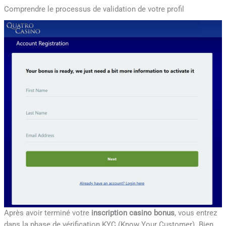
Comprendre le processus de validation de votre profil
Après avoir terminé votre
inscription casino bonus
, vous entrez
dans la phase de vérification KYC (Know Your Customer). Bien