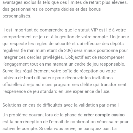
avantages exclusifs tels que des limites de retrait plus élevées,
des gestionnaires de compte dédiés et des bonus
personnalisés.
Il est important de comprendre que le statut VIP est lié à votre
comportement de jeu et à la gestion de votre compte. Un joueur
qui respecte les règles de sécurité et qui effectue des dépôts
réguliers (le minimum étant de 20€) sera mieux positionné pour
intégrer ces cercles privilégiés. L’objectif est de récompenser
l’engagement tout en maintenant un cadre de jeu responsable.
Surveillez régulièrement votre boîte de réception ou votre
tableau de bord utilisateur pour découvrir les invitations
officielles à rejoindre ces programmes d’élite qui transforment
l’expérience de jeu standard en une expérience de luxe.
Solutions en cas de difficultés avec la validation par e-mail
Un problème courant lors de la phase de
créer compte casino
est la non-réception de l’e-mail de confirmation nécessaire pour
activer le compte. Si cela vous arrive, ne paniquez pas. La