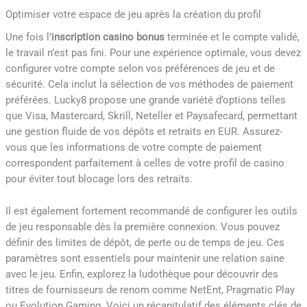
Optimiser votre espace de jeu après la création du profil
Une fois l’
inscription casino bonus
terminée et le compte validé,
le travail n’est pas fini. Pour une expérience optimale, vous devez
configurer votre compte selon vos préférences de jeu et de
sécurité. Cela inclut la sélection de vos méthodes de paiement
préférées. Lucky8 propose une grande variété d’options telles
que Visa, Mastercard, Skrill, Neteller et Paysafecard, permettant
une gestion fluide de vos dépôts et retraits en EUR. Assurez-
vous que les informations de votre compte de paiement
correspondent parfaitement à celles de votre profil de casino
pour éviter tout blocage lors des retraits.
Il est également fortement recommandé de configurer les outils
de jeu responsable dès la première connexion. Vous pouvez
définir des limites de dépôt, de perte ou de temps de jeu. Ces
paramètres sont essentiels pour maintenir une relation saine
avec le jeu. Enfin, explorez la ludothèque pour découvrir des
titres de fournisseurs de renom comme NetEnt, Pragmatic Play
ou Evolution Gaming. Voici un récapitulatif des éléments clés de