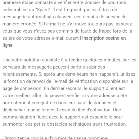
première étape consiste à vérifier votre dossier de courriers
indésirables ou “Spam”. Il est fréquent que les filtres de
messagerie automatisés classent ces e-mails de service de
manière erronée. Si l’e-mail ne s’y trouve toujours pas, assurez-
vous que vous n’avez pas commis de faute de frappe lors de la
saisie de votre adresse e-mail durant l’
inscription casino en
ligne
.
Une autre solution consiste à attendre quelques minutes, car les
serveurs de messagerie peuvent parfois subir des
ralentissements. Si après une demi-heure rien n’apparaît, utilisez
la fonction de renvoi de l’e-mail de vérification disponible sur la
page de connexion. En dernier recours, le support client est
votre meilleur allié. Ils peuvent vérifier si votre adresse a été
correctement enregistrée dans leur base de données et
déclencher manuellement l’envoi du lien d’activation. Une
communication fluide avec le support est essentielle pour
surmonter ces petits obstacles techniques sans frustration.
L’importance cruciale d’un mot de passe complexe