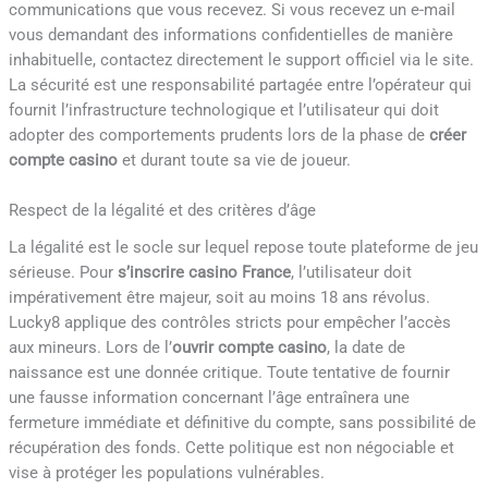
communications que vous recevez. Si vous recevez un e-mail
vous demandant des informations confidentielles de manière
inhabituelle, contactez directement le support officiel via le site.
La sécurité est une responsabilité partagée entre l’opérateur qui
fournit l’infrastructure technologique et l’utilisateur qui doit
adopter des comportements prudents lors de la phase de
créer
compte casino
et durant toute sa vie de joueur.
Respect de la légalité et des critères d’âge
La légalité est le socle sur lequel repose toute plateforme de jeu
sérieuse. Pour
s’inscrire casino France
, l’utilisateur doit
impérativement être majeur, soit au moins 18 ans révolus.
Lucky8 applique des contrôles stricts pour empêcher l’accès
aux mineurs. Lors de l’
ouvrir compte casino
, la date de
naissance est une donnée critique. Toute tentative de fournir
une fausse information concernant l’âge entraînera une
fermeture immédiate et définitive du compte, sans possibilité de
récupération des fonds. Cette politique est non négociable et
vise à protéger les populations vulnérables.