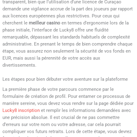
transparent, bien que l’utilisation d’une licence de Curaçao
demande une vigilance accrue de la part des joueurs par rapport
aux licences européennes plus restrictives. Pour ceux qui
cherchent le
meilleur casino
en termes d’ergonomie lors de la
phase initiale, l’interface de Lucky8 offre une fluidité
remarquable, dépassant les standards habituels de complexité
administrative. En prenant le temps de bien comprendre chaque
étape, vous assurez non seulement la sécurité de vos fonds en
EUR, mais aussi la pérennité de votre accès aux
divertissements.
Les étapes pour bien débuter votre aventure sur la plateforme
La première phase de votre parcours commence par le
formulaire de création de profil. Pour entamer ce processus de
manière sereine, vous devez vous rendre sur la page dédiée pour
Lucky8 inscription
et remplir les informations demandées avec
une précision absolue. Il est crucial de ne pas commettre
d’erreurs sur votre nom ou votre adresse, car cela pourrait
compliquer vos futurs retraits. Lors de cette étape, vous devrez