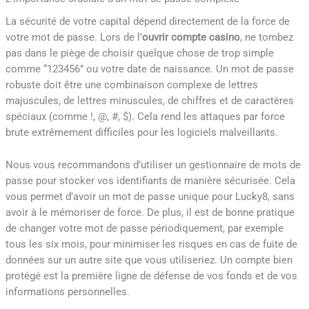
La sécurité de votre capital dépend directement de la force de
votre mot de passe. Lors de l’
ouvrir compte casino
, ne tombez
pas dans le piège de choisir quelque chose de trop simple
comme “123456” ou votre date de naissance. Un mot de passe
robuste doit être une combinaison complexe de lettres
majuscules, de lettres minuscules, de chiffres et de caractères
spéciaux (comme !, @, #, $). Cela rend les attaques par force
brute extrêmement difficiles pour les logiciels malveillants.
Nous vous recommandons d’utiliser un gestionnaire de mots de
passe pour stocker vos identifiants de manière sécurisée. Cela
vous permet d’avoir un mot de passe unique pour Lucky8, sans
avoir à le mémoriser de force. De plus, il est de bonne pratique
de changer votre mot de passe périodiquement, par exemple
tous les six mois, pour minimiser les risques en cas de fuite de
données sur un autre site que vous utiliseriez. Un compte bien
protégé est la première ligne de défense de vos fonds et de vos
informations personnelles.