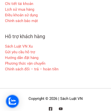
Chi tiết tài khoản
Lịch sử mua hàng
Điều khoản sử dụng
Chính sách bảo mật
Hỗ trợ khách hàng
Sách Luật VN Xu
Gửi yêu cầu hỗ trợ
Hướng dẫn đặt hàng
Phương thức vận chuyển
Chính sách đổi – trả – hoàn tiền
Copyright © 2026 | Sách Luật VN