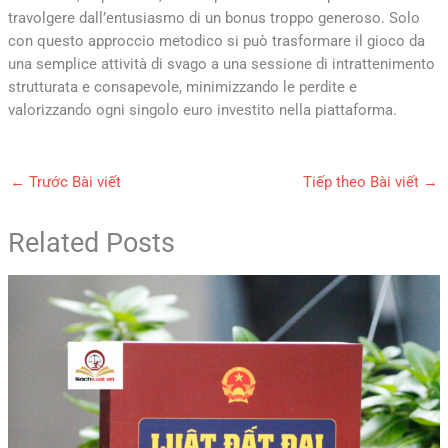
travolgere dall’entusiasmo di un bonus troppo generoso. Solo
con questo approccio metodico si può trasformare il gioco da
una semplice attività di svago a una sessione di intrattenimento
strutturata e consapevole, minimizzando le perdite e
valorizzando ogni singolo euro investito nella piattaforma.
←
Trước Bài viết
Tiếp theo Bài viết
→
Related Posts