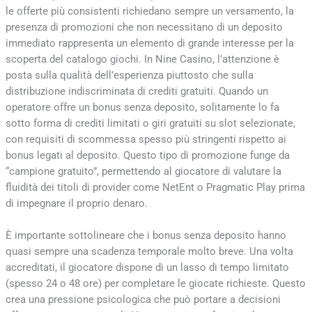
le offerte più consistenti richiedano sempre un versamento, la
presenza di promozioni che non necessitano di un deposito
immediato rappresenta un elemento di grande interesse per la
scoperta del catalogo giochi. In Nine Casino, l’attenzione è
posta sulla qualità dell’esperienza piuttosto che sulla
distribuzione indiscriminata di crediti gratuiti. Quando un
operatore offre un bonus senza deposito, solitamente lo fa
sotto forma di crediti limitati o giri gratuiti su slot selezionate,
con requisiti di scommessa spesso più stringenti rispetto ai
bonus legati al deposito. Questo tipo di promozione funge da
“campione gratuito”, permettendo al giocatore di valutare la
fluidità dei titoli di provider come NetEnt o Pragmatic Play prima
di impegnare il proprio denaro.
È importante sottolineare che i bonus senza deposito hanno
quasi sempre una scadenza temporale molto breve. Una volta
accreditati, il giocatore dispone di un lasso di tempo limitato
(spesso 24 o 48 ore) per completare le giocate richieste. Questo
crea una pressione psicologica che può portare a decisioni