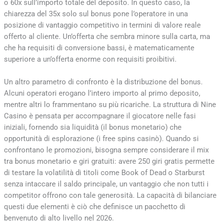
o 60x sull’importo totale del deposito. In questo caso, la
chiarezza del 35x solo sul bonus pone l’operatore in una
posizione di vantaggio competitivo in termini di valore reale
offerto al cliente. Un’offerta che sembra minore sulla carta, ma
che ha requisiti di conversione bassi, è matematicamente
superiore a un’offerta enorme con requisiti proibitivi.
Un altro parametro di confronto è la distribuzione del bonus.
Alcuni operatori erogano l’intero importo al primo deposito,
mentre altri lo frammentano su più ricariche. La struttura di Nine
Casino è pensata per accompagnare il giocatore nelle fasi
iniziali, fornendo sia liquidità (il bonus monetario) che
opportunità di esplorazione (i free spins casinò). Quando si
confrontano le promozioni, bisogna sempre considerare il mix
tra bonus monetario e giri gratuiti: avere 250 giri gratis permette
di testare la volatilità di titoli come Book of Dead o Starburst
senza intaccare il saldo principale, un vantaggio che non tutti i
competitor offrono con tale generosità. La capacità di bilanciare
questi due elementi è ciò che definisce un pacchetto di
benvenuto di alto livello nel 2026.