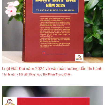
Luật Đất Đai năm 2024 và văn bản hướng dẫn thi hành
1 bình luận
/
Bài viết tổng hợp
/ Bởi
Phan Trung Chiến