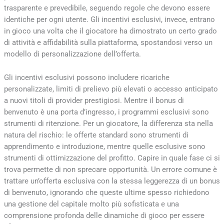
trasparente e prevedibile, seguendo regole che devono essere
identiche per ogni utente. Gli incentivi esclusivi, invece, entrano
in gioco una volta che il giocatore ha dimostrato un certo grado
di attività e affidabilità sulla piattaforma, spostandosi verso un
modello di personalizzazione dell’offerta.
Gli incentivi esclusivi possono includere ricariche
personalizzate, limiti di prelievo più elevati o accesso anticipato
a nuovi titoli di provider prestigiosi. Mentre il bonus di
benvenuto è una porta d’ingresso, i programmi esclusivi sono
strumenti di ritenzione. Per un giocatore, la differenza sta nella
natura del rischio: le offerte standard sono strumenti di
apprendimento e introduzione, mentre quelle esclusive sono
strumenti di ottimizzazione del profitto. Capire in quale fase ci si
trova permette di non sprecare opportunità. Un errore comune è
trattare un’offerta esclusiva con la stessa leggerezza di un bonus
di benvenuto, ignorando che queste ultime spesso richiedono
una gestione del capitale molto più sofisticata e una
comprensione profonda delle dinamiche di gioco per essere