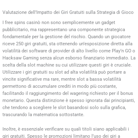
Valutazione dell’Impatto dei Giri Gratuiti sulla Strategia di Gioco
I free spins casinò non sono semplicemente un gadget
pubblicitario, ma rappresentano una componente strategica
fondamentale per la gestione del rischio. Quando un giocatore
riceve 250 giri gratuiti, sta ottenendo un’esposizione diretta alla
volatilità dei software di provider di alto livello come Play’n GO o
Hacksaw Gaming senza alcun esborso finanziario immediato. La
scelta della slot machine su cui utilizzare questi giri è cruciale.
Utilizzare i giri gratuiti su slot ad alta volatilità può portare a
vincite significative ma rare, mentre slot a bassa volatilità
permettono di accumulare crediti in modo più costante,
facilitando il raggiungimento del wagering richiesto per il bonus
monetario. Questa distinzione è spesso ignorata dai principianti,
che tendono a scegliere le slot basandosi solo sulla grafica,
trascurando la matematica sottostante.
Inoltre, è essenziale verificare su quali titoli siano applicabili i
giri gratuiti. Spesso le promozioni limitano l’uso dei giri a