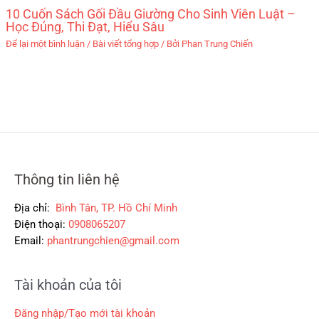
10 Cuốn Sách Gối Đầu Giường Cho Sinh Viên Luật –
Học Đúng, Thi Đạt, Hiểu Sâu
Để lại một bình luận
/
Bài viết tổng hợp
/ Bởi
Phan Trung Chiến
Thông tin liên hệ
Địa chỉ:
Bình Tân, TP. Hồ Chí Minh
Điện thoại:
0908065207
Email:
phantrungchien@gmail.com
Tài khoản của tôi
Đăng nhập/Tạo mới tài khoản