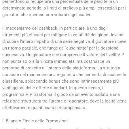
permettono di recuperare una percentuale delle perdite in un
determinato periodo, o limiti di prelievo più ampi, essenziali per i
giocatori che operano con volumi significativi.
Il meccanismo del cashback, in particolare, è uno degli
strumenti più efficaci per mitigare la volatilità del gioco. Invece
di subire l’intero impatto di una serie negativa, il giocatore riceve
un ritorno parziale, che funge da “cuscinetto” per la sessione
successiva. Un giocatore che comprende il valore dei livelli VIP
non punta solo alla vincita immediata, ma costruisce un
percorso di crescita all’interno della piattaforma. La strategia
consiste nel mantenere una regolarità che permetta di scalare le
classifiche, sbloccando bonus che sono intrinsecamente più
vantaggiosi delle offerte standard. In questo senso, il
programma VIP trasforma il gioco da un evento isolato a una
relazione strutturata tra l’utente e l’operatore, dove la lealtà viene
effettivamente quantificata e ricompensata.
Il Bilancio Finale delle Promozioni