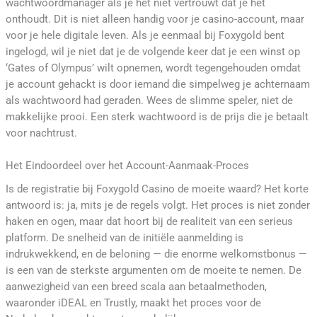
wachtwoordmanager als je het niet vertrouwt dat je het
onthoudt. Dit is niet alleen handig voor je casino-account, maar
voor je hele digitale leven. Als je eenmaal bij Foxygold bent
ingelogd, wil je niet dat je de volgende keer dat je een winst op
‘Gates of Olympus’ wilt opnemen, wordt tegengehouden omdat
je account gehackt is door iemand die simpelweg je achternaam
als wachtwoord had geraden. Wees de slimme speler, niet de
makkelijke prooi. Een sterk wachtwoord is de prijs die je betaalt
voor nachtrust.
Het Eindoordeel over het Account-Aanmaak-Proces
Is de registratie bij Foxygold Casino de moeite waard? Het korte
antwoord is: ja, mits je de regels volgt. Het proces is niet zonder
haken en ogen, maar dat hoort bij de realiteit van een serieus
platform. De snelheid van de initiële aanmelding is
indrukwekkend, en de beloning — die enorme welkomstbonus —
is een van de sterkste argumenten om de moeite te nemen. De
aanwezigheid van een breed scala aan betaalmethoden,
waaronder iDEAL en Trustly, maakt het proces voor de