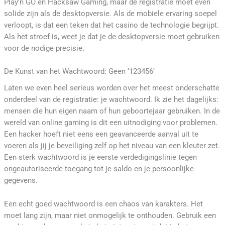
Play’n GO en Hacksaw Gaming, maar de registratie moet even
solide zijn als de desktopversie. Als de mobiele ervaring soepel
verloopt, is dat een teken dat het casino de technologie begrijpt.
Als het stroef is, weet je dat je de desktopversie moet gebruiken
voor de nodige precisie.
De Kunst van het Wachtwoord: Geen ‘123456’
Laten we even heel serieus worden over het meest onderschatte
onderdeel van de registratie: je wachtwoord. Ik zie het dagelijks:
mensen die hun eigen naam of hun geboortejaar gebruiken. In de
wereld van online gaming is dit een uitnodiging voor problemen.
Een hacker hoeft niet eens een geavanceerde aanval uit te
voeren als jij je beveiliging zelf op het niveau van een kleuter zet.
Een sterk wachtwoord is je eerste verdedigingslinie tegen
ongeautoriseerde toegang tot je saldo en je persoonlijke
gegevens.
Een echt goed wachtwoord is een chaos van karakters. Het
moet lang zijn, maar niet onmogelijk te onthouden. Gebruik een