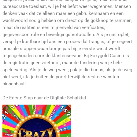
bureaucratie toeslaat, wil je het liefst weer wegrennen. Mensen
denken vaak dat ze alleen maar een gebruikersnaam en een
wachtwoord nodig hebben om direct op de gokknop te rammen,
maar de realiteit is een mijnenveld van verificaties,
gegevenscontrole en beveiligingsprotocollen. Als je niet oplet,
verspil je kostbare tijd aan een proces dat traag is, of je negeert
cruciale stappen waardoor je pas bij je eerste winst wordt
tegengehouden door de klantenservice. Bij Foxygold Casino is
de registratie geen voetnoot, maar de fundering van je hele
spelervaring. Als je de weg weet, pak je die bonus; als je de weg
niet weet, sta je buiten de poort terwijl de rest de winsten
binnenhaalt.
De Eerste Stap naar de Digitale Schatkist