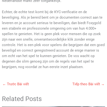
Nederlandse markt zeer toegankelijk.
Echter, de echte test komt bij de KYC-verificatie en de
beveiliging. Als je bereid bent om je documenten correct aan te
leveren en je account serieus te beveiligen, dan biedt Foxygold
een stabiele en professionele omgeving om van hun 4.000+
spellen te genieten. Het is geen plek voor mensen die op zoek
zijn naar een snelle, onverantwoordelijke klik zonder enige
controle. Het is een plek voor spelers die begrijpen dat een goed
beveiligd en correct geregistreerd account de enige manier is
om echt van het spel te kunnen genieten. De vos wacht op
degenen die slim genoeg zijn om de regels van het spel te
begrijpen, nog voordat ze hun eerste inzet plaatsen.
←
Trước Bài viết
Tiếp theo Bài viết
→
Related Posts