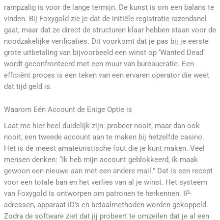
rampzalig is voor de lange termijn. De kunst is om een balans te
vinden. Bij Foxygold zie je dat de initiële registratie razendsnel
gaat, maar dat ze direct de structuren klaar hebben staan voor de
noodzakelijke verificaties. Dit voorkomt dat je pas bij je eerste
grote uitbetaling van bijvoorbeeld een winst op ‘Wanted Dead’
wordt geconfronteerd met een muur van bureaucratie. Een
efficiënt proces is een teken van een ervaren operator die weet
dat tijd geld is.
Waarom Eén Account de Enige Optie is
Laat me hier heel duidelijk zijn: probeer nooit, maar dan ook
nooit, een tweede account aan te maken bij hetzelfde casino.
Het is de meest amateuristische fout die je kunt maken. Veel
mensen denken: “Ik heb mijn account geblokkeerd, ik maak
gewoon een nieuwe aan met een andere mail.” Dat is een recept
voor een totale ban en het verlies van al je winst. Het systeem
van Foxygold is ontworpen om patronen te herkennen. IP-
adressen, apparaat-ID’s en betaalmethoden worden gekoppeld.
Zodra de software ziet dat jij probeert te omzeilen dat je al een