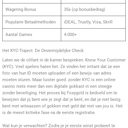
Wagering Bonus
35x (op bonusbedrag)
Populaire Betaalmethoden
iDEAL, Trustly, Visa, Skrill
Aantal Games
4.000+
Het KYC-Traject: De Onvermijdelijke Check
Laten we de olifant in de kamer bespreken: Know Your Customer
(KYC). Veel spelers haten het. Ze vinden het irritant dat ze een
foto van hun ID moeten uploaden of een bewijs van adres
moeten sturen. Maar luister goed: zonder KYC is een online
casino niets meer dan een digitale gokkast in een steegje
zonder beveiliging. Het proces bij Foxygold is bedoeld om te
bewijzen dat jij bent wie je zegt dat je bent, en dat je niet bezig
bent met witwassen of gokken met geld dat niet van jou is. Het
is de meest kritieke fase na de eerste registratie.
Wat kun je verwachten? Zodra je je eerste winst probeert te