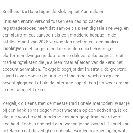
Snelheid: De Race tegen de Klok bij het Aanmelden
Er is een enorm verschil tussen een casino dat een
registratieproces heeft dat aanvoelt als een digitale snelweg, en
een platform dat aanvoelt als een modderig bospad. In de
huidige markt van 2026 verwachten spelers dat een
casino
inschrijven
niet langer dan drie minuten duurt. Sommige
platformen dwingen je door een eindeloze reeks pagina’s met
marketingteksten die je alleen maar afleiden van de kern: het
account aanmaken. Foxygold begrijpt dat frustratie de grootste
vijand is van conversie. Als je te lang moet wachten op een
bevestigingsmail of als de interface hapert, ben je alweer ergens
anders aan het kijken.
Vergelijk dit eens met de meeste traditionele methoden. Waar je
bij een bank soms dagen moet wachten op een activering, is de
digitale workflow bij moderne casino’s geoptimaliseerd voor
snelheid. Toch is snelheid een tweesnijdend zwaard. Te snel kan
betekenen dat de veiligheidschecks worden overgeslagen, wat