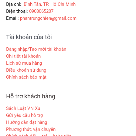
Địa chỉ:
Bình Tân, TP. Hồ Chí Minh
Điện thoại:
0908065207
Email:
phantrungchien@gmail.com
Tài khoản của tôi
Đăng nhập/Tạo mới tài khoản
Chi tiết tài khoản
Lịch sử mua hàng
Điều khoản sử dụng
Chính sách bảo mật
Hỗ trợ khách hàng
Sách Luật VN Xu
Gửi yêu cầu hỗ trợ
Hướng dẫn đặt hàng
Phương thức vận chuyển