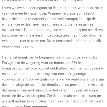
Laten we even dieper ingaan op de gratis spins, want daar zitten
vaak de meeste vragen over. Wanneer je gratis spins krijgt,
bijvoorbeeld als onderdeel van het welkomstpakket, zijn de
winsten die je daarmee maakt meestal onderhevig aan een
inzetvereiste. Dit betekent dat je de winst uit de spins niet direct
kunt opnemen, maar eerst moet omzetten in echt geld door het
een aantal keer in te zetten. Dit is een standaard praktijk in elk
betrouwbaar casino.
Het is belangrijk om te begrijpen hoe dit wordt berekend. Bij
Foxygold is de wagering voor de bonus zelf 35x het
bonusbedrag. Let goed op: dit geldt alleen voor het bonusbedrag
en niet voor je initiële storting, wat een zeer gunstige
voorwaarde is! Voor de gratis spins kan de regel iets anders zijn,
dus lees altijd de specifieke details van de promotie. Ik zie vaak
dat mensen verward raken door het verschil tussen de bonus in
euro’s en de winst uit spins. Zie de spins als een extra kans om
je startkapitaal te vergroten, maar reken er niet op dat het direct
cash is dat je kunt opnemen.