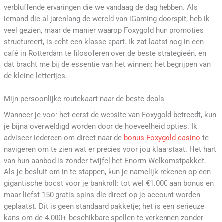
verbluffende ervaringen die we vandaag de dag hebben. Als
iemand die al jarenlang de wereld van iGaming doorspit, heb ik
veel gezien, maar de manier waarop Foxygold hun promoties
structureert, is echt een klasse apart. Ik zat laatst nog in een
café in Rotterdam te filosoferen over de beste strategieën, en
dat bracht me bij de essentie van het winnen: het begrijpen van
de kleine lettertjes.
Mijn persoonlijke routekaart naar de beste deals
Wanneer je voor het eerst de website van Foxygold betreedt, kun
je bijna overweldigd worden door de hoeveelheid opties. Ik
adviseer iedereen om direct naar de
bonus Foxygold casino
te
navigeren om te zien wat er precies voor jou klaarstaat. Het hart
van hun aanbod is zonder twijfel het Enorm Welkomstpakket.
Als je besluit om in te stappen, kun je namelijk rekenen op een
gigantische boost voor je bankroll: tot wel €1.000 aan bonus en
maar liefst 150 gratis spins die direct op je account worden
geplaatst. Dit is geen standaard pakketje; het is een serieuze
kans om de 4.000+ beschikbare spellen te verkennen zonder