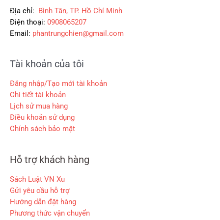
Địa chỉ:
Bình Tân, TP. Hồ Chí Minh
Điện thoại:
0908065207
Email:
phantrungchien@gmail.com
Tài khoản của tôi
Đăng nhập/Tạo mới tài khoản
Chi tiết tài khoản
Lịch sử mua hàng
Điều khoản sử dụng
Chính sách bảo mật
Hỗ trợ khách hàng
Sách Luật VN Xu
Gửi yêu cầu hỗ trợ
Hướng dẫn đặt hàng
Phương thức vận chuyển