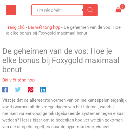
Nhảy
Tìm
tới
kiếm
sản
nội
phẩm
dung
Trang chủ
-
Bài viết tổng hợp
-
De geheimen van de vos: Hoe
je elke bonus bij Foxygold maximaal benut
De geheimen van de vos: Hoe je
elke bonus bij Foxygold maximaal
benut
Bài viết tổng hợp
Wist je dat de allereerste vormen van online kansspelen eigenlijk
voortkwamen uit de vroege dagen van het internet, waarbij
mensen via eenvoudige tekstgebaseerde systemen tegen elkaar
wedden? Het is bizar om te bedenken hoe ver we zijn gekomen
van die simpele regeltjes naar de hypermoderne, visueel