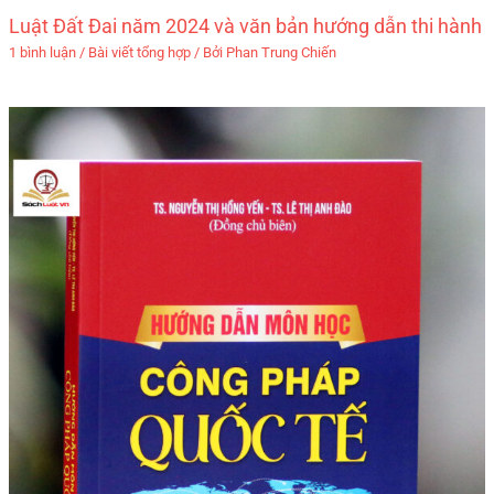
Luật Đất Đai năm 2024 và văn bản hướng dẫn thi hành
1 bình luận
/
Bài viết tổng hợp
/ Bởi
Phan Trung Chiến