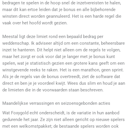
bedragen te spelen in de hoop snel de inzetvereisten te halen,
maar dit kan ertoe leiden dat je bonus en alle bijbehorende
winsten direct worden geannuleerd. Het is een harde regel die
vaak over het hoofd wordt gezien.
Meestal ligt deze limiet rond een bepaald bedrag per
weddenschap. Ik adviseer altijd om een constante, beheersbare
inzet te hanteren. Dit helpt niet alleen om de regels te volgen,
maar het zorgt er ook voor dat je langer met je bonus kunt
spelen, wat je statistisch gezien een grotere kans geeft om een
winstgevende reeks te raken. Het is een marathon, geen sprint.
Als je de regels van de bonus overtreedt, ziet de software dat
direct en ben je je voordeel kwijt. Wees dus slim en houd je aan
de limieten die in de voorwaarden staan beschreven.
Maandelijkse verrassingen en seizoensgebonden acties
Wat Foxygold echt onderscheidt, is de variatie in hun aanbod
gedurende het jaar. Ze zijn niet alleen gericht op nieuwe spelers
met een welkomstpakket; de bestaande spelers worden ook