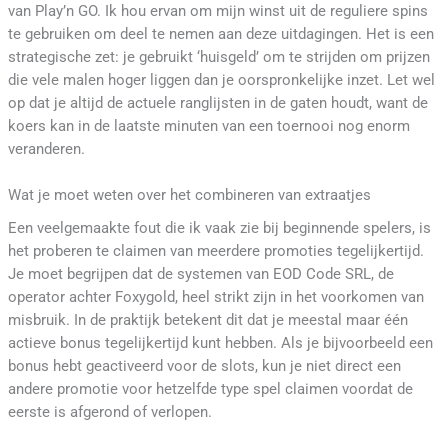
van Play’n GO. Ik hou ervan om mijn winst uit de reguliere spins
te gebruiken om deel te nemen aan deze uitdagingen. Het is een
strategische zet: je gebruikt ‘huisgeld’ om te strijden om prijzen
die vele malen hoger liggen dan je oorspronkelijke inzet. Let wel
op dat je altijd de actuele ranglijsten in de gaten houdt, want de
koers kan in de laatste minuten van een toernooi nog enorm
veranderen.
Wat je moet weten over het combineren van extraatjes
Een veelgemaakte fout die ik vaak zie bij beginnende spelers, is
het proberen te claimen van meerdere promoties tegelijkertijd.
Je moet begrijpen dat de systemen van EOD Code SRL, de
operator achter Foxygold, heel strikt zijn in het voorkomen van
misbruik. In de praktijk betekent dit dat je meestal maar één
actieve bonus tegelijkertijd kunt hebben. Als je bijvoorbeeld een
bonus hebt geactiveerd voor de slots, kun je niet direct een
andere promotie voor hetzelfde type spel claimen voordat de
eerste is afgerond of verlopen.